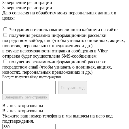
Завершение регистрации
Завершение регистрации
Даю согласия на обработку моих персональных данных в
целях:
*создания и использования личного кабинета на сайте
получения рекламно-информационной рассылки
посредством вайбер, смс (чтобы узнавать о новинках, акциях,
новостях, персональных предложениях и др.)
в случае невозможности отправки сообщения в Viber,
отправка будет осуществлена SMS-сообщением
получения рекламно-информационной рассылки
посредством email (чтобы узнавать о новинках, акциях,
новостях, персональных предложениях и др.)
Введите полученный код подтверждения
Получить код
Завершить регистрацию
Вы не авторизованы
Вы не авторизованы
Укажите ваш номер телефона и мы вышлем на него код
подтверждения.