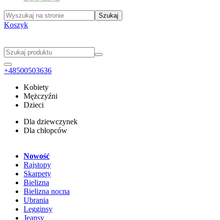
Koszyk
+48500503636
Kobiety
Mężczyźni
Dzieci
Dla dziewczynek
Dla chłopców
Nowość
Rajstopy
Skarpety
Bielizna
Bielizna nocna
Ubrania
Legginsy
Jeansy