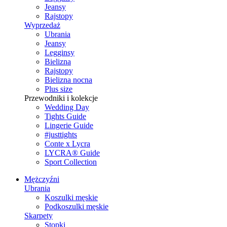
Jeansy
Rajstopy
Wyprzedaż
Ubrania
Jeansy
Legginsy
Bielizna
Rajstopy
Bielizna nocna
Plus size
Przewodniki i kolekcje
Wedding Day
Tights Guide
Lingerie Guide
#justtights
Conte x Lycra
LYCRA® Guide
Sport Сollection
Mężczyźni
Ubrania
Koszulki męskie
Podkoszulki męskie
Skarpety
Stopki