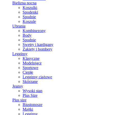
Bielizna nocna
Koszulki
Spodenki
Spodnie
Koszule
Ubrania
Kombinezony
Body
Spodnie
Swetry i kardigany
Żakiety i bombery
Legginsy
Klasyczne
Modelujące
Sportowe
Ciepłe
Legginsy ciążowe
Skórzane
Jeansy
Wysoki stan
Plus Size
Plus size
Biustonosze
Majtki
Legginsy