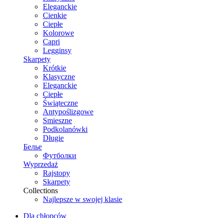
Eleganckie
Cienkie
Ciepłe
Kolorowe
Capri
Legginsy
Skarpety
Krótkie
Klasyczne
Eleganckie
Ciepłe
Świąteczne
Antypoślizgowe
Smieszne
Podkolanówki
Długie
Белье
Футболки
Wyprzedaż
Rajstopy
Skarpety
Collections
Najlepsze w swojej klasie
Dla chłopców