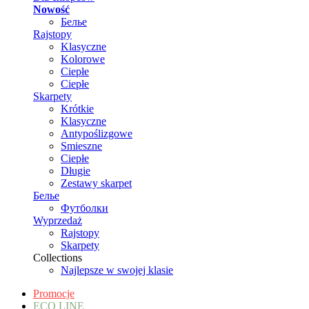
Nowość
Белье
Rajstopy
Klasyczne
Kolorowe
Ciepłe
Ciepłe
Skarpety
Krótkie
Klasyczne
Antypoślizgowe
Smieszne
Ciepłe
Długie
Zestawy skarpet
Белье
Футболки
Wyprzedaż
Rajstopy
Skarpety
Collections
Najlepsze w swojej klasie
Promocje
ECO LINE