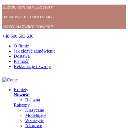
SERP30: -30% NA WSZYSTKO*
DARMOWA DOSTAWA OD 50 zł
100 DNI NA ZWROT TOWARU!
+48 500 503 636
O firmie
Jak złożyć zamówienie
Dostawa
Płatność
Reklamacje i zwroty
Kobiety
Nowość
Bielizna
Rajstopy
Klasyczne
Modelujące
Wzorzyste
Ażurowe