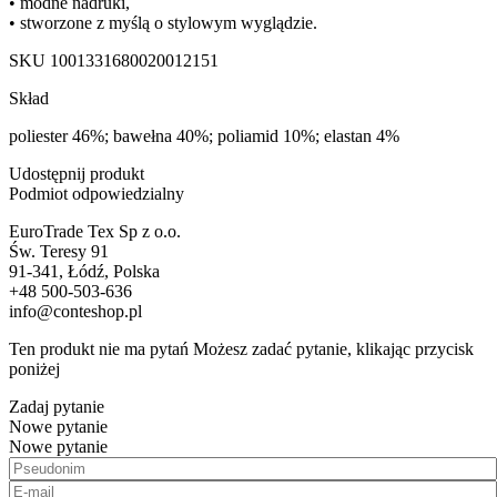
• modne nadruki,
• stworzone z myślą o stylowym wyglądzie.
SKU
1001331680020012151
Skład
poliester 46%; bawełna 40%; poliamid 10%; elastan 4%
Udostępnij produkt
Podmiot odpowiedzialny
EuroTrade Tex Sp z o.o.
Św. Teresy 91
91-341, Łódź, Polska
+48 500-503-636
info@conteshop.pl
Ten produkt nie ma pytań Możesz zadać pytanie, klikając przycisk
poniżej
Zadaj pytanie
Nowe pytanie
Nowe pytanie