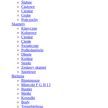
Ślubne
Ciążowe
Cienkie
Grube
Pończochy
Skarpety
Klasyczne
Kolorowe
Cienkie
Ciepłe
Świąteczne
Podkolanówki
Długie
Krótkie
Stopki
Zestawy skarpet
Sportowe
Bielizna
Biustonosze
Miseczki F G H I J
Bustier
Majtki
Koszulki
Body
Termobielizna