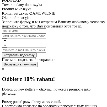
PODGLĄD
Towar dodany do koszyka
Produkt w koszyku
Kontynuuj zakupy
ZAMÓWIENIE
Okno informacyjne
Заполните форму, и мы отправим Вашему любимому человеку
подсказку о том, что Вам понравился этот товар.
Отправить подсказку
Письмо с подсказкой отправлено
Вернуться к покупкам
×
Odbierz 10% rabatu!
Dołącz do newslettera – otrzymuj nowości i promocje jako
pierwszy.
Proszę podać prawidłowy adres e-mail.
Необходимо согласие на обработку персональных данных