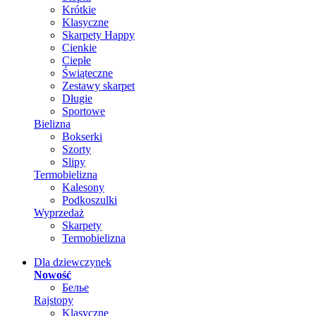
Krótkie
Klasyczne
Skarpety Happy
Cienkie
Ciepłe
Świąteczne
Zestawy skarpet
Długie
Sportowe
Bielizna
Bokserki
Szorty
Slipy
Termobielizna
Kalesony
Podkoszulki
Wyprzedaż
Skarpety
Termobielizna
Dla dziewczynek
Nowość
Белье
Rajstopy
Klasyczne