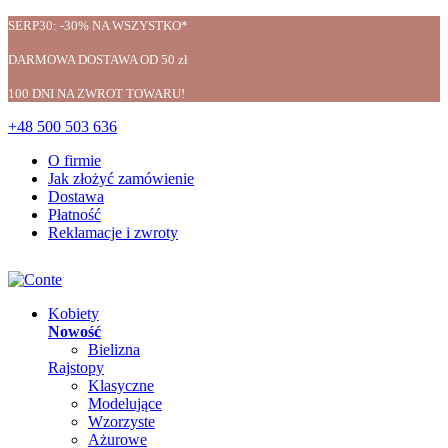
SERP30: -30% NA WSZYSTKO*
DARMOWA DOSTAWA OD 50 zł
100 DNI NA ZWROT TOWARU!
+48 500 503 636
O firmie
Jak złożyć zamówienie
Dostawa
Płatność
Reklamacje i zwroty
Kobiety
Nowość
Bielizna
Rajstopy
Klasyczne
Modelujące
Wzorzyste
Ażurowe