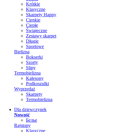
Krótkie
Klasyczne
Skarpety Happy
Cienkie
Ciepłe
Świąteczne
Zestawy skarpet
Długie
Sportowe
Bielizna
Bokserki
Szorty
Slipy
Termobielizna
Kalesony
Podkoszulki
Wyprzedaż
Skarpety
Termobielizna
Dla dziewczynek
Nowość
Белье
Rajstopy
Klasyczne