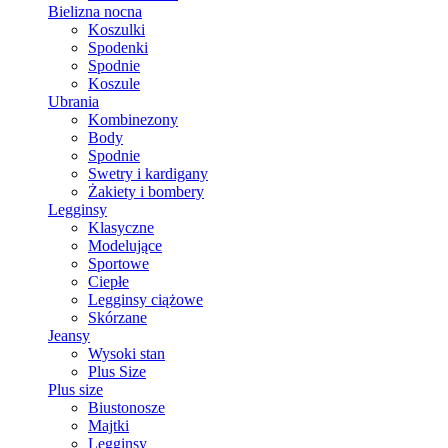
Bielizna nocna
Koszulki
Spodenki
Spodnie
Koszule
Ubrania
Kombinezony
Body
Spodnie
Swetry i kardigany
Żakiety i bombery
Legginsy
Klasyczne
Modelujące
Sportowe
Ciepłe
Legginsy ciążowe
Skórzane
Jeansy
Wysoki stan
Plus Size
Plus size
Biustonosze
Majtki
Legginsy