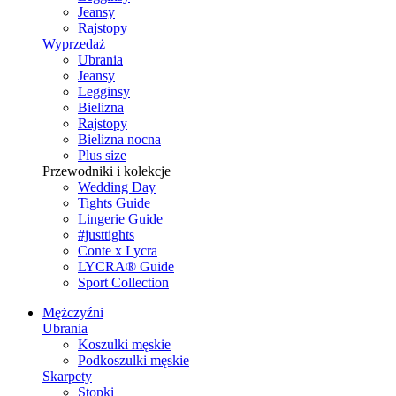
Jeansy
Rajstopy
Wyprzedaż
Ubrania
Jeansy
Legginsy
Bielizna
Rajstopy
Bielizna nocna
Plus size
Przewodniki i kolekcje
Wedding Day
Tights Guide
Lingerie Guide
#justtights
Conte x Lycra
LYCRA® Guide
Sport Сollection
Mężczyźni
Ubrania
Koszulki męskie
Podkoszulki męskie
Skarpety
Stopki