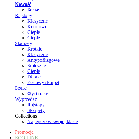
Nowość
Белье
Rajstopy
Klasyczne
Kolorowe
Ciepłe
Ciepłe
Skarpety
Krótkie
Klasyczne
Antypoślizgowe
Smieszne
Ciepłe
Długie
Zestawy skarpet
Белье
Футболки
Wyprzedaż
Rajstopy
Skarpety
Collections
Najlepsze w swojej klasie
Promocje
ECO LINE