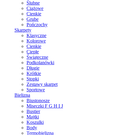
Ślubne
Ciążowe
Cienkie
Grube
Pończochy
Skarpety
Klasyczne
Kolorowe
Cienkie
Ciepłe
Świąteczne
Podkolanówki
Długie
Krótkie
Stopki
Zestawy skarpet
Sportowe
Bielizna
Biustonosze
Miseczki F G H I J
Bustier
Majtki
Koszulki
Body
Termobielizna