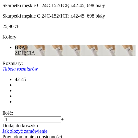
Skarpetki męskie C 24С-152/1СP, r.42-45, 698 biały
Skarpetki męskie C 24С-152/1СP, r.42-45, 698 biały
25,90 zł
Kolory:
BRAK
ZDJĘCIA
Rozmiary:
Tabela rozmiarów
42-45
Ilość:
-
+
Dodaj do koszyka
Jak złożyć zamówienie
Powiadom mnie o dostępności