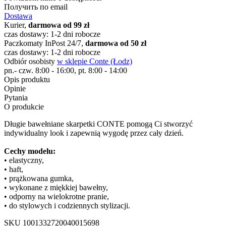
Получить по email
Dostawa
Kurier,
darmowa od 99 zł
czas dostawy: 1-2 dni robocze
Paczkomaty InPost 24/7,
darmowa od 50 zł
czas dostawy: 1-2 dni robocze
Odbiór osobisty
w sklepie Conte (Łodz)
pn.- czw. 8:00 - 16:00, pt. 8:00 - 14:00
Opis produktu
Opinie
Pytania
O produkcie
Długie bawełniane skarpetki CONTE pomogą Ci stworzyć
indywidualny look i zapewnią wygodę przez cały dzień.
Cechy modelu:
• elastyczny,
• haft,
• prążkowana gumka,
• wykonane z miękkiej bawełny,
• odporny na wielokrotne pranie,
• do stylowych i codziennych stylizacji.
SKU
1001332720040015698