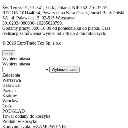
Św. Teresy 91, 91-341, Łódź, Poland, NIP 732-216-37-57,
REGON 101144034, Powszechna Kasa Oszczędności Bank Polski
SA, ul. Puławska 15, 02-515 Warszawa:
30102034080000410205628799.
Godziny pracy: 8:00-16:00 od poniedziałku do piątku. Czas
realizacji zamówienia wynosi od 24h do 2 dni roboczych.
© 2026 EuroTrade Tex Sp. z o.o.
Filtry
Wybierz miasta
Wybierz miasta
Założenia
Warszawa
Katowice
Poznan
Krakow
Wroclaw
Lodz
PODGLĄD
Towar dodany do koszyka
Produkt w koszyku
Kontynuuj zakupy
ZAMÓWIENIE