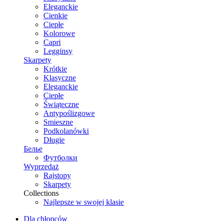
Eleganckie
Cienkie
Ciepłe
Kolorowe
Capri
Legginsy
Skarpety
Krótkie
Klasyczne
Eleganckie
Ciepłe
Świąteczne
Antypoślizgowe
Smieszne
Podkolanówki
Długie
Белье
Футболки
Wyprzedaż
Rajstopy
Skarpety
Collections
Najlepsze w swojej klasie
Dla chłopców