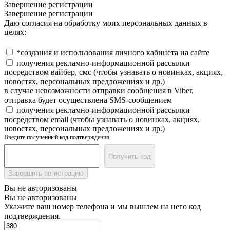
Завершение регистрации
Завершение регистрации
Даю согласия на обработку моих персональных данных в
целях:
*создания и использования личного кабинета на сайте
получения рекламно-информационной рассылки
посредством вайбер, смс (чтобы узнавать о новинках, акциях,
новостях, персональных предложениях и др.)
в случае невозможности отправки сообщения в Viber,
отправка будет осуществлена SMS-сообщением
получения рекламно-информационной рассылки
посредством email (чтобы узнавать о новинках, акциях,
новостях, персональных предложениях и др.)
Введите полученный код подтверждения
Получить код
Завершить регистрацию
Вы не авторизованы
Вы не авторизованы
Укажите ваш номер телефона и мы вышлем на него код
подтверждения.