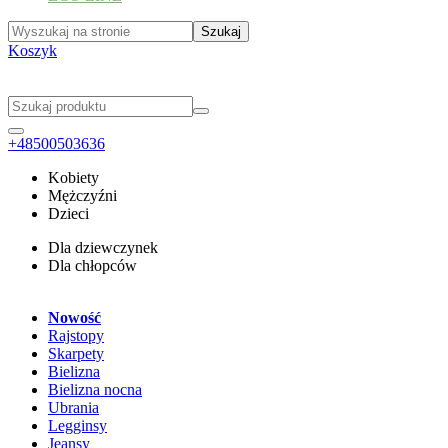
Koszyk
+48500503636
Kobiety
Mężczyźni
Dzieci
Dla dziewczynek
Dla chłopców
Nowość
Rajstopy
Skarpety
Bielizna
Bielizna nocna
Ubrania
Legginsy
Jeansy