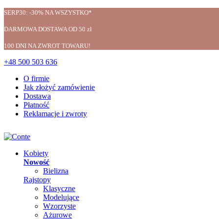
SERP30: -30% NA WSZYSTKO*
DARMOWA DOSTAWA OD 50 zł
100 DNI NA ZWROT TOWARU!
+48 500 503 636
O firmie
Jak złożyć zamówienie
Dostawa
Płatność
Reklamacje i zwroty
Kobiety
Nowość
Bielizna
Rajstopy
Klasyczne
Modelujące
Wzorzyste
Ażurowe