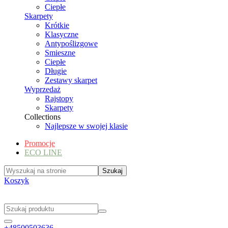
Ciepłe
Skarpety
Krótkie
Klasyczne
Antypoślizgowe
Smieszne
Ciepłe
Długie
Zestawy skarpet
Wyprzedaż
Rajstopy
Skarpety
Collections
Najlepsze w swojej klasie
Promocje
ECO LINE
Koszyk
+48500503636