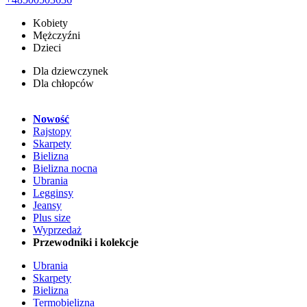
Kobiety
Mężczyźni
Dzieci
Dla dziewczynek
Dla chłopców
Nowość
Rajstopy
Skarpety
Bielizna
Bielizna nocna
Ubrania
Legginsy
Jeansy
Plus size
Wyprzedaż
Przewodniki i kolekcje
Ubrania
Skarpety
Bielizna
Termobielizna