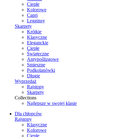
Ciepłe
Kolorowe
Capri
Legginsy
Skarpety
Krótkie
Klasyczne
Eleganckie
Ciepłe
Świąteczne
Antypoślizgowe
Smieszne
Podkolanówki
Długie
Wyprzedaż
Rajstopy
Skarpety
Collections
Najlepsze w swojej klasie
Dla chłopców
Rajstopy
Klasyczne
Kolorowe
Ciepłe