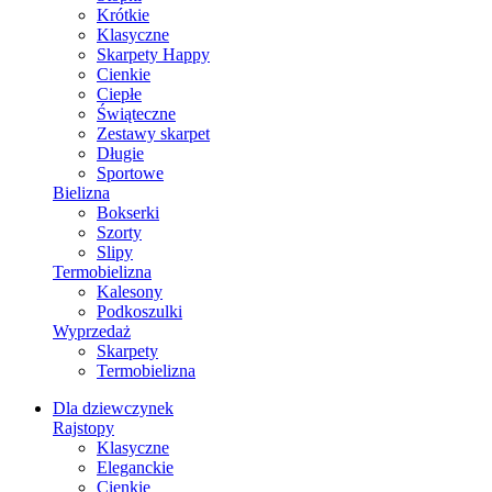
Krótkie
Klasyczne
Skarpety Happy
Cienkie
Ciepłe
Świąteczne
Zestawy skarpet
Długie
Sportowe
Bielizna
Bokserki
Szorty
Slipy
Termobielizna
Kalesony
Podkoszulki
Wyprzedaż
Skarpety
Termobielizna
Dla dziewczynek
Rajstopy
Klasyczne
Eleganckie
Cienkie