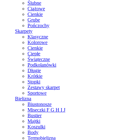
Ślubne
Ciążowe
Cienkie
Grube
Pończochy
Skarpety
Klasyczne
Kolorowe
Cienkie
Ciepłe
Świąteczne
Podkolanówki
Długie
Krótkie
Stopki
Zestawy skarpet
Sportowe
Bielizna
Biustonosze
Miseczki F G H I J
Bustier
Majtki
Koszulki
Body
Termobielizna