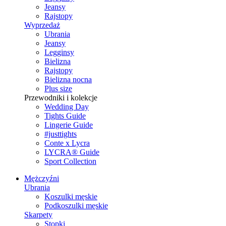
Jeansy
Rajstopy
Wyprzedaż
Ubrania
Jeansy
Legginsy
Bielizna
Rajstopy
Bielizna nocna
Plus size
Przewodniki i kolekcje
Wedding Day
Tights Guide
Lingerie Guide
#justtights
Conte x Lycra
LYCRA® Guide
Sport Сollection
Mężczyźni
Ubrania
Koszulki męskie
Podkoszulki męskie
Skarpety
Stopki