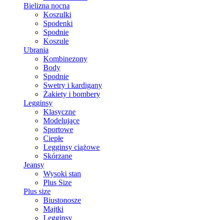
Bielizna nocna
Koszulki
Spodenki
Spodnie
Koszule
Ubrania
Kombinezony
Body
Spodnie
Swetry i kardigany
Żakiety i bombery
Legginsy
Klasyczne
Modelujące
Sportowe
Ciepłe
Legginsy ciążowe
Skórzane
Jeansy
Wysoki stan
Plus Size
Plus size
Biustonosze
Majtki
Legginsy