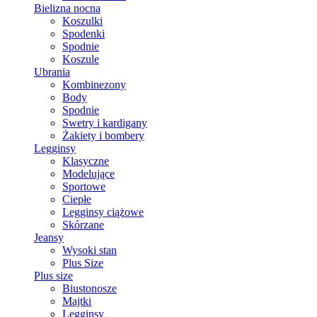
Bielizna nocna
Koszulki
Spodenki
Spodnie
Koszule
Ubrania
Kombinezony
Body
Spodnie
Swetry i kardigany
Żakiety i bombery
Legginsy
Klasyczne
Modelujące
Sportowe
Ciepłe
Legginsy ciążowe
Skórzane
Jeansy
Wysoki stan
Plus Size
Plus size
Biustonosze
Majtki
Legginsy