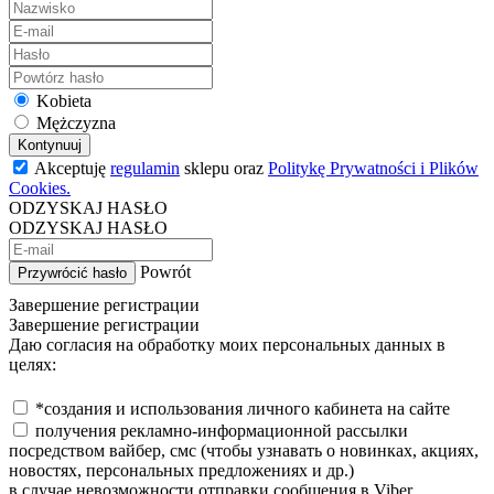
Kobieta
Mężczyzna
Kontynuuj
Akceptuję
regulamin
sklepu oraz
Politykę Prywatności i Plików
Cookies.
ODZYSKAJ HASŁO
ODZYSKAJ HASŁO
Powrót
Przywrócić hasło
Завершение регистрации
Завершение регистрации
Даю согласия на обработку моих персональных данных в
целях:
*создания и использования личного кабинета на сайте
получения рекламно-информационной рассылки
посредством вайбер, смс (чтобы узнавать о новинках, акциях,
новостях, персональных предложениях и др.)
в случае невозможности отправки сообщения в Viber,