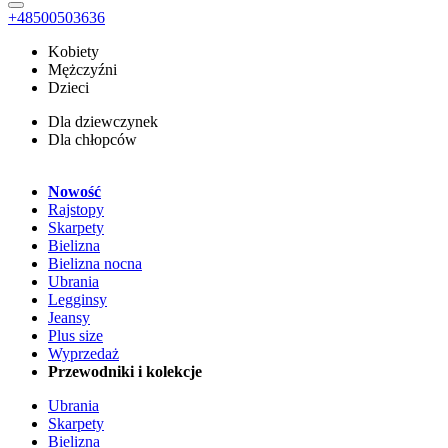
+48500503636
Kobiety
Mężczyźni
Dzieci
Dla dziewczynek
Dla chłopców
Nowość
Rajstopy
Skarpety
Bielizna
Bielizna nocna
Ubrania
Legginsy
Jeansy
Plus size
Wyprzedaż
Przewodniki i kolekcje
Ubrania
Skarpety
Bielizna