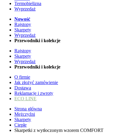
Termobielizna
Wyprzedaż
Nowość
Rajstopy
Skarpety
Wyprzedaż
Przewodniki i kolekcje
Rajstopy
Skarpety
Wyprzedaż
Przewodniki i kolekcje
O firmie
Jak złożyć zamówienie
Dostawa
Reklamacje i zwroty
ECO LINE
Strona główna
Mężczyźni
Skarpety
Ciepłe
Skarpetki z wytłoczonym wzorem COMFORT