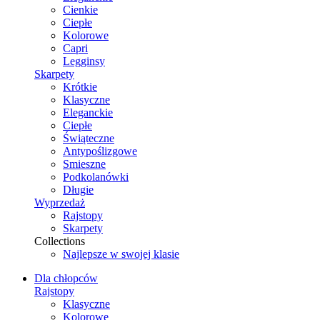
Cienkie
Ciepłe
Kolorowe
Capri
Legginsy
Skarpety
Krótkie
Klasyczne
Eleganckie
Ciepłe
Świąteczne
Antypoślizgowe
Smieszne
Podkolanówki
Długie
Wyprzedaż
Rajstopy
Skarpety
Collections
Najlepsze w swojej klasie
Dla chłopców
Rajstopy
Klasyczne
Kolorowe