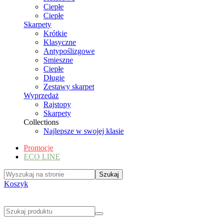
Ciepłe
Ciepłe
Skarpety
Krótkie
Klasyczne
Antypoślizgowe
Smieszne
Ciepłe
Długie
Zestawy skarpet
Wyprzedaż
Rajstopy
Skarpety
Collections
Najlepsze w swojej klasie
Promocje
ECO LINE
Koszyk