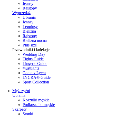
Jeansy
Rajstopy
Wyprzedaż
Ubrania
Jeansy
Legginsy
Bielizna
Rajstopy
Bielizna nocna
Plus size
Przewodniki i kolekcje
Wedding Day
Tights Guide
Lingerie Guide
#justtights
Conte x Lycra
LYCRA® Guide
Sport Сollection
Mężczyźni
Ubrania
Koszulki męskie
Podkoszulki męskie
Skarpety
Stopki