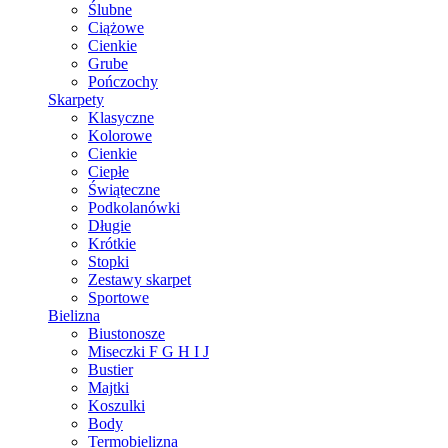
Ślubne
Ciążowe
Cienkie
Grube
Pończochy
Skarpety
Klasyczne
Kolorowe
Cienkie
Ciepłe
Świąteczne
Podkolanówki
Długie
Krótkie
Stopki
Zestawy skarpet
Sportowe
Bielizna
Biustonosze
Miseczki F G H I J
Bustier
Majtki
Koszulki
Body
Termobielizna