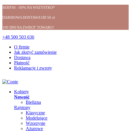
SERP30: -30% NA WSZYSTKO*
DARMOWA DOSTAWA OD 50 zł
100 DNI NA ZWROT TOWARU!
+48 500 503 636
O firmie
Jak złożyć zamówienie
Dostawa
Płatność
Reklamacje i zwroty
Kobiety
Nowość
Bielizna
Rajstopy
Klasyczne
Modelujące
Wzorzyste
Ażurowe