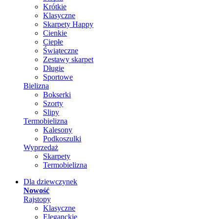
Krótkie
Klasyczne
Skarpety Happy
Cienkie
Ciepłe
Świąteczne
Zestawy skarpet
Długie
Sportowe
Bielizna
Bokserki
Szorty
Slipy
Termobielizna
Kalesony
Podkoszulki
Wyprzedaż
Skarpety
Termobielizna
Dla dziewczynek
Nowość
Rajstopy
Klasyczne
Eleganckie