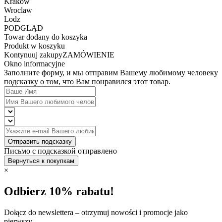
Krakow
Wroclaw
Lodz
PODGLĄD
Towar dodany do koszyka
Produkt w koszyku
Kontynuuj zakupy
ZAMÓWIENIE
Okno informacyjne
Заполните форму, и мы отправим Вашему любимому человеку
подсказку о том, что Вам понравился этот товар.
Отправить подсказку
Письмо с подсказкой отправлено
Вернуться к покупкам
×
Odbierz 10% rabatu!
Dołącz do newslettera – otrzymuj nowości i promocje jako
pierwszy.