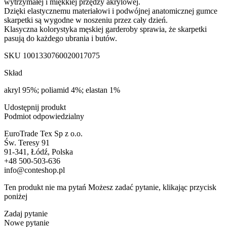
wytrzymałej i miękkiej przędzy akrylowej.
Dzięki elastycznemu materiałowi i podwójnej anatomicznej gumce
skarpetki są wygodne w noszeniu przez cały dzień.
Klasyczna kolorystyka męskiej garderoby sprawia, że ​​skarpetki
pasują do każdego ubrania i butów.
SKU
1001330760020017075
Skład
akryl 95%; poliamid 4%; elastan 1%
Udostępnij produkt
Podmiot odpowiedzialny
EuroTrade Tex Sp z o.o.
Św. Teresy 91
91-341, Łódź, Polska
+48 500-503-636
info@conteshop.pl
Ten produkt nie ma pytań Możesz zadać pytanie, klikając przycisk
poniżej
Zadaj pytanie
Nowe pytanie