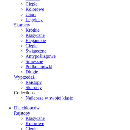
Ciepłe
Kolorowe
Capri
Legginsy
Skarpety
Krótkie
Klasyczne
Eleganckie
Ciepłe
Świąteczne
Antypoślizgowe
Smieszne
Podkolanówki
Długie
Wyprzedaż
Rajstopy
Skarpety
Collections
Najlepsze w swojej klasie
Dla chłopców
Rajstopy
Klasyczne
Kolorowe
Ciepłe