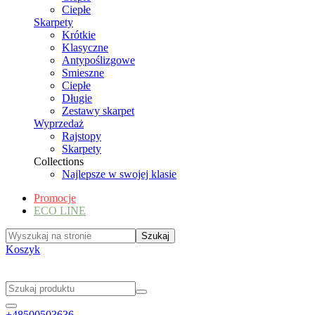
Ciepłe
Skarpety
Krótkie
Klasyczne
Antypoślizgowe
Smieszne
Ciepłe
Długie
Zestawy skarpet
Wyprzedaż
Rajstopy
Skarpety
Collections
Najlepsze w swojej klasie
Promocje
ECO LINE
Koszyk
+48500503636