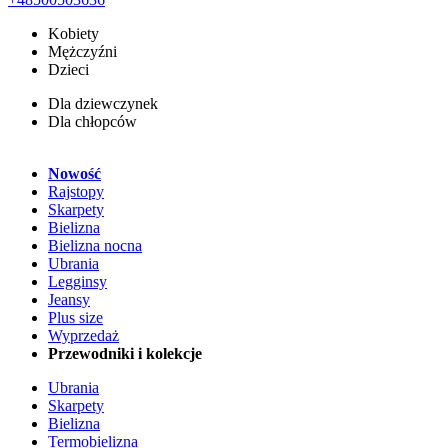
Kobiety
Mężczyźni
Dzieci
Dla dziewczynek
Dla chłopców
Nowość
Rajstopy
Skarpety
Bielizna
Bielizna nocna
Ubrania
Legginsy
Jeansy
Plus size
Wyprzedaż
Przewodniki i kolekcje
Ubrania
Skarpety
Bielizna
Termobielizna