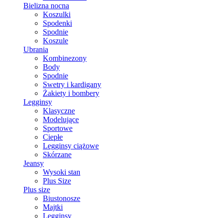
Bielizna nocna
Koszulki
Spodenki
Spodnie
Koszule
Ubrania
Kombinezony
Body
Spodnie
Swetry i kardigany
Żakiety i bombery
Legginsy
Klasyczne
Modelujące
Sportowe
Ciepłe
Legginsy ciążowe
Skórzane
Jeansy
Wysoki stan
Plus Size
Plus size
Biustonosze
Majtki
Legginsy