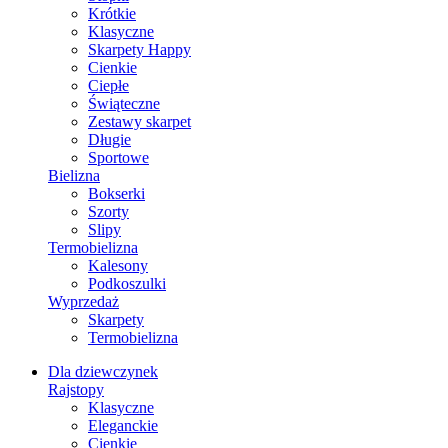
Krótkie
Klasyczne
Skarpety Happy
Cienkie
Ciepłe
Świąteczne
Zestawy skarpet
Długie
Sportowe
Bielizna
Bokserki
Szorty
Slipy
Termobielizna
Kalesony
Podkoszulki
Wyprzedaż
Skarpety
Termobielizna
Dla dziewczynek
Rajstopy
Klasyczne
Eleganckie
Cienkie