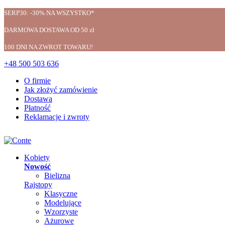
SERP30: -30% NA WSZYSTKO*
DARMOWA DOSTAWA OD 50 zł
100 DNI NA ZWROT TOWARU!
+48 500 503 636
O firmie
Jak złożyć zamówienie
Dostawa
Płatność
Reklamacje i zwroty
Kobiety
Nowość
Bielizna
Rajstopy
Klasyczne
Modelujące
Wzorzyste
Ażurowe