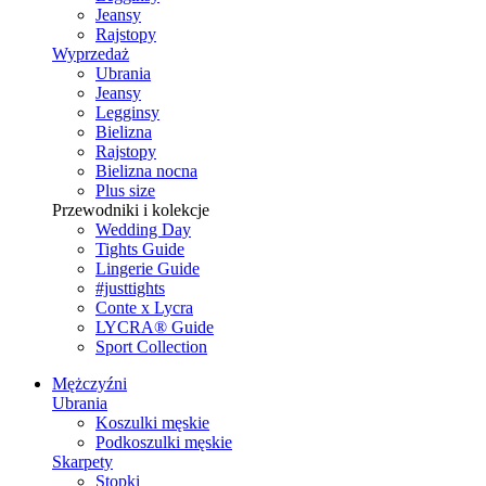
Jeansy
Rajstopy
Wyprzedaż
Ubrania
Jeansy
Legginsy
Bielizna
Rajstopy
Bielizna nocna
Plus size
Przewodniki i kolekcje
Wedding Day
Tights Guide
Lingerie Guide
#justtights
Conte x Lycra
LYCRA® Guide
Sport Сollection
Mężczyźni
Ubrania
Koszulki męskie
Podkoszulki męskie
Skarpety
Stopki