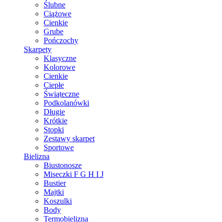
Ślubne
Ciążowe
Cienkie
Grube
Pończochy
Skarpety
Klasyczne
Kolorowe
Cienkie
Ciepłe
Świąteczne
Podkolanówki
Długie
Krótkie
Stopki
Zestawy skarpet
Sportowe
Bielizna
Biustonosze
Miseczki F G H I J
Bustier
Majtki
Koszulki
Body
Termobielizna