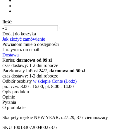
Ilość:
-
+
Dodaj do koszyka
Jak złożyć zamówienie
Powiadom mnie o dostępności
Получить по email
Dostawa
Kurier,
darmowa od 99 zł
czas dostawy: 1-2 dni robocze
Paczkomaty InPost 24/7,
darmowa od 50 zł
czas dostawy: 1-2 dni robocze
Odbiór osobisty
w sklepie Conte (Łodz)
pn.- czw. 8:00 - 16:00, pt. 8:00 - 14:00
Opis produktu
Opinie
Pytania
O produkcie
Skarpety męskie NEW YEAR, r.27-29, 377 ciemnoszary
SKU
1001330720040027377