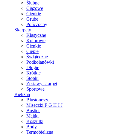
Ślubne
Ciążowe
Cienkie
Grube
Pończochy
Skarpety
Klasyczne
Kolorowe
Cienkie
Ciepłe
Świąteczne
Podkolanówki
Długie
Krótkie
Stopki
Zestawy skarpet
Sportowe
Bielizna
Biustonosze
Miseczki F G H I J
Bustier
Majtki
Koszulki
Body
Termobielizna