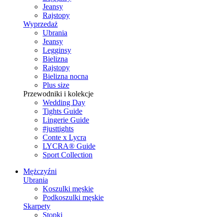
Jeansy
Rajstopy
Wyprzedaż
Ubrania
Jeansy
Legginsy
Bielizna
Rajstopy
Bielizna nocna
Plus size
Przewodniki i kolekcje
Wedding Day
Tights Guide
Lingerie Guide
#justtights
Conte x Lycra
LYCRA® Guide
Sport Сollection
Mężczyźni
Ubrania
Koszulki męskie
Podkoszulki męskie
Skarpety
Stopki