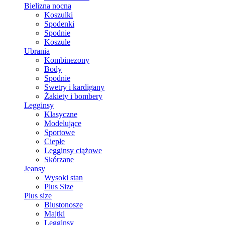
Bielizna nocna
Koszulki
Spodenki
Spodnie
Koszule
Ubrania
Kombinezony
Body
Spodnie
Swetry i kardigany
Żakiety i bombery
Legginsy
Klasyczne
Modelujące
Sportowe
Ciepłe
Legginsy ciążowe
Skórzane
Jeansy
Wysoki stan
Plus Size
Plus size
Biustonosze
Majtki
Legginsy