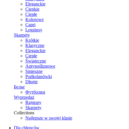
Eleganckie
Cienkie
Ciepłe
Kolorowe
Capri
Legginsy
Skarpety
Krótkie
Klasyczne
Eleganckie
Ciepłe
Świąteczne
Antypoślizgowe
Smieszne
Podkolanówki
Długie
Белье
Футболки
Wyprzedaż
Rajstopy
Skarpety
Collections
Najlepsze w swojej klasie
Dla chłopców