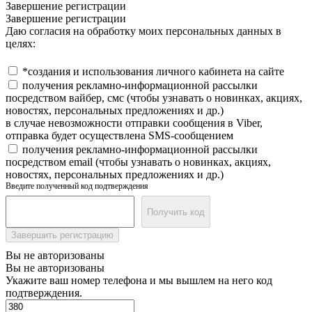
Завершение регистрации
Завершение регистрации
Даю согласия на обработку моих персональных данных в
целях:
*создания и использования личного кабинета на сайте
получения рекламно-информационной рассылки
посредством вайбер, смс (чтобы узнавать о новинках, акциях,
новостях, персональных предложениях и др.)
в случае невозможности отправки сообщения в Viber,
отправка будет осуществлена SMS-сообщением
получения рекламно-информационной рассылки
посредством email (чтобы узнавать о новинках, акциях,
новостях, персональных предложениях и др.)
Введите полученный код подтверждения
Получить код
Завершить регистрацию
Вы не авторизованы
Вы не авторизованы
Укажите ваш номер телефона и мы вышлем на него код
подтверждения.