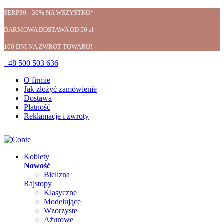
SERP30: -30% NA WSZYSTKO*
DARMOWA DOSTAWA OD 50 zł
100 DNI NA ZWROT TOWARU!
+48 500 503 636
O firmie
Jak złożyć zamówienie
Dostawa
Płatność
Reklamacje i zwroty
Kobiety
Nowość
Bielizna
Rajstopy
Klasyczne
Modelujące
Wzorzyste
Ażurowe