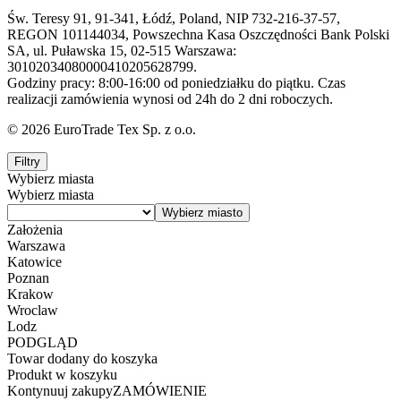
Św. Teresy 91, 91-341, Łódź, Poland, NIP 732-216-37-57,
REGON 101144034, Powszechna Kasa Oszczędności Bank Polski
SA, ul. Puławska 15, 02-515 Warszawa:
30102034080000410205628799.
Godziny pracy: 8:00-16:00 od poniedziałku do piątku. Czas
realizacji zamówienia wynosi od 24h do 2 dni roboczych.
© 2026 EuroTrade Tex Sp. z o.o.
Filtry
Wybierz miasta
Wybierz miasta
Założenia
Warszawa
Katowice
Poznan
Krakow
Wroclaw
Lodz
PODGLĄD
Towar dodany do koszyka
Produkt w koszyku
Kontynuuj zakupy
ZAMÓWIENIE