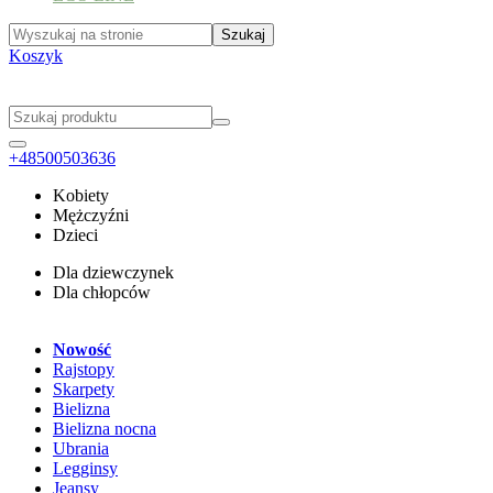
Koszyk
+48500503636
Kobiety
Mężczyźni
Dzieci
Dla dziewczynek
Dla chłopców
Nowość
Rajstopy
Skarpety
Bielizna
Bielizna nocna
Ubrania
Legginsy
Jeansy