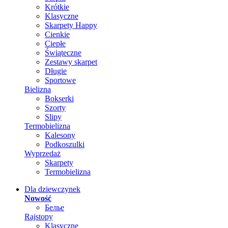
Krótkie
Klasyczne
Skarpety Happy
Cienkie
Ciepłe
Świąteczne
Zestawy skarpet
Długie
Sportowe
Bielizna
Bokserki
Szorty
Slipy
Termobielizna
Kalesony
Podkoszulki
Wyprzedaż
Skarpety
Termobielizna
Dla dziewczynek
Nowość
Белье
Rajstopy
Klasyczne