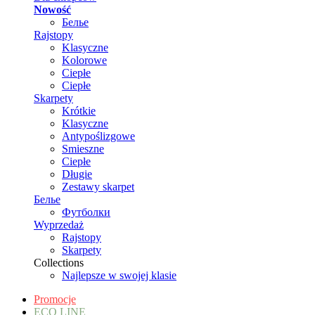
Nowość
Белье
Rajstopy
Klasyczne
Kolorowe
Ciepłe
Ciepłe
Skarpety
Krótkie
Klasyczne
Antypoślizgowe
Smieszne
Ciepłe
Długie
Zestawy skarpet
Белье
Футболки
Wyprzedaż
Rajstopy
Skarpety
Collections
Najlepsze w swojej klasie
Promocje
ECO LINE