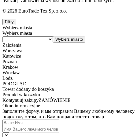
realizacji zamówienia wynosi od 24h do 2 dni roboczych.
© 2026 EuroTrade Tex Sp. z o.o.
Filtry
Wybierz miasta
Wybierz miasta
Założenia
Warszawa
Katowice
Poznan
Krakow
Wroclaw
Lodz
PODGLĄD
Towar dodany do koszyka
Produkt w koszyku
Kontynuuj zakupy
ZAMÓWIENIE
Okno informacyjne
Заполните форму, и мы отправим Вашему любимому человеку
подсказку о том, что Вам понравился этот товар.