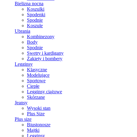
Bielizna nocna
Koszulki
Spodenki
Spodnie
Koszule
Ubrania
Kombinezony
Body
Spodnie
Swetry i kardigany
Żakiety i bombery
Legginsy
Klasyczne
Modelujące
Sportowe
Ciepłe
Legginsy ciążowe
Skórzane
Jeansy
Wysoki stan
Plus Size
Plus size
Biustonosze
Majtki
Legginsy