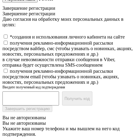
Завершение регистрации
Завершение регистрации
Даю согласия на обработку моих персональных данных в
целях:
*создания и использования личного кабинета на сайте
получения рекламно-информационной рассылки
посредством вайбер, смс (чтобы узнавать о новинках, акциях,
новостях, персональных предложениях и др.)
в случае невозможности отправки сообщения в Viber,
отправка будет осуществлена SMS-сообщением
получения рекламно-информационной рассылки
посредством email (чтобы узнавать о новинках, акциях,
новостях, персональных предложениях и др.)
Введите полученный код подтверждения
Получить код
Завершить регистрацию
Вы не авторизованы
Вы не авторизованы
Укажите ваш номер телефона и мы вышлем на него код
подтверждения.