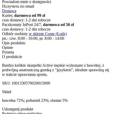
Powiadom mnie o dostępności
Получить по email
Dostawa
Kurier,
darmowa od 99 zł
czas dostawy: 1-2 dni robocze
Paczkomaty InPost 24/7,
darmowa od 50 zł
czas dostawy: 1-2 dni robocze
Odbiór osobisty
w sklepie Conte (Łodz)
pn.- czw. 8:00 - 16:00, pt. 8:00 - 14:00
Opis produktu
Opinie
Pytania
O produkcie
Bardzo krótkie skarpetki Active męskie wykonane z bawełny, z
podwójną anatomiczną gumką z "językiem", idealnie sprawdzą się
w trakcie uprawiania sportu.
SKU
1001330570020015000
Skład
bawełna 72%; poliamid 23%; elastan 5%
Udostępnij produkt
Podmiot odpowiedzialny