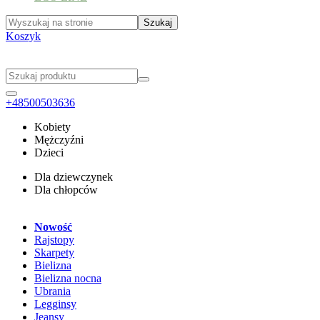
Koszyk
+48500503636
Kobiety
Mężczyźni
Dzieci
Dla dziewczynek
Dla chłopców
Nowość
Rajstopy
Skarpety
Bielizna
Bielizna nocna
Ubrania
Legginsy
Jeansy