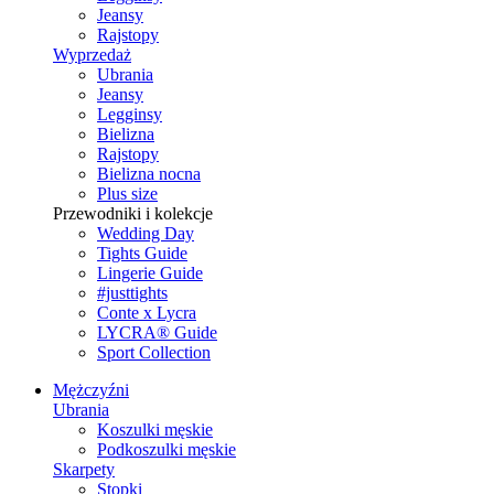
Jeansy
Rajstopy
Wyprzedaż
Ubrania
Jeansy
Legginsy
Bielizna
Rajstopy
Bielizna nocna
Plus size
Przewodniki i kolekcje
Wedding Day
Tights Guide
Lingerie Guide
#justtights
Conte x Lycra
LYCRA® Guide
Sport Сollection
Mężczyźni
Ubrania
Koszulki męskie
Podkoszulki męskie
Skarpety
Stopki