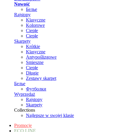
Nowość
Белье
Rajstopy
Klasyczne
Kolorowe
Ciepłe
Ciepłe
Skarpety
Krótkie
Klasyczne
Antypoślizgowe
Smieszne
Ciepłe
Długie
Zestawy skarpet
Белье
Футболки
Wyprzedaż
Rajstopy
Skarpety
Collections
Najlepsze w swojej klasie
Promocje
ECO LINE