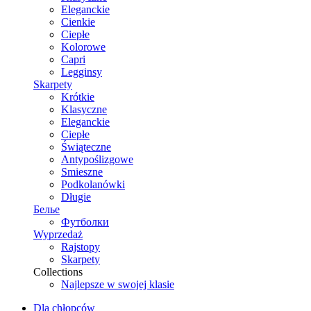
Eleganckie
Cienkie
Ciepłe
Kolorowe
Capri
Legginsy
Skarpety
Krótkie
Klasyczne
Eleganckie
Ciepłe
Świąteczne
Antypoślizgowe
Smieszne
Podkolanówki
Długie
Белье
Футболки
Wyprzedaż
Rajstopy
Skarpety
Collections
Najlepsze w swojej klasie
Dla chłopców