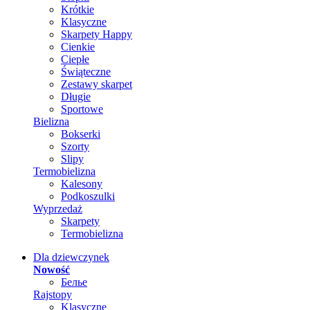
Krótkie
Klasyczne
Skarpety Happy
Cienkie
Ciepłe
Świąteczne
Zestawy skarpet
Długie
Sportowe
Bielizna
Bokserki
Szorty
Slipy
Termobielizna
Kalesony
Podkoszulki
Wyprzedaż
Skarpety
Termobielizna
Dla dziewczynek
Nowość
Белье
Rajstopy
Klasyczne