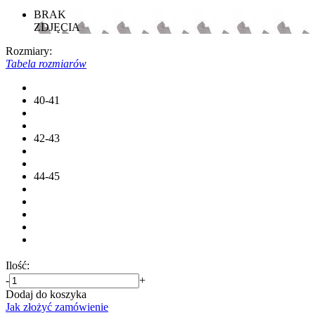
BRAK
ZDJĘCIA
Rozmiary:
Tabela rozmiarów
40-41
42-43
44-45
Ilość:
-
+
Dodaj do koszyka
Jak złożyć zamówienie