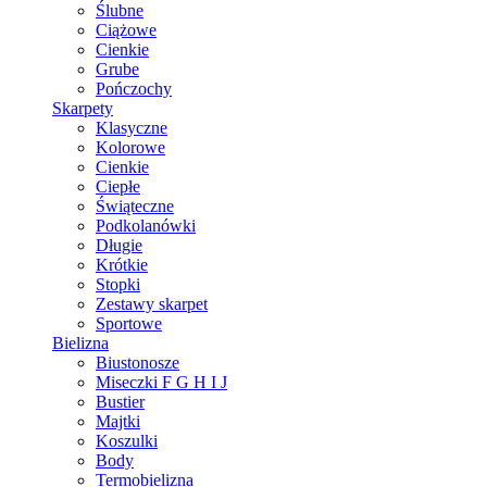
Ślubne
Ciążowe
Cienkie
Grube
Pończochy
Skarpety
Klasyczne
Kolorowe
Cienkie
Ciepłe
Świąteczne
Podkolanówki
Długie
Krótkie
Stopki
Zestawy skarpet
Sportowe
Bielizna
Biustonosze
Miseczki F G H I J
Bustier
Majtki
Koszulki
Body
Termobielizna