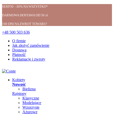
SERP30: -30% NA WSZYSTKO*
DARMOWA DOSTAWA OD 50 zł
100 DNI NA ZWROT TOWARU!
+48 500 503 636
O firmie
Jak złożyć zamówienie
Dostawa
Płatność
Reklamacje i zwroty
Kobiety
Nowość
Bielizna
Rajstopy
Klasyczne
Modelujące
Wzorzyste
Ażurowe