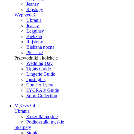
Jeansy
Rajstopy
Wyprzedaż
Ubrania
Jeansy
Legginsy
Bielizna
Rajstopy
Bielizna nocna
Plus size
Przewodniki i kolekcje
Wedding Day
Tights Guide
Lingerie Guide
#justtights
Conte x Lycra
LYCRA® Guide
Sport Сollection
Mężczyźni
Ubrania
Koszulki męskie
Podkoszulki męskie
Skarpety
Stopki