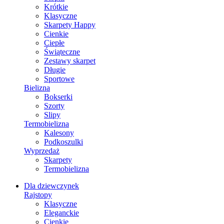
Krótkie
Klasyczne
Skarpety Happy
Cienkie
Ciepłe
Świąteczne
Zestawy skarpet
Długie
Sportowe
Bielizna
Bokserki
Szorty
Slipy
Termobielizna
Kalesony
Podkoszulki
Wyprzedaż
Skarpety
Termobielizna
Dla dziewczynek
Rajstopy
Klasyczne
Eleganckie
Cienkie