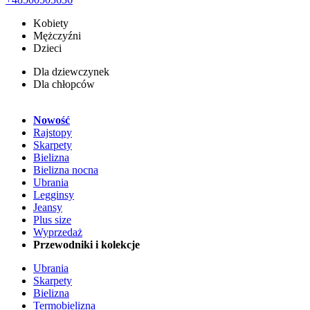
Kobiety
Mężczyźni
Dzieci
Dla dziewczynek
Dla chłopców
Nowość
Rajstopy
Skarpety
Bielizna
Bielizna nocna
Ubrania
Legginsy
Jeansy
Plus size
Wyprzedaż
Przewodniki i kolekcje
Ubrania
Skarpety
Bielizna
Termobielizna