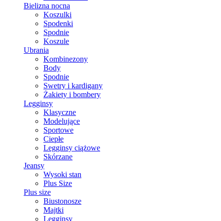
Bielizna nocna
Koszulki
Spodenki
Spodnie
Koszule
Ubrania
Kombinezony
Body
Spodnie
Swetry i kardigany
Żakiety i bombery
Legginsy
Klasyczne
Modelujące
Sportowe
Ciepłe
Legginsy ciążowe
Skórzane
Jeansy
Wysoki stan
Plus Size
Plus size
Biustonosze
Majtki
Legginsy