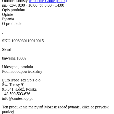
Odbiór osobisty
w sklepie Conte (Łodz)
pn.- czw. 8:00 - 16:00, pt. 8:00 - 14:00
Opis produktu
Opinie
Pytania
O produkcie
.
SKU
1006080110010015
Skład
bawełna 100%
Udostępnij produkt
Podmiot odpowiedzialny
EuroTrade Tex Sp z o.o.
Św. Teresy 91
91-341, Łódź, Polska
+48 500-503-636
info@conteshop.pl
Ten produkt nie ma pytań Możesz zadać pytanie, klikając przycisk
poniżej