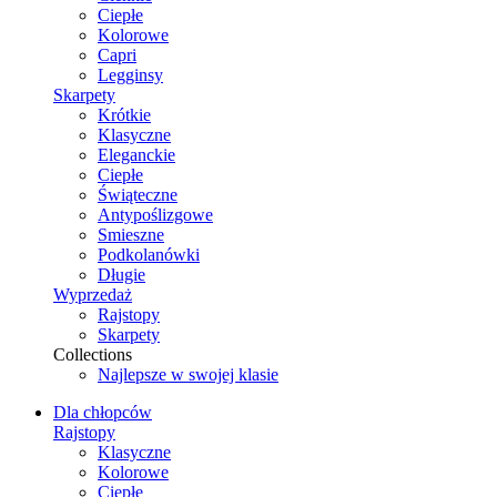
Ciepłe
Kolorowe
Capri
Legginsy
Skarpety
Krótkie
Klasyczne
Eleganckie
Ciepłe
Świąteczne
Antypoślizgowe
Smieszne
Podkolanówki
Długie
Wyprzedaż
Rajstopy
Skarpety
Collections
Najlepsze w swojej klasie
Dla chłopców
Rajstopy
Klasyczne
Kolorowe
Ciepłe