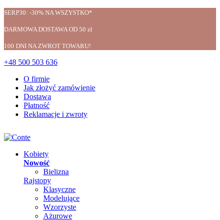
SERP30: -30% NA WSZYSTKO*
DARMOWA DOSTAWA OD 50 zł
100 DNI NA ZWROT TOWARU!
+48 500 503 636
O firmie
Jak złożyć zamówienie
Dostawa
Płatność
Reklamacje i zwroty
Kobiety
Nowość
Bielizna
Rajstopy
Klasyczne
Modelujące
Wzorzyste
Ażurowe