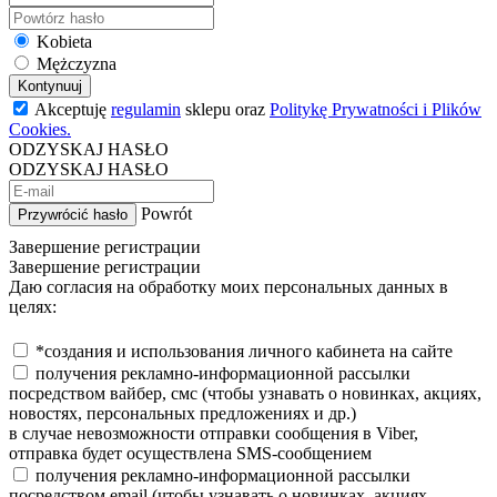
Kobieta
Mężczyzna
Kontynuuj
Akceptuję
regulamin
sklepu oraz
Politykę Prywatności i Plików
Cookies.
ODZYSKAJ HASŁO
ODZYSKAJ HASŁO
Powrót
Przywrócić hasło
Завершение регистрации
Завершение регистрации
Даю согласия на обработку моих персональных данных в
целях:
*создания и использования личного кабинета на сайте
получения рекламно-информационной рассылки
посредством вайбер, смс (чтобы узнавать о новинках, акциях,
новостях, персональных предложениях и др.)
в случае невозможности отправки сообщения в Viber,
отправка будет осуществлена SMS-сообщением
получения рекламно-информационной рассылки
посредством email (чтобы узнавать о новинках, акциях,