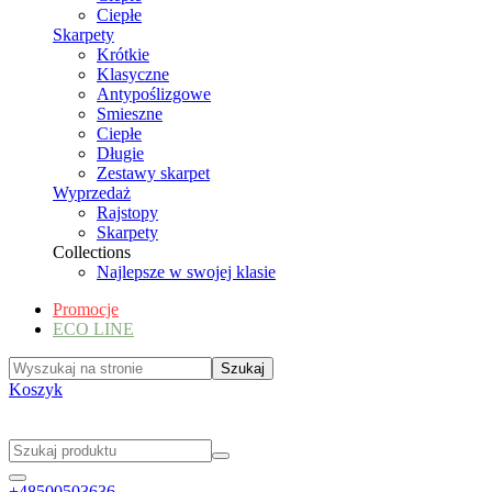
Ciepłe
Skarpety
Krótkie
Klasyczne
Antypoślizgowe
Smieszne
Ciepłe
Długie
Zestawy skarpet
Wyprzedaż
Rajstopy
Skarpety
Collections
Najlepsze w swojej klasie
Promocje
ECO LINE
Koszyk
+48500503636