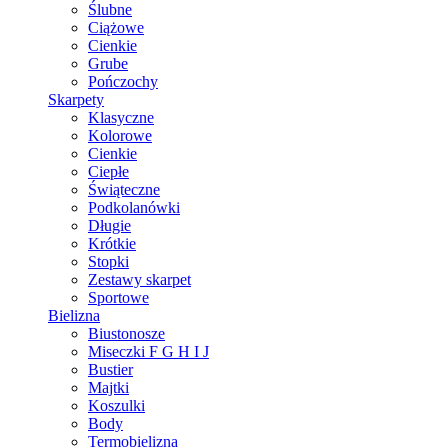
Ślubne
Ciążowe
Cienkie
Grube
Pończochy
Skarpety
Klasyczne
Kolorowe
Cienkie
Ciepłe
Świąteczne
Podkolanówki
Długie
Krótkie
Stopki
Zestawy skarpet
Sportowe
Bielizna
Biustonosze
Miseczki F G H I J
Bustier
Majtki
Koszulki
Body
Termobielizna