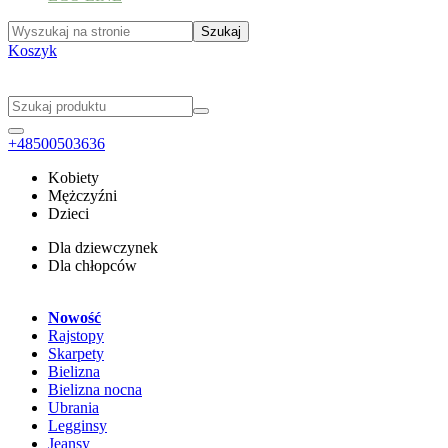
Koszyk
+48500503636
Kobiety
Mężczyźni
Dzieci
Dla dziewczynek
Dla chłopców
Nowość
Rajstopy
Skarpety
Bielizna
Bielizna nocna
Ubrania
Legginsy
Jeansy