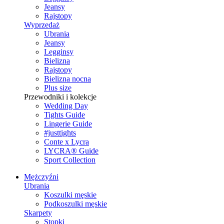
Jeansy
Rajstopy
Wyprzedaż
Ubrania
Jeansy
Legginsy
Bielizna
Rajstopy
Bielizna nocna
Plus size
Przewodniki i kolekcje
Wedding Day
Tights Guide
Lingerie Guide
#justtights
Conte x Lycra
LYCRA® Guide
Sport Сollection
Mężczyźni
Ubrania
Koszulki męskie
Podkoszulki męskie
Skarpety
Stopki