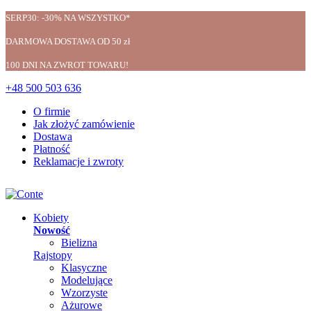
SERP30: -30% NA WSZYSTKO*
DARMOWA DOSTAWA OD 50 zł
100 DNI NA ZWROT TOWARU!
+48 500 503 636
O firmie
Jak złożyć zamówienie
Dostawa
Płatność
Reklamacje i zwroty
Kobiety
Nowość
Bielizna
Rajstopy
Klasyczne
Modelujące
Wzorzyste
Ażurowe