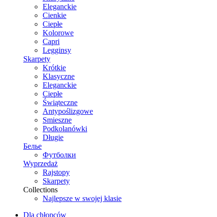
Eleganckie
Cienkie
Ciepłe
Kolorowe
Capri
Legginsy
Skarpety
Krótkie
Klasyczne
Eleganckie
Ciepłe
Świąteczne
Antypoślizgowe
Smieszne
Podkolanówki
Długie
Белье
Футболки
Wyprzedaż
Rajstopy
Skarpety
Collections
Najlepsze w swojej klasie
Dla chłopców