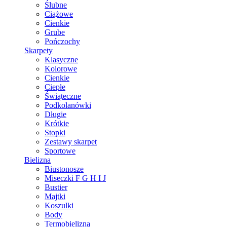
Ślubne
Ciążowe
Cienkie
Grube
Pończochy
Skarpety
Klasyczne
Kolorowe
Cienkie
Ciepłe
Świąteczne
Podkolanówki
Długie
Krótkie
Stopki
Zestawy skarpet
Sportowe
Bielizna
Biustonosze
Miseczki F G H I J
Bustier
Majtki
Koszulki
Body
Termobielizna