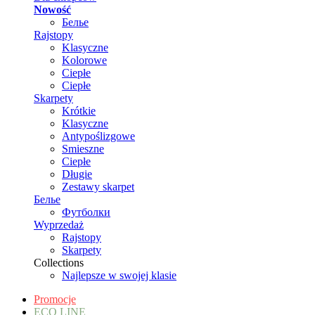
Nowość
Белье
Rajstopy
Klasyczne
Kolorowe
Ciepłe
Ciepłe
Skarpety
Krótkie
Klasyczne
Antypoślizgowe
Smieszne
Ciepłe
Długie
Zestawy skarpet
Белье
Футболки
Wyprzedaż
Rajstopy
Skarpety
Collections
Najlepsze w swojej klasie
Promocje
ECO LINE