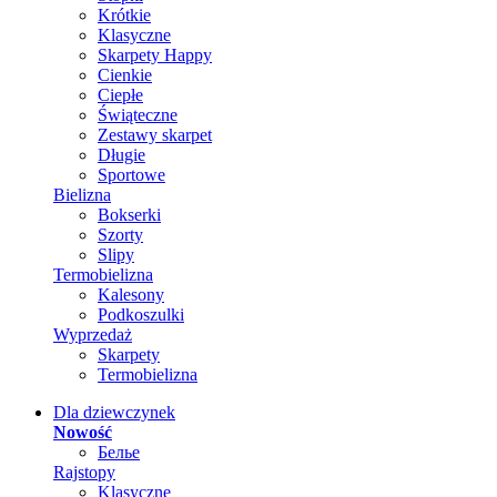
Krótkie
Klasyczne
Skarpety Happy
Cienkie
Ciepłe
Świąteczne
Zestawy skarpet
Długie
Sportowe
Bielizna
Bokserki
Szorty
Slipy
Termobielizna
Kalesony
Podkoszulki
Wyprzedaż
Skarpety
Termobielizna
Dla dziewczynek
Nowość
Белье
Rajstopy
Klasyczne