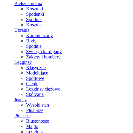
Bielizna nocna
Koszulki
Spodenki
Spodnie
Koszule
Ubrania
Kombinezony
Body
Spodnie
Swetry i kardigany
Żakiety i bombery
Legginsy
Klasyczne
Modelujące
Sportowe
Ciepłe
Legginsy ciążowe
Skórzane
Jeansy
Wysoki stan
Plus Size
Plus size
Biustonosze
Majtki
Legginsy