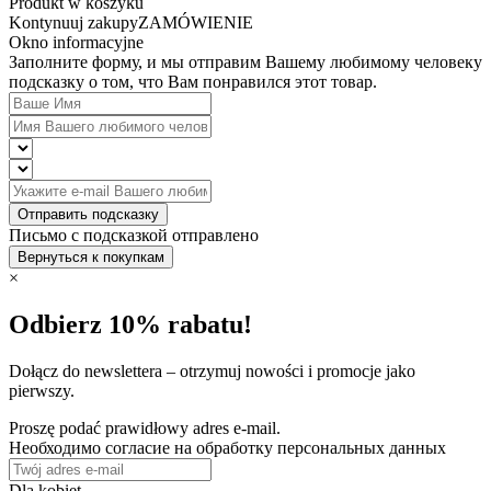
Produkt w koszyku
Kontynuuj zakupy
ZAMÓWIENIE
Okno informacyjne
Заполните форму, и мы отправим Вашему любимому человеку
подсказку о том, что Вам понравился этот товар.
Отправить подсказку
Письмо с подсказкой отправлено
Вернуться к покупкам
×
Odbierz 10% rabatu!
Dołącz do newslettera – otrzymuj nowości i promocje jako
pierwszy.
Proszę podać prawidłowy adres e-mail.
Необходимо согласие на обработку персональных данных
Dla kobiet