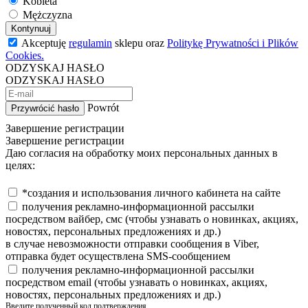
Kobieta
Mężczyzna
Kontynuuj
Akceptuję
regulamin
sklepu oraz
Politykę Prywatności i Plików
Cookies.
ODZYSKAJ HASŁO
ODZYSKAJ HASŁO
Powrót
Przywrócić hasło
Завершение регистрации
Завершение регистрации
Даю согласия на обработку моих персональных данных в
целях:
*создания и использования личного кабинета на сайте
получения рекламно-информационной рассылки
посредством вайбер, смс (чтобы узнавать о новинках, акциях,
новостях, персональных предложениях и др.)
в случае невозможности отправки сообщения в Viber,
отправка будет осуществлена SMS-сообщением
получения рекламно-информационной рассылки
посредством email (чтобы узнавать о новинках, акциях,
новостях, персональных предложениях и др.)
Введите полученный код подтверждения