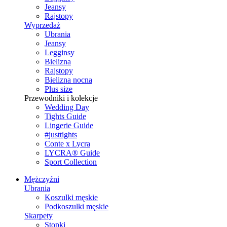
Jeansy
Rajstopy
Wyprzedaż
Ubrania
Jeansy
Legginsy
Bielizna
Rajstopy
Bielizna nocna
Plus size
Przewodniki i kolekcje
Wedding Day
Tights Guide
Lingerie Guide
#justtights
Conte x Lycra
LYCRA® Guide
Sport Сollection
Mężczyźni
Ubrania
Koszulki męskie
Podkoszulki męskie
Skarpety
Stopki