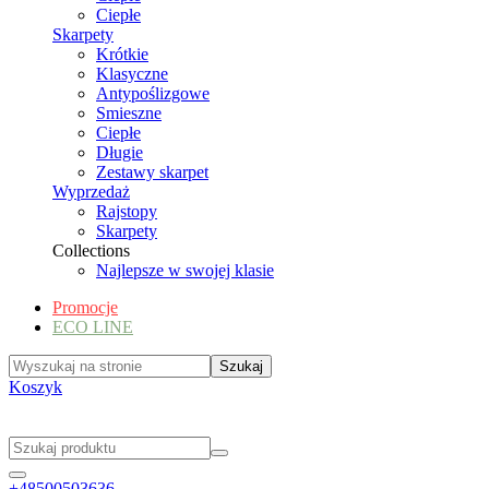
Ciepłe
Skarpety
Krótkie
Klasyczne
Antypoślizgowe
Smieszne
Ciepłe
Długie
Zestawy skarpet
Wyprzedaż
Rajstopy
Skarpety
Collections
Najlepsze w swojej klasie
Promocje
ECO LINE
Koszyk
+48500503636