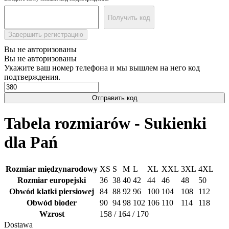
Получить код
Завершить регистрацию
Вы не авторизованы
Вы не авторизованы
Укажите ваш номер телефона и мы вышлем на него код
подтверждения.
Отправить код
Tabela rozmiarów - Sukienki
dla Pań
Rozmiar międzynarodowy
ХS
S
M
L
XL
XXL
3XL
4XL
Rozmiar europejski
36
38
40
42
44
46
48
50
Obwód klatki piersiowej
84
88
92
96
100
104
108
112
Obwód bioder
90
94
98
102
106
110
114
118
Wzrost
158 / 164 / 170
Dostawa