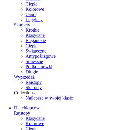
Ciepłe
Kolorowe
Capri
Legginsy
Skarpety
Krótkie
Klasyczne
Eleganckie
Ciepłe
Świąteczne
Antypoślizgowe
Smieszne
Podkolanówki
Długie
Wyprzedaż
Rajstopy
Skarpety
Collections
Najlepsze w swojej klasie
Dla chłopców
Rajstopy
Klasyczne
Kolorowe
Ciepłe