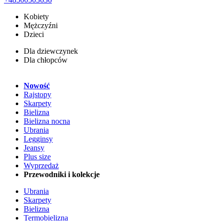
Kobiety
Mężczyźni
Dzieci
Dla dziewczynek
Dla chłopców
Nowość
Rajstopy
Skarpety
Bielizna
Bielizna nocna
Ubrania
Legginsy
Jeansy
Plus size
Wyprzedaż
Przewodniki i kolekcje
Ubrania
Skarpety
Bielizna
Termobielizna