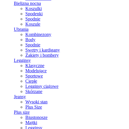
Bielizna nocna
Koszulki
Spodenki
Spodnie
Koszule
Ubrania
Kombinezony
Body
Spodnie
Swetry i kardigany
Żakiety i bombery
Legginsy
Klasyczne
Modelujące
Sportowe
Ciepłe
Legginsy ciążowe
Skórzane
Jeansy
Wysoki stan
Plus Size
Plus size
Biustonosze
Majtki
Legginsy