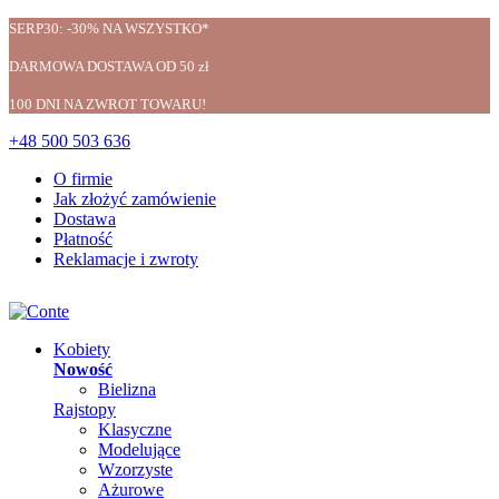
SERP30: -30% NA WSZYSTKO*
DARMOWA DOSTAWA OD 50 zł
100 DNI NA ZWROT TOWARU!
+48 500 503 636
O firmie
Jak złożyć zamówienie
Dostawa
Płatność
Reklamacje i zwroty
Kobiety
Nowość
Bielizna
Rajstopy
Klasyczne
Modelujące
Wzorzyste
Ażurowe