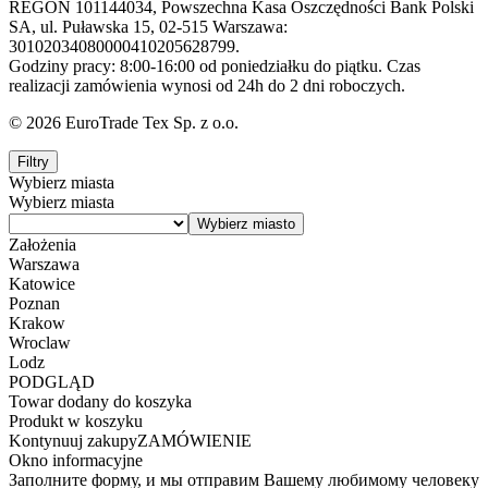
REGON 101144034, Powszechna Kasa Oszczędności Bank Polski
SA, ul. Puławska 15, 02-515 Warszawa:
30102034080000410205628799.
Godziny pracy: 8:00-16:00 od poniedziałku do piątku. Czas
realizacji zamówienia wynosi od 24h do 2 dni roboczych.
© 2026 EuroTrade Tex Sp. z o.o.
Filtry
Wybierz miasta
Wybierz miasta
Założenia
Warszawa
Katowice
Poznan
Krakow
Wroclaw
Lodz
PODGLĄD
Towar dodany do koszyka
Produkt w koszyku
Kontynuuj zakupy
ZAMÓWIENIE
Okno informacyjne
Заполните форму, и мы отправим Вашему любимому человеку