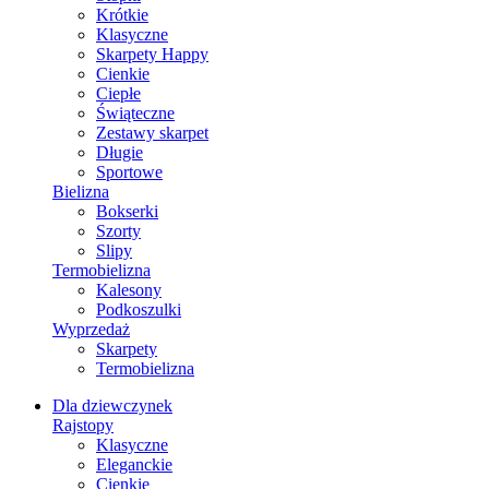
Krótkie
Klasyczne
Skarpety Happy
Cienkie
Ciepłe
Świąteczne
Zestawy skarpet
Długie
Sportowe
Bielizna
Bokserki
Szorty
Slipy
Termobielizna
Kalesony
Podkoszulki
Wyprzedaż
Skarpety
Termobielizna
Dla dziewczynek
Rajstopy
Klasyczne
Eleganckie
Cienkie