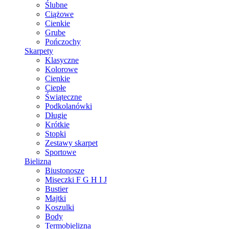
Ślubne
Ciążowe
Cienkie
Grube
Pończochy
Skarpety
Klasyczne
Kolorowe
Cienkie
Ciepłe
Świąteczne
Podkolanówki
Długie
Krótkie
Stopki
Zestawy skarpet
Sportowe
Bielizna
Biustonosze
Miseczki F G H I J
Bustier
Majtki
Koszulki
Body
Termobielizna