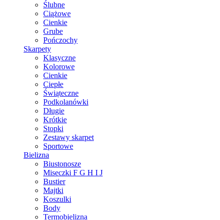
Ślubne
Ciążowe
Cienkie
Grube
Pończochy
Skarpety
Klasyczne
Kolorowe
Cienkie
Ciepłe
Świąteczne
Podkolanówki
Długie
Krótkie
Stopki
Zestawy skarpet
Sportowe
Bielizna
Biustonosze
Miseczki F G H I J
Bustier
Majtki
Koszulki
Body
Termobielizna