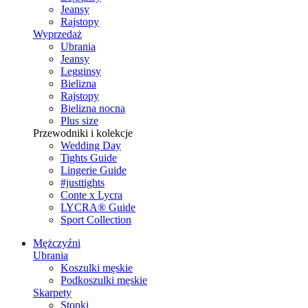
Jeansy
Rajstopy
Wyprzedaż
Ubrania
Jeansy
Legginsy
Bielizna
Rajstopy
Bielizna nocna
Plus size
Przewodniki i kolekcje
Wedding Day
Tights Guide
Lingerie Guide
#justtights
Conte x Lycra
LYCRA® Guide
Sport Сollection
Mężczyźni
Ubrania
Koszulki męskie
Podkoszulki męskie
Skarpety
Stopki