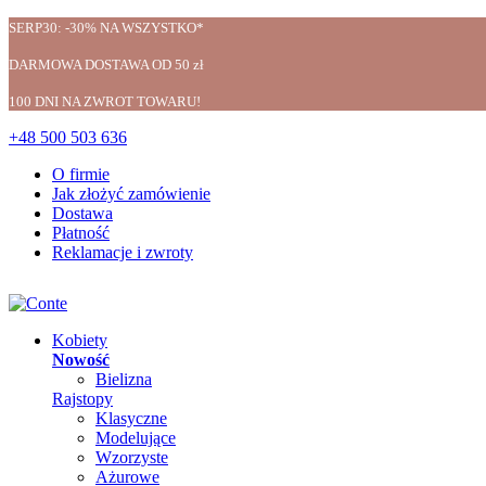
SERP30: -30% NA WSZYSTKO*
DARMOWA DOSTAWA OD 50 zł
100 DNI NA ZWROT TOWARU!
+48 500 503 636
O firmie
Jak złożyć zamówienie
Dostawa
Płatność
Reklamacje i zwroty
Kobiety
Nowość
Bielizna
Rajstopy
Klasyczne
Modelujące
Wzorzyste
Ażurowe