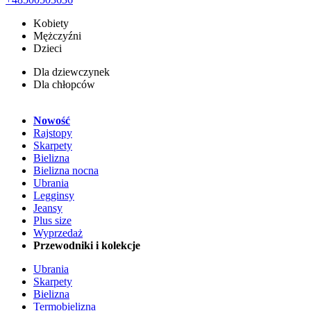
Kobiety
Mężczyźni
Dzieci
Dla dziewczynek
Dla chłopców
Nowość
Rajstopy
Skarpety
Bielizna
Bielizna nocna
Ubrania
Legginsy
Jeansy
Plus size
Wyprzedaż
Przewodniki i kolekcje
Ubrania
Skarpety
Bielizna
Termobielizna