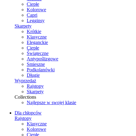
Ciepłe
Kolorowe
Capri
Legginsy
Skarpety
Krótkie
Klasyczne
Eleganckie
Ciepłe
Świąteczne
Antypoślizgowe
Smieszne
Podkolanówki
Długie
Wyprzedaż
Rajstopy
Skarpety
Collections
Najlepsze w swojej klasie
Dla chłopców
Rajstopy
Klasyczne
Kolorowe
Ciepłe