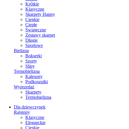
Krótkie
Klasyczne
Skarpety Happy
Cienkie
Ciepłe
Świąteczne
Zestawy skarpet
Długie
Sportowe
Bielizna
Bokserki
Szorty
Slipy
Termobielizna
Kalesony
Podkoszulki
Wyprzedaż
Skarpety
Termobielizna
Dla dziewczynek
Rajstopy
Klasyczne
Eleganckie
Cienkie