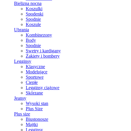
Bielizna nocna
Koszulki
Spodenki
Spodnie
Koszule
Ubrania
Kombinezony
Body
Spodnie
Swetry i kardigany
Żakiety i bombery
Legginsy
Klasyczne
Modelujące
Sportowe
Ciepłe
Legginsy ciążowe
Skórzane
Jeansy
Wysoki stan
Plus Size
Plus size
Biustonosze
Majtki
Legginsy