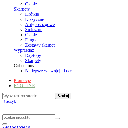
Ciepłe
Skarpety
Krótkie
Klasyczne
Antypoślizgowe
Smieszne
Ciepłe
Długie
Zestawy skarpet
Wyprzedaż
Rajstopy
Skarpety
Collections
Najlepsze w swojej klasie
Promocje
ECO LINE
Koszyk
+48500503636