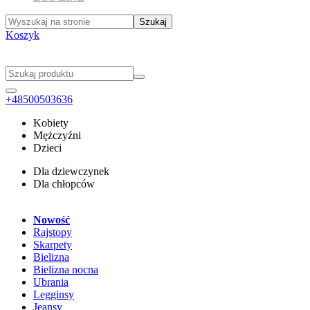
Koszyk
+48500503636
Kobiety
Mężczyźni
Dzieci
Dla dziewczynek
Dla chłopców
Nowość
Rajstopy
Skarpety
Bielizna
Bielizna nocna
Ubrania
Legginsy
Jeansy