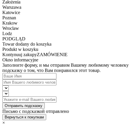
Założenia
Warszawa
Katowice
Poznan
Krakow
Wroclaw
Lodz
PODGLĄD
Towar dodany do koszyka
Produkt w koszyku
Kontynuuj zakupy
ZAMÓWIENIE
Okno informacyjne
Заполните форму, и мы отправим Вашему любимому человеку
подсказку о том, что Вам понравился этот товар.
Отправить подсказку
Письмо с подсказкой отправлено
Вернуться к покупкам
×