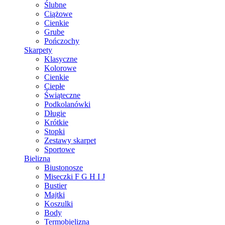
Ślubne
Ciążowe
Cienkie
Grube
Pończochy
Skarpety
Klasyczne
Kolorowe
Cienkie
Ciepłe
Świąteczne
Podkolanówki
Długie
Krótkie
Stopki
Zestawy skarpet
Sportowe
Bielizna
Biustonosze
Miseczki F G H I J
Bustier
Majtki
Koszulki
Body
Termobielizna