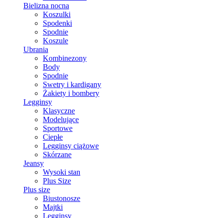
Bielizna nocna
Koszulki
Spodenki
Spodnie
Koszule
Ubrania
Kombinezony
Body
Spodnie
Swetry i kardigany
Żakiety i bombery
Legginsy
Klasyczne
Modelujące
Sportowe
Ciepłe
Legginsy ciążowe
Skórzane
Jeansy
Wysoki stan
Plus Size
Plus size
Biustonosze
Majtki
Legginsy