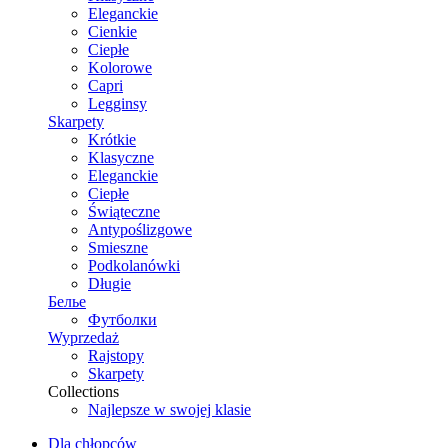
Eleganckie
Cienkie
Ciepłe
Kolorowe
Capri
Legginsy
Skarpety
Krótkie
Klasyczne
Eleganckie
Ciepłe
Świąteczne
Antypoślizgowe
Smieszne
Podkolanówki
Długie
Белье
Футболки
Wyprzedaż
Rajstopy
Skarpety
Collections
Najlepsze w swojej klasie
Dla chłopców