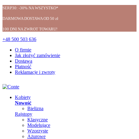
SERP30: -30% NA WSZYSTKO*
DARMOWA DOSTAWA OD 50 zł
100 DNI NA ZWROT TOWARU!
+48 500 503 636
O firmie
Jak złożyć zamówienie
Dostawa
Płatność
Reklamacje i zwroty
Kobiety
Nowość
Bielizna
Rajstopy
Klasyczne
Modelujące
Wzorzyste
Ażurowe