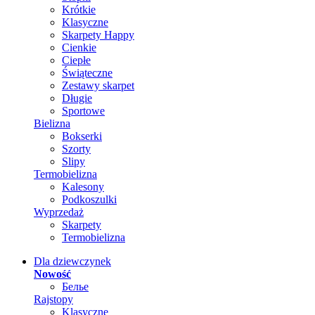
Krótkie
Klasyczne
Skarpety Happy
Cienkie
Ciepłe
Świąteczne
Zestawy skarpet
Długie
Sportowe
Bielizna
Bokserki
Szorty
Slipy
Termobielizna
Kalesony
Podkoszulki
Wyprzedaż
Skarpety
Termobielizna
Dla dziewczynek
Nowość
Белье
Rajstopy
Klasyczne