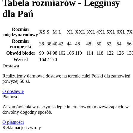
Tabela rozmiarów - Legginsy
dla Pań
Rozmiar
ХS
S
M
L
XL
XXL
3XL
4XL
5XL
6XL
7X
międzynarodowy
Rozmiar
36
38
40
42
44
46
48
50
52
54
56
europejski
Obwód bioder
90
94
98
102
106
110
114
118
122
126
13
Wzrost
164 / 170
Dostawa
Realizujemy darmową dostawę na terenie całej Polski dla zamówień
powyżej 50 zł.
O dostawie
Płatność
Za zamówienia w naszym sklepie internetowym możesz zapłacić w
dowolny dogodny sposób.
O płatności
Reklamacje i zwroty