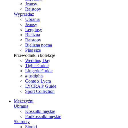
Jeansy
Rajstopy
Wyprzedaż
Ubrania
Jeansy
Legginsy
Bielizna
Rajstopy
Bielizna nocna
Plus size
Przewodniki i kolekcje
Wedding Day
Tights Guide
Lingerie Guide
#justtights
Conte x Lycra
LYCRA® Guide
Sport Сollection
Mężczyźni
Ubrania
Koszulki męskie
Podkoszulki męskie
Skarpety
Stopki