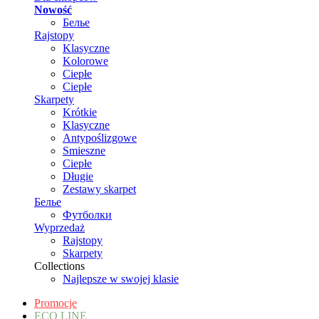
Nowość
Белье
Rajstopy
Klasyczne
Kolorowe
Ciepłe
Ciepłe
Skarpety
Krótkie
Klasyczne
Antypoślizgowe
Smieszne
Ciepłe
Długie
Zestawy skarpet
Белье
Футболки
Wyprzedaż
Rajstopy
Skarpety
Collections
Najlepsze w swojej klasie
Promocje
ECO LINE