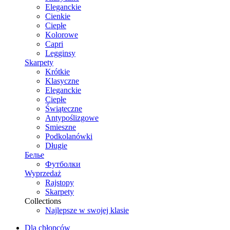
Eleganckie
Cienkie
Ciepłe
Kolorowe
Capri
Legginsy
Skarpety
Krótkie
Klasyczne
Eleganckie
Ciepłe
Świąteczne
Antypoślizgowe
Smieszne
Podkolanówki
Długie
Белье
Футболки
Wyprzedaż
Rajstopy
Skarpety
Collections
Najlepsze w swojej klasie
Dla chłopców