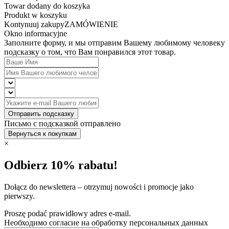
Towar dodany do koszyka
Produkt w koszyku
Kontynuuj zakupy
ZAMÓWIENIE
Okno informacyjne
Заполните форму, и мы отправим Вашему любимому человеку
подсказку о том, что Вам понравился этот товар.
Отправить подсказку
Письмо с подсказкой отправлено
Вернуться к покупкам
×
Odbierz 10% rabatu!
Dołącz do newslettera – otrzymuj nowości i promocje jako
pierwszy.
Proszę podać prawidłowy adres e-mail.
Необходимо согласие на обработку персональных данных