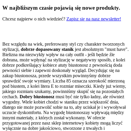
W najbliższym czasie pojawią się nowe produkty.
Chcesz najpierw o nich wiedzieć?
Zapisz się na nasz newsletter!
Bez względu na wiek, preferowany styl czy charakter tworzonych
stylizacji,
dobrze dopasowany stanik
jest absolutnym "must have".
Bielizna ma niezwykły wpływ na cały outfit - jeśli będzie źle
dobrana, może wpłynąć na stylizację w negatywny sposób, z kolei
dobrze podkreślający kobiece atuty biustonosz z pewnością doda
pewności siebie i zapewni doskonały wygląd. Decydując się na
zakup biustonosza, przede wszystkim powinnyśmy dobrze
sprawdzić swoje wymiary. Liczba 85 oznacza szerokość mierzoną
pod biustem, z kolei litera E to rozmiar miseczki. Kiedy już wiemy,
jakiego rozmiaru szukamy, powinniśmy skupić się na pozostałych
cechach.
Dobry biustonosz
musi być nie tylko ładny, ale również
wygodny. Wiele kobiet chodzi w staniku przez większość dnia,
dlatego nie może pozwolić sobie na to, aby uciskał je i wywoływał
uczucie dyskomfortu. Na wygodę biustonoszay wpływają między
innymi materiały, z których został wykonany. W ofercie
przygotowanej przez nasz sklep internetowy kobiety mogą liczyć
wyłącznie na dobre jakościowo, stworzone z trwałych i