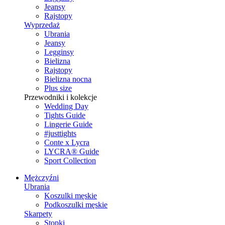
Jeansy
Rajstopy
Wyprzedaż
Ubrania
Jeansy
Legginsy
Bielizna
Rajstopy
Bielizna nocna
Plus size
Przewodniki i kolekcje
Wedding Day
Tights Guide
Lingerie Guide
#justtights
Conte x Lycra
LYCRA® Guide
Sport Сollection
Mężczyźni
Ubrania
Koszulki męskie
Podkoszulki męskie
Skarpety
Stopki