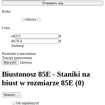
Отправить код
Kolor
różowy
Cena
od
zł
do
zł
Zastosuj
Наличие в магазинах
Towary przecenione
Wyczyść
Zastosuj
Biustonosz 85E - Staniki na
biust w rozmiarze 85E (0)
Nowości
Od najtańszych