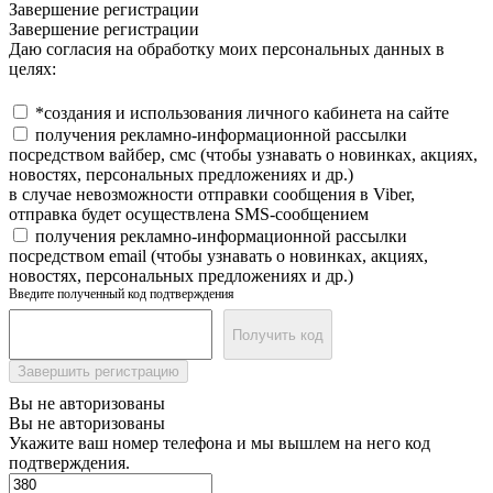
Завершение регистрации
Завершение регистрации
Даю согласия на обработку моих персональных данных в
целях:
*создания и использования личного кабинета на сайте
получения рекламно-информационной рассылки
посредством вайбер, смс (чтобы узнавать о новинках, акциях,
новостях, персональных предложениях и др.)
в случае невозможности отправки сообщения в Viber,
отправка будет осуществлена SMS-сообщением
получения рекламно-информационной рассылки
посредством email (чтобы узнавать о новинках, акциях,
новостях, персональных предложениях и др.)
Введите полученный код подтверждения
Получить код
Завершить регистрацию
Вы не авторизованы
Вы не авторизованы
Укажите ваш номер телефона и мы вышлем на него код
подтверждения.