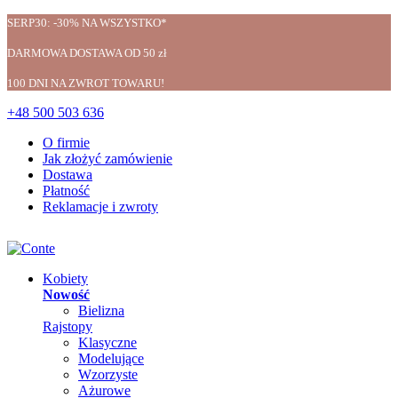
SERP30: -30% NA WSZYSTKO*
DARMOWA DOSTAWA OD 50 zł
100 DNI NA ZWROT TOWARU!
+48 500 503 636
O firmie
Jak złożyć zamówienie
Dostawa
Płatność
Reklamacje i zwroty
Kobiety
Nowość
Bielizna
Rajstopy
Klasyczne
Modelujące
Wzorzyste
Ażurowe