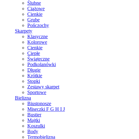
Ślubne
Ciążowe
Cienkie
Grube
Pończochy
Skarpety
Klasyczne
Kolorowe
Cienkie
Ciepłe
Świąteczne
Podkolanówki
Długie
Krótkie
Stopki
Zestawy skarpet
Sportowe
Bielizna
Biustonosze
Miseczki F G H I J
Bustier
Majtki
Koszulki
Body
Termobielizna