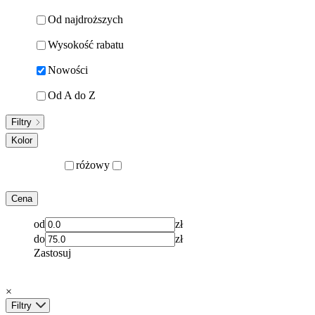
Od najdroższych
Wysokość rabatu
Nowości
Od A do Z
Filtry
Kolor
różowy
Cena
od
zł
do
zł
Zastosuj
×
Filtry