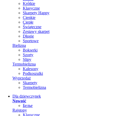
Krótkie
Klasyczne
Skarpety Happy
Cienkie
Ciepłe
Świąteczne
Zestawy skarpet
Długie
Sportowe
Bielizna
Bokserki
Szorty
Slipy
Termobielizna
Kalesony
Podkoszulki
Wyprzedaż
Skarpety
Termobielizna
Dla dziewczynek
Nowość
Белье
Rajstopy
Klasyczne