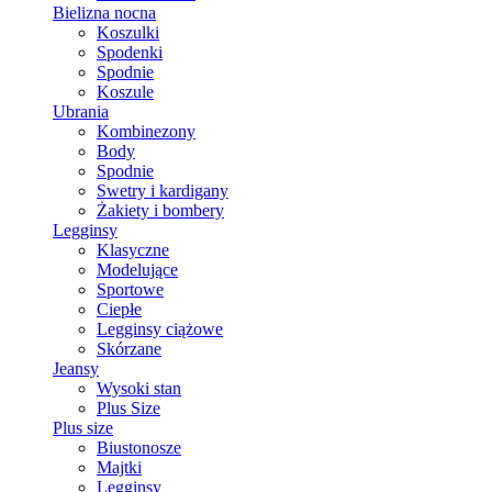
Bielizna nocna
Koszulki
Spodenki
Spodnie
Koszule
Ubrania
Kombinezony
Body
Spodnie
Swetry i kardigany
Żakiety i bombery
Legginsy
Klasyczne
Modelujące
Sportowe
Ciepłe
Legginsy ciążowe
Skórzane
Jeansy
Wysoki stan
Plus Size
Plus size
Biustonosze
Majtki
Legginsy