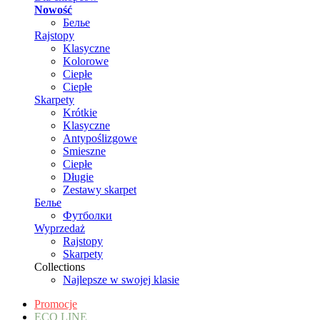
Nowość
Белье
Rajstopy
Klasyczne
Kolorowe
Ciepłe
Ciepłe
Skarpety
Krótkie
Klasyczne
Antypoślizgowe
Smieszne
Ciepłe
Długie
Zestawy skarpet
Белье
Футболки
Wyprzedaż
Rajstopy
Skarpety
Collections
Najlepsze w swojej klasie
Promocje
ECO LINE