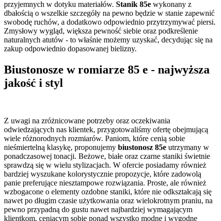
przyjemnych w dotyku materiałów.
Stanik 85e
wykonany z
dbałością o wszelkie szczegóły na pewno będzie w stanie zapewnić
swobodę ruchów, a dodatkowo odpowiednio przytrzymywać piersi.
Zmysłowy wygląd, większa pewność siebie oraz podkreślenie
naturalnych atutów - to właśnie możemy uzyskać, decydując się na
zakup odpowiednio dopasowanej bielizny.
Biustonosze w romiarze 85 e - najwyższa
jakość i styl
Z uwagi na zróżnicowane potrzeby oraz oczekiwania
odwiedzających nas klientek, przygotowaliśmy ofertę obejmującą
wiele różnorodnych rozmiarów. Paniom, które cenią sobie
nieśmiertelną klasykę, proponujemy
biustonosz 85e
utrzymany w
ponadczasowej tonacji. Beżowe, białe oraz czarne staniki świetnie
sprawdzą się w wielu stylizacjach. W ofercie posiadamy również
bardziej wyszukane kolorystycznie propozycje, które zadowolą
panie preferujące niesztampowe rozwiązania. Proste, ale również
wzbogacone o elementy ozdobne staniki, które nie odkształcają się
nawet po długim czasie użytkowania oraz wielokrotnym praniu, na
pewno przypadną do gustu nawet najbardziej wymagającym
klientkom, ceniącym sobie ponad wszystko modne i wygodne