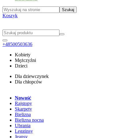
Koszyk
+48500503636
Kobiety
Mężczyźni
Dzieci
Dla dziewczynek
Dla chłopców
Nowość
Rajstopy
Skarpety
Bielizna
Bielizna nocna
Ubrania
Legginsy
Jeansy