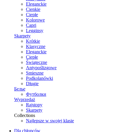
Eleganckie
Cienkie
Ciepłe
Kolorowe
Capri
Legginsy
Skarpety
Krótkie
Klasyczne
Eleganckie
Ciepłe
Świąteczne
Antypoślizgowe
Smieszne
Podkolanówki
Długie
Белье
Футболки
Wyprzedaż
Rajstopy
Skarpety
Collections
Najlepsze w swojej klasie
Dla chłopców