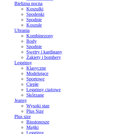
Bielizna nocna
Koszulki
Spodenki
Spodnie
Koszule
Ubrania
Kombinezony
Body
Spodnie
Swetry i kardigany
Żakiety i bombery
Legginsy
Klasyczne
Modelujące
Sportowe
Ciepłe
Legginsy ciążowe
Skórzane
Jeansy
Wysoki stan
Plus Size
Plus size
Biustonosze
Majtki
Legginsy