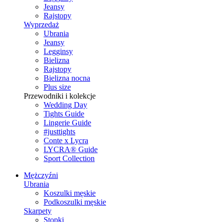
Jeansy
Rajstopy
Wyprzedaż
Ubrania
Jeansy
Legginsy
Bielizna
Rajstopy
Bielizna nocna
Plus size
Przewodniki i kolekcje
Wedding Day
Tights Guide
Lingerie Guide
#justtights
Conte x Lycra
LYCRA® Guide
Sport Сollection
Mężczyźni
Ubrania
Koszulki męskie
Podkoszulki męskie
Skarpety
Stopki