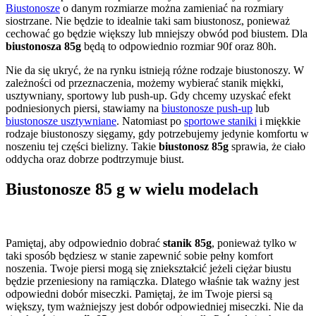
Biustonosze
o danym rozmiarze można zamieniać na rozmiary
siostrzane. Nie będzie to idealnie taki sam biustonosz, ponieważ
cechować go będzie większy lub mniejszy obwód pod biustem. Dla
biustonosza 85g
będą to odpowiednio rozmiar 90f oraz 80h.
Nie da się ukryć, że na rynku istnieją różne rodzaje biustonoszy. W
zależności od przeznaczenia, możemy wybierać stanik miękki,
usztywniany, sportowy lub push-up. Gdy chcemy uzyskać efekt
podniesionych piersi, stawiamy na
biustonosze push-up
lub
biustonosze usztywniane
. Natomiast po
sportowe staniki
i miękkie
rodzaje biustonoszy sięgamy, gdy potrzebujemy jedynie komfortu w
noszeniu tej części bielizny. Takie
biustonosz 85g
sprawia, że ciało
oddycha oraz dobrze podtrzymuje biust.
Biustonosze 85 g w wielu modelach
Pamiętaj, aby odpowiednio dobrać
stanik 85g
, ponieważ tylko w
taki sposób będziesz w stanie zapewnić sobie pełny komfort
noszenia. Twoje piersi mogą się zniekształcić jeżeli ciężar biustu
będzie przeniesiony na ramiączka. Dlatego właśnie tak ważny jest
odpowiedni dobór miseczki. Pamiętaj, że im Twoje piersi są
większy, tym ważniejszy jest dobór odpowiedniej miseczki. Nie da