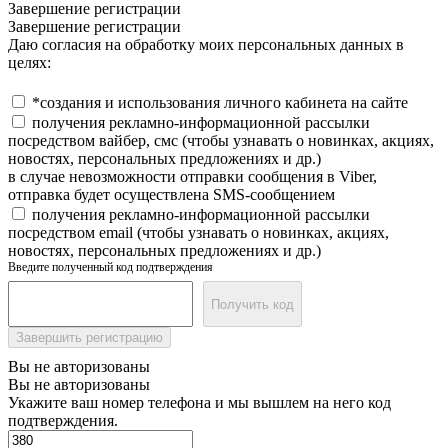
Завершение регистрации
Завершение регистрации
Даю согласия на обработку моих персональных данных в
целях:
*создания и использования личного кабинета на сайте
получения рекламно-информационной рассылки
посредством вайбер, смс (чтобы узнавать о новинках, акциях,
новостях, персональных предложениях и др.)
в случае невозможности отправки сообщения в Viber,
отправка будет осуществлена SMS-сообщением
получения рекламно-информационной рассылки
посредством email (чтобы узнавать о новинках, акциях,
новостях, персональных предложениях и др.)
Введите полученный код подтверждения
Получить код
Завершить регистрацию
Вы не авторизованы
Вы не авторизованы
Укажите ваш номер телефона и мы вышлем на него код
подтверждения.