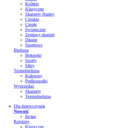
Krótkie
Klasyczne
Skarpety Happy
Cienkie
Ciepłe
Świąteczne
Zestawy skarpet
Długie
Sportowe
Bielizna
Bokserki
Szorty
Slipy
Termobielizna
Kalesony
Podkoszulki
Wyprzedaż
Skarpety
Termobielizna
Dla dziewczynek
Nowość
Белье
Rajstopy
Klasyczne