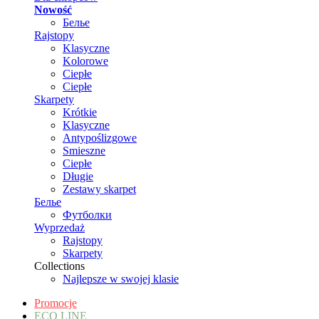
Nowość
Белье
Rajstopy
Klasyczne
Kolorowe
Ciepłe
Ciepłe
Skarpety
Krótkie
Klasyczne
Antypoślizgowe
Smieszne
Ciepłe
Długie
Zestawy skarpet
Белье
Футболки
Wyprzedaż
Rajstopy
Skarpety
Collections
Najlepsze w swojej klasie
Promocje
ECO LINE