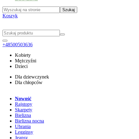
Koszyk
+48500503636
Kobiety
Mężczyźni
Dzieci
Dla dziewczynek
Dla chłopców
Nowość
Rajstopy
Skarpety
Bielizna
Bielizna nocna
Ubrania
Legginsy
Jeansy