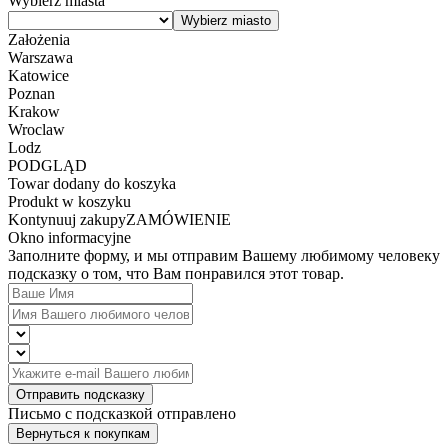
Wybierz miasta
Założenia
Warszawa
Katowice
Poznan
Krakow
Wroclaw
Lodz
PODGLĄD
Towar dodany do koszyka
Produkt w koszyku
Kontynuuj zakupy
ZAMÓWIENIE
Okno informacyjne
Заполните форму, и мы отправим Вашему любимому человеку
подсказку о том, что Вам понравился этот товар.
Отправить подсказку
Письмо с подсказкой отправлено
Вернуться к покупкам