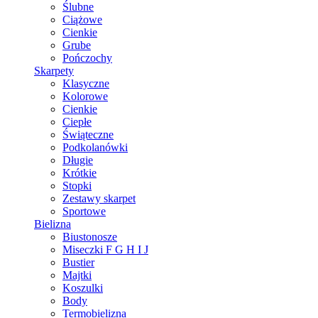
Ślubne
Ciążowe
Cienkie
Grube
Pończochy
Skarpety
Klasyczne
Kolorowe
Cienkie
Ciepłe
Świąteczne
Podkolanówki
Długie
Krótkie
Stopki
Zestawy skarpet
Sportowe
Bielizna
Biustonosze
Miseczki F G H I J
Bustier
Majtki
Koszulki
Body
Termobielizna