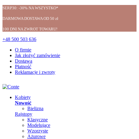
SERP30: -30% NA WSZYSTKO*
DARMOWA DOSTAWA OD 50 zł
100 DNI NA ZWROT TOWARU!
+48 500 503 636
O firmie
Jak złożyć zamówienie
Dostawa
Płatność
Reklamacje i zwroty
Kobiety
Nowość
Bielizna
Rajstopy
Klasyczne
Modelujące
Wzorzyste
Ażurowe