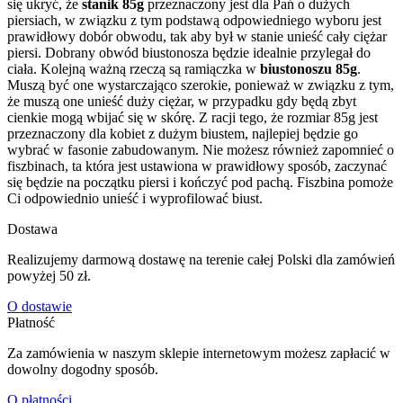
się ukryć, że
stanik 85g
przeznaczony jest dla Pań o dużych
piersiach, w związku z tym podstawą odpowiedniego wyboru jest
prawidłowy dobór obwodu, tak aby był w stanie unieść cały ciężar
piersi. Dobrany obwód biustonosza będzie idealnie przylegał do
ciała. Kolejną ważną rzeczą są ramiączka w
biustonoszu 85g
.
Muszą być one wystarczająco szerokie, ponieważ w związku z tym,
że muszą one unieść duży ciężar, w przypadku gdy będą zbyt
cienkie mogą wbijać się w skórę. Z racji tego, że rozmiar 85g jest
przeznaczony dla kobiet z dużym biustem, najlepiej będzie go
wybrać w fasonie zabudowanym. Nie możesz również zapomnieć o
fiszbinach, ta która jest ustawiona w prawidłowy sposób, zaczynać
się będzie na początku piersi i kończyć pod pachą. Fiszbina pomoże
Ci odpowiednio unieść i wyprofilować biust.
Dostawa
Realizujemy darmową dostawę na terenie całej Polski dla zamówień
powyżej 50 zł.
O dostawie
Płatność
Za zamówienia w naszym sklepie internetowym możesz zapłacić w
dowolny dogodny sposób.
O płatności