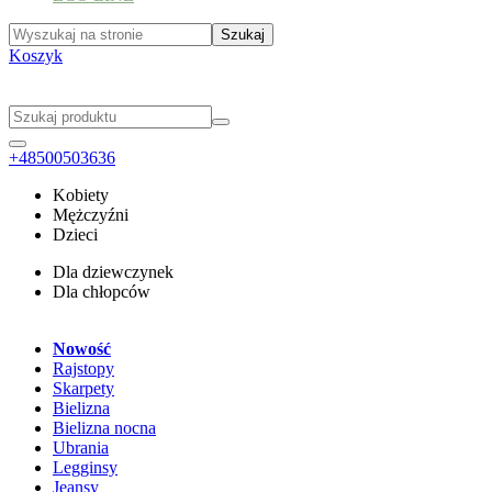
Koszyk
+48500503636
Kobiety
Mężczyźni
Dzieci
Dla dziewczynek
Dla chłopców
Nowość
Rajstopy
Skarpety
Bielizna
Bielizna nocna
Ubrania
Legginsy
Jeansy