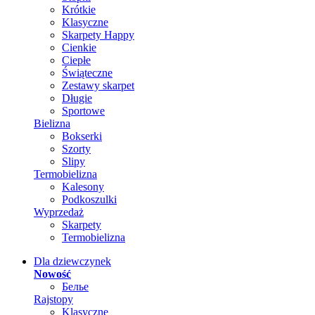
Krótkie
Klasyczne
Skarpety Happy
Cienkie
Ciepłe
Świąteczne
Zestawy skarpet
Długie
Sportowe
Bielizna
Bokserki
Szorty
Slipy
Termobielizna
Kalesony
Podkoszulki
Wyprzedaż
Skarpety
Termobielizna
Dla dziewczynek
Nowość
Белье
Rajstopy
Klasyczne