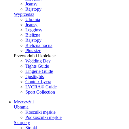
Jeansy
Rajstopy
Wyprzedaż
Ubrania
Jeansy
Legginsy
Bielizna
Rajstopy
Bielizna nocna
Plus size
Przewodniki i kolekcje
Wedding Day
Tights Guide
Lingerie Guide
#justtights
Conte x Lycra
LYCRA® Guide
Sport Сollection
Mężczyźni
Ubrania
Koszulki męskie
Podkoszulki męskie
Skarpety
Stopki