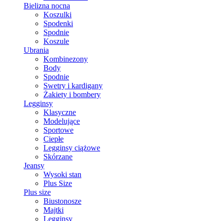
Bielizna nocna
Koszulki
Spodenki
Spodnie
Koszule
Ubrania
Kombinezony
Body
Spodnie
Swetry i kardigany
Żakiety i bombery
Legginsy
Klasyczne
Modelujące
Sportowe
Ciepłe
Legginsy ciążowe
Skórzane
Jeansy
Wysoki stan
Plus Size
Plus size
Biustonosze
Majtki
Legginsy