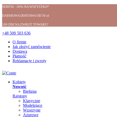
SERP30: -30% NA WSZYSTKO*
DARMOWA DOSTAWA OD 50 zł
100 DNI NA ZWROT TOWARU!
+48 500 503 636
O firmie
Jak złożyć zamówienie
Dostawa
Płatność
Reklamacje i zwroty
Kobiety
Nowość
Bielizna
Rajstopy
Klasyczne
Modelujące
Wzorzyste
Ażurowe