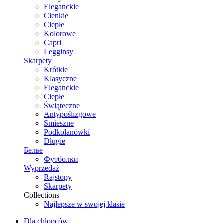
Eleganckie
Cienkie
Ciepłe
Kolorowe
Capri
Legginsy
Skarpety
Krótkie
Klasyczne
Eleganckie
Ciepłe
Świąteczne
Antypoślizgowe
Smieszne
Podkolanówki
Długie
Белье
Футболки
Wyprzedaż
Rajstopy
Skarpety
Collections
Najlepsze w swojej klasie
Dla chłopców