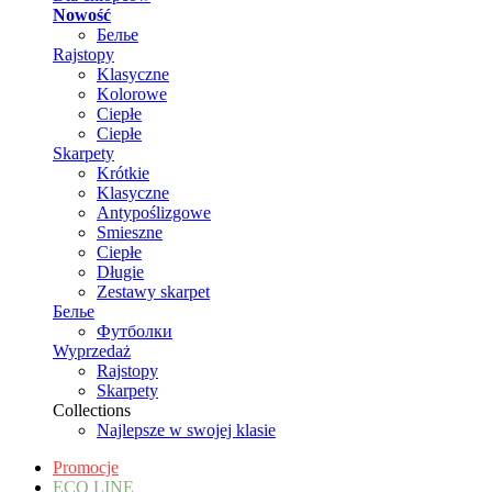
Nowość
Белье
Rajstopy
Klasyczne
Kolorowe
Ciepłe
Ciepłe
Skarpety
Krótkie
Klasyczne
Antypoślizgowe
Smieszne
Ciepłe
Długie
Zestawy skarpet
Белье
Футболки
Wyprzedaż
Rajstopy
Skarpety
Collections
Najlepsze w swojej klasie
Promocje
ECO LINE