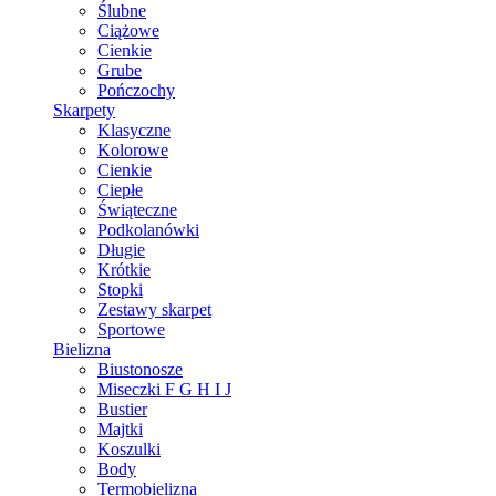
Ślubne
Ciążowe
Cienkie
Grube
Pończochy
Skarpety
Klasyczne
Kolorowe
Cienkie
Ciepłe
Świąteczne
Podkolanówki
Długie
Krótkie
Stopki
Zestawy skarpet
Sportowe
Bielizna
Biustonosze
Miseczki F G H I J
Bustier
Majtki
Koszulki
Body
Termobielizna