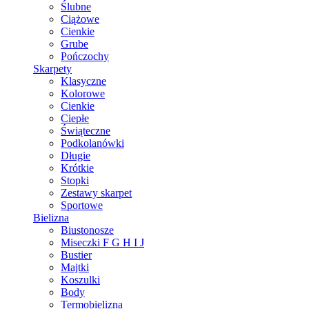
Ślubne
Ciążowe
Cienkie
Grube
Pończochy
Skarpety
Klasyczne
Kolorowe
Cienkie
Ciepłe
Świąteczne
Podkolanówki
Długie
Krótkie
Stopki
Zestawy skarpet
Sportowe
Bielizna
Biustonosze
Miseczki F G H I J
Bustier
Majtki
Koszulki
Body
Termobielizna