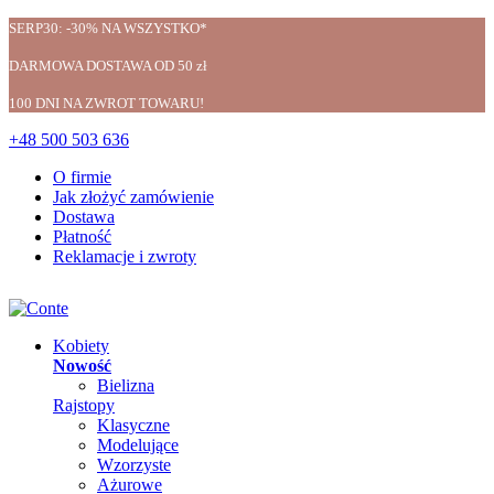
SERP30: -30% NA WSZYSTKO*
DARMOWA DOSTAWA OD 50 zł
100 DNI NA ZWROT TOWARU!
+48 500 503 636
O firmie
Jak złożyć zamówienie
Dostawa
Płatność
Reklamacje i zwroty
Kobiety
Nowość
Bielizna
Rajstopy
Klasyczne
Modelujące
Wzorzyste
Ażurowe