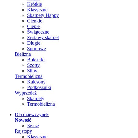
Krótkie
Klasyczne
Skarpety Happy
Cienkie
Ciepłe
Świąteczne
Zestawy skarpet
Długie
Sportowe
Bielizna
Bokserki
Szorty
Slipy
Termobielizna
Kalesony
Podkoszulki
Wyprzedaż
Skarpety
Termobielizna
Dla dziewczynek
Nowość
Белье
Rajstopy
Klasyczne