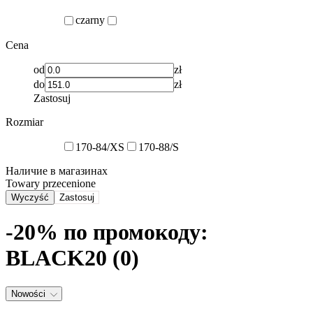
czarny
Cena
od
zł
do
zł
Zastosuj
Rozmiar
170-84/XS
170-88/S
Наличие в магазинах
Towary przecenione
Wyczyść
Zastosuj
-20% по промокоду:
BLACK20 (0)
Nowości