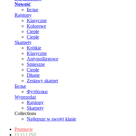
Nowość
Белье
Rajstopy
Klasyczne
Kolorowe
Ciepłe
Ciepłe
Skarpety
Krótkie
Klasyczne
Antypoślizgowe
Smieszne
Ciepłe
Długie
Zestawy skarpet
Белье
Футболки
Wyprzedaż
Rajstopy
Skarpety
Collections
Najlepsze w swojej klasie
Promocje
ECO LINE