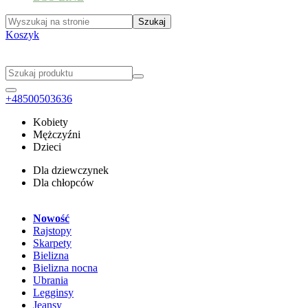
Koszyk
+48500503636
Kobiety
Mężczyźni
Dzieci
Dla dziewczynek
Dla chłopców
Nowość
Rajstopy
Skarpety
Bielizna
Bielizna nocna
Ubrania
Legginsy
Jeansy