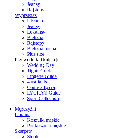
Jeansy
Rajstopy
Wyprzedaż
Ubrania
Jeansy
Legginsy
Bielizna
Rajstopy
Bielizna nocna
Plus size
Przewodniki i kolekcje
Wedding Day
Tights Guide
Lingerie Guide
#justtights
Conte x Lycra
LYCRA® Guide
Sport Сollection
Mężczyźni
Ubrania
Koszulki męskie
Podkoszulki męskie
Skarpety
Stopki