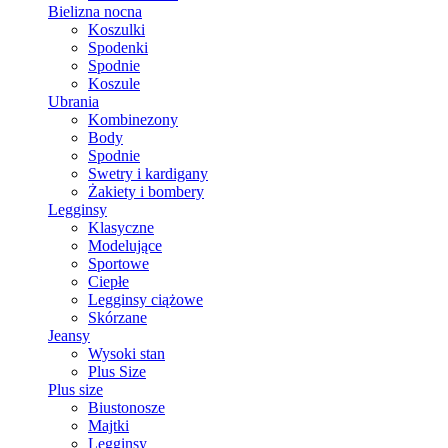
Bielizna nocna
Koszulki
Spodenki
Spodnie
Koszule
Ubrania
Kombinezony
Body
Spodnie
Swetry i kardigany
Żakiety i bombery
Legginsy
Klasyczne
Modelujące
Sportowe
Ciepłe
Legginsy ciążowe
Skórzane
Jeansy
Wysoki stan
Plus Size
Plus size
Biustonosze
Majtki
Legginsy