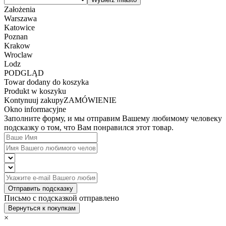
Założenia
Warszawa
Katowice
Poznan
Krakow
Wroclaw
Lodz
PODGLĄD
Towar dodany do koszyka
Produkt w koszyku
Kontynuuj zakupy
ZAMÓWIENIE
Okno informacyjne
Заполните форму, и мы отправим Вашему любимому человеку
подсказку о том, что Вам понравился этот товар.
Отправить подсказку
Письмо с подсказкой отправлено
Вернуться к покупкам
×