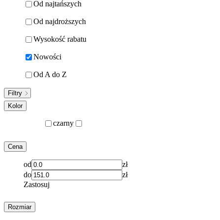
Od najtańszych
Od najdroższych
Wysokość rabatu
Nowości
Od A do Z
Filtry
Kolor
czarny
Cena
od
zł
do
zł
Zastosuj
Rozmiar