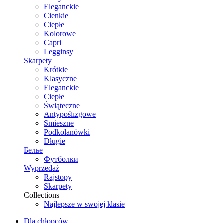
Eleganckie
Cienkie
Ciepłe
Kolorowe
Capri
Legginsy
Skarpety
Krótkie
Klasyczne
Eleganckie
Ciepłe
Świąteczne
Antypoślizgowe
Smieszne
Podkolanówki
Długie
Белье
Футболки
Wyprzedaż
Rajstopy
Skarpety
Collections
Najlepsze w swojej klasie
Dla chłopców