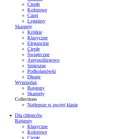
Ciepłe
Kolorowe
Capri
Legginsy
Skarpety
Krótkie
Klasyczne
Eleganckie
Ciepłe
Świąteczne
Antypoślizgowe
Smieszne
Podkolanówki
Długie
Wyprzedaż
Rajstopy
Skarpety
Collections
Najlepsze w swojej klasie
Dla chłopców
Rajstopy
Klasyczne
Kolorowe
Ciepłe