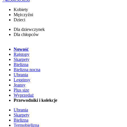
Kobiety
Mężczyźni
Dzieci
Dla dziewczynek
Dla chłopców
Nowość
Rajstopy
Skarpety
Bielizna
Bielizna nocna
Ubrania
Legginsy
Jeansy
Plus size
Wyprzedaż
Przewodniki i kolekcje
Ubrania
Skarpety
Bielizna
Termobielizna