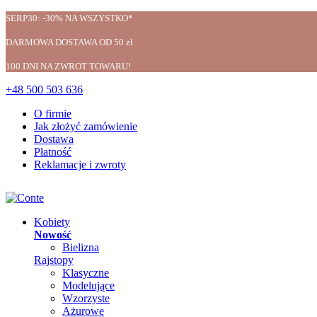
SERP30: -30% NA WSZYSTKO*
DARMOWA DOSTAWA OD 50 zł
100 DNI NA ZWROT TOWARU!
+48 500 503 636
O firmie
Jak złożyć zamówienie
Dostawa
Płatność
Reklamacje i zwroty
Kobiety
Nowość
Bielizna
Rajstopy
Klasyczne
Modelujące
Wzorzyste
Ażurowe