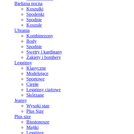
Bielizna nocna
Koszulki
Spodenki
Spodnie
Koszule
Ubrania
Kombinezony
Body
Spodnie
Swetry i kardigany
Żakiety i bombery
Legginsy
Klasyczne
Modelujące
Sportowe
Ciepłe
Legginsy ciążowe
Skórzane
Jeansy
Wysoki stan
Plus Size
Plus size
Biustonosze
Majtki
Legginsy