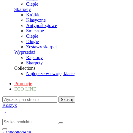
Ciepłe
Skarpety
Krótkie
Klasyczne
Antypoślizgowe
Smieszne
Ciepłe
Długie
Zestawy skarpet
Wyprzedaż
Rajstopy
Skarpety
Collections
Najlepsze w swojej klasie
Promocje
ECO LINE
Koszyk
+48500503636