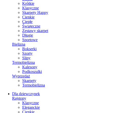
Krótkie
Klasyczne
Skarpety Happy
Cienkie
Ciepłe
Świąteczne
Zestawy skarpet
Długie
Sportowe
Bielizna
Bokserki
Szorty
Slipy
Termobielizna
Kalesony
Podkoszulki
Wyprzedaż
Skarpety
Termobielizna
Dla dziewczynek
Rajstopy
Klasyczne
Eleganckie
Cienkie