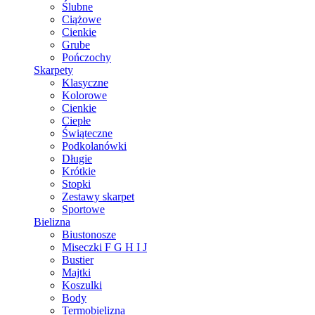
Ślubne
Ciążowe
Cienkie
Grube
Pończochy
Skarpety
Klasyczne
Kolorowe
Cienkie
Ciepłe
Świąteczne
Podkolanówki
Długie
Krótkie
Stopki
Zestawy skarpet
Sportowe
Bielizna
Biustonosze
Miseczki F G H I J
Bustier
Majtki
Koszulki
Body
Termobielizna