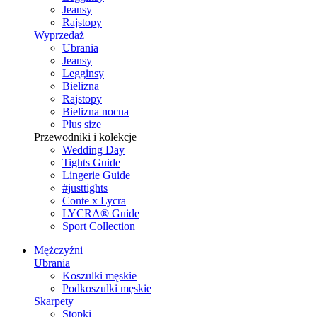
Jeansy
Rajstopy
Wyprzedaż
Ubrania
Jeansy
Legginsy
Bielizna
Rajstopy
Bielizna nocna
Plus size
Przewodniki i kolekcje
Wedding Day
Tights Guide
Lingerie Guide
#justtights
Conte x Lycra
LYCRA® Guide
Sport Сollection
Mężczyźni
Ubrania
Koszulki męskie
Podkoszulki męskie
Skarpety
Stopki