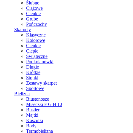
Ślubne
Ciążowe
Cienkie
Grube
Pończochy
Skarpety
Klasyczne
Kolorowe
Cienkie
Ciepłe
Świąteczne
Podkolanówki
Długie
Krótkie
Stopki
Zestawy skarpet
Sportowe
Bielizna
Biustonosze
Miseczki F G H I J
Bustier
Majtki
Koszulki
Body
Termobielizna