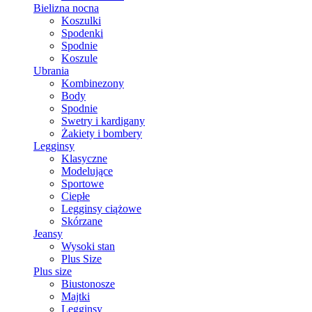
Bielizna nocna
Koszulki
Spodenki
Spodnie
Koszule
Ubrania
Kombinezony
Body
Spodnie
Swetry i kardigany
Żakiety i bombery
Legginsy
Klasyczne
Modelujące
Sportowe
Ciepłe
Legginsy ciążowe
Skórzane
Jeansy
Wysoki stan
Plus Size
Plus size
Biustonosze
Majtki
Legginsy