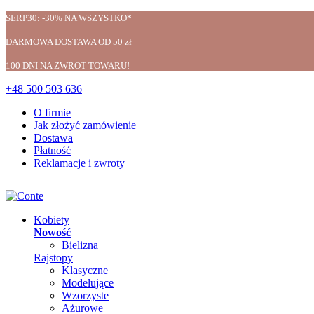
SERP30: -30% NA WSZYSTKO*
DARMOWA DOSTAWA OD 50 zł
100 DNI NA ZWROT TOWARU!
+48 500 503 636
O firmie
Jak złożyć zamówienie
Dostawa
Płatność
Reklamacje i zwroty
Kobiety
Nowość
Bielizna
Rajstopy
Klasyczne
Modelujące
Wzorzyste
Ażurowe