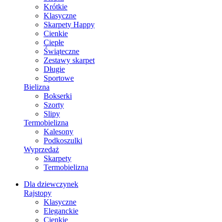
Krótkie
Klasyczne
Skarpety Happy
Cienkie
Ciepłe
Świąteczne
Zestawy skarpet
Długie
Sportowe
Bielizna
Bokserki
Szorty
Slipy
Termobielizna
Kalesony
Podkoszulki
Wyprzedaż
Skarpety
Termobielizna
Dla dziewczynek
Rajstopy
Klasyczne
Eleganckie
Cienkie