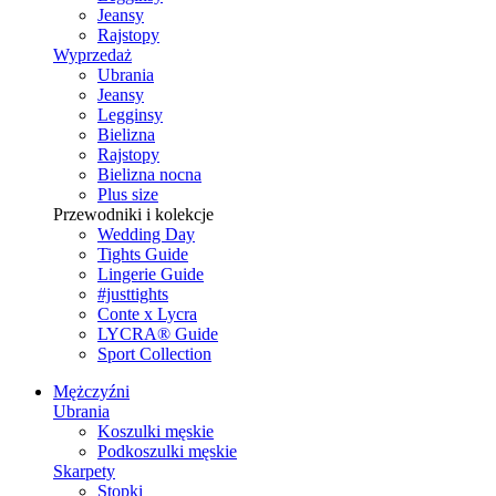
Jeansy
Rajstopy
Wyprzedaż
Ubrania
Jeansy
Legginsy
Bielizna
Rajstopy
Bielizna nocna
Plus size
Przewodniki i kolekcje
Wedding Day
Tights Guide
Lingerie Guide
#justtights
Conte x Lycra
LYCRA® Guide
Sport Сollection
Mężczyźni
Ubrania
Koszulki męskie
Podkoszulki męskie
Skarpety
Stopki