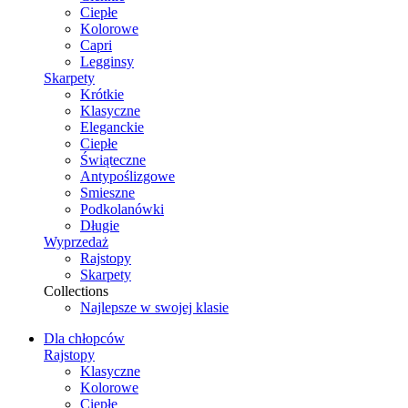
Ciepłe
Kolorowe
Capri
Legginsy
Skarpety
Krótkie
Klasyczne
Eleganckie
Ciepłe
Świąteczne
Antypoślizgowe
Smieszne
Podkolanówki
Długie
Wyprzedaż
Rajstopy
Skarpety
Collections
Najlepsze w swojej klasie
Dla chłopców
Rajstopy
Klasyczne
Kolorowe
Ciepłe