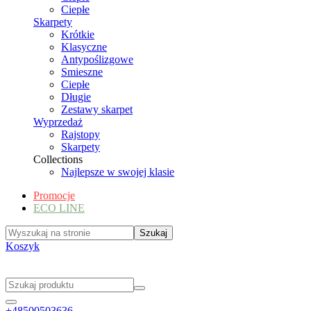
Ciepłe
Skarpety
Krótkie
Klasyczne
Antypoślizgowe
Smieszne
Ciepłe
Długie
Zestawy skarpet
Wyprzedaż
Rajstopy
Skarpety
Collections
Najlepsze w swojej klasie
Promocje
ECO LINE
Koszyk
+48500503636