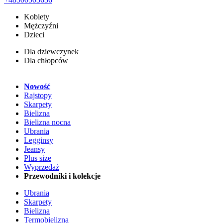
Kobiety
Mężczyźni
Dzieci
Dla dziewczynek
Dla chłopców
Nowość
Rajstopy
Skarpety
Bielizna
Bielizna nocna
Ubrania
Legginsy
Jeansy
Plus size
Wyprzedaż
Przewodniki i kolekcje
Ubrania
Skarpety
Bielizna
Termobielizna