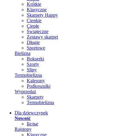
Krótkie
Klasyczne
Skarpety Happy
Cienkie
Ciepłe
Świąteczne
Zestawy skarpet
Długie
Sportowe
Bielizna
Bokserki
Szorty
Slipy
Termobielizna
Kalesony
Podkoszulki
Wyprzedaż
Skarpety
Termobielizna
Dla dziewczynek
Nowość
Белье
Rajstopy
Klasyczne