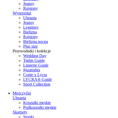
Jeansy
Rajstopy
Wyprzedaż
Ubrania
Jeansy
Legginsy
Bielizna
Rajstopy
Bielizna nocna
Plus size
Przewodniki i kolekcje
Wedding Day
Tights Guide
Lingerie Guide
#justtights
Conte x Lycra
LYCRA® Guide
Sport Сollection
Mężczyźni
Ubrania
Koszulki męskie
Podkoszulki męskie
Skarpety
Stopki