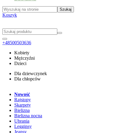
Koszyk
+48500503636
Kobiety
Mężczyźni
Dzieci
Dla dziewczynek
Dla chłopców
Nowość
Rajstopy
Skarpety
Bielizna
Bielizna nocna
Ubrania
Legginsy
Jeansy