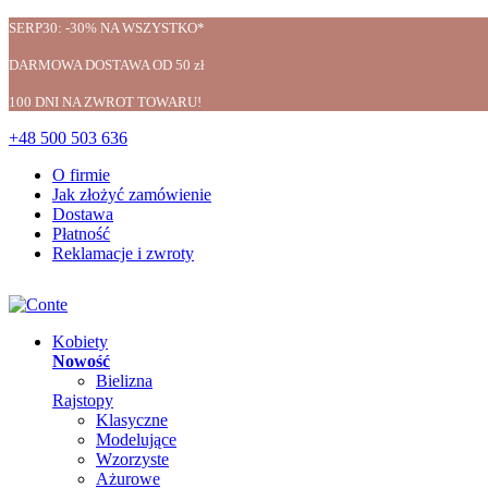
SERP30: -30% NA WSZYSTKO*
DARMOWA DOSTAWA OD 50 zł
100 DNI NA ZWROT TOWARU!
+48 500 503 636
O firmie
Jak złożyć zamówienie
Dostawa
Płatność
Reklamacje i zwroty
Kobiety
Nowość
Bielizna
Rajstopy
Klasyczne
Modelujące
Wzorzyste
Ażurowe