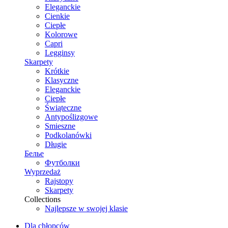
Eleganckie
Cienkie
Ciepłe
Kolorowe
Capri
Legginsy
Skarpety
Krótkie
Klasyczne
Eleganckie
Ciepłe
Świąteczne
Antypoślizgowe
Smieszne
Podkolanówki
Długie
Белье
Футболки
Wyprzedaż
Rajstopy
Skarpety
Collections
Najlepsze w swojej klasie
Dla chłopców