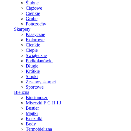
Ślubne
Ciążowe
Cienkie
Grube
Pończochy
Skarpety
Klasyczne
Kolorowe
Cienkie
Ciepłe
Świąteczne
Podkolanówki
Długie
Krótkie
Stopki
Zestawy skarpet
Sportowe
Bielizna
Biustonosze
Miseczki F G H I J
Bustier
Majtki
Koszulki
Body
Termobielizna