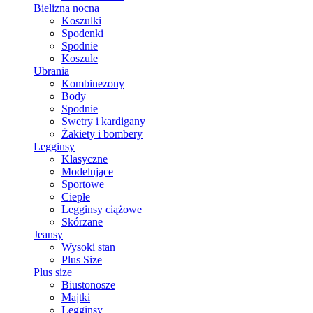
Bielizna nocna
Koszulki
Spodenki
Spodnie
Koszule
Ubrania
Kombinezony
Body
Spodnie
Swetry i kardigany
Żakiety i bombery
Legginsy
Klasyczne
Modelujące
Sportowe
Ciepłe
Legginsy ciążowe
Skórzane
Jeansy
Wysoki stan
Plus Size
Plus size
Biustonosze
Majtki
Legginsy