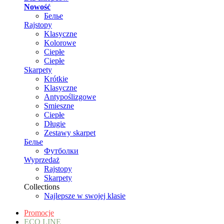
Nowość
Белье
Rajstopy
Klasyczne
Kolorowe
Ciepłe
Ciepłe
Skarpety
Krótkie
Klasyczne
Antypoślizgowe
Smieszne
Ciepłe
Długie
Zestawy skarpet
Белье
Футболки
Wyprzedaż
Rajstopy
Skarpety
Collections
Najlepsze w swojej klasie
Promocje
ECO LINE