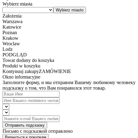
Wybierz miasta
Założenia
Warszawa
Katowice
Poznan
Krakow
Wroclaw
Lodz
PODGLĄD
Towar dodany do koszyka
Produkt w koszyku
Kontynuuj zakupy
ZAMÓWIENIE
Okno informacyjne
Заполните форму, и мы отправим Вашему любимому человеку
подсказку о том, что Вам понравился этот товар.
Отправить подсказку
Письмо с подсказкой отправлено
Вернуться к покупкам