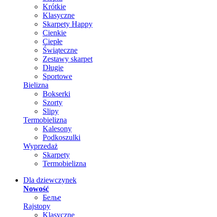
Krótkie
Klasyczne
Skarpety Happy
Cienkie
Ciepłe
Świąteczne
Zestawy skarpet
Długie
Sportowe
Bielizna
Bokserki
Szorty
Slipy
Termobielizna
Kalesony
Podkoszulki
Wyprzedaż
Skarpety
Termobielizna
Dla dziewczynek
Nowość
Белье
Rajstopy
Klasyczne