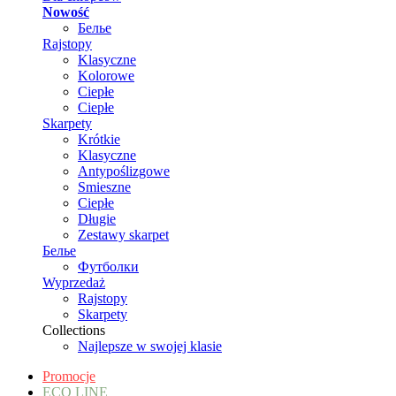
Nowość
Белье
Rajstopy
Klasyczne
Kolorowe
Ciepłe
Ciepłe
Skarpety
Krótkie
Klasyczne
Antypoślizgowe
Smieszne
Ciepłe
Długie
Zestawy skarpet
Белье
Футболки
Wyprzedaż
Rajstopy
Skarpety
Collections
Najlepsze w swojej klasie
Promocje
ECO LINE