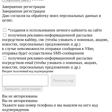
Завершение регистрации
Завершение регистрации
Даю согласия на обработку моих персональных данных в
целях:
*создания и использования личного кабинета на сайте
получения рекламно-информационной рассылки
посредством вайбер, смс (чтобы узнавать о новинках, акциях,
новостях, персональных предложениях и др.)
в случае невозможности отправки сообщения в Viber,
отправка будет осуществлена SMS-сообщением
получения рекламно-информационной рассылки
посредством email (чтобы узнавать о новинках, акциях,
новостях, персональных предложениях и др.)
Введите полученный код подтверждения
Получить код
Завершить регистрацию
Вы не авторизованы
Вы не авторизованы
Укажите ваш номер телефона и мы вышлем на него код
подтверждения.