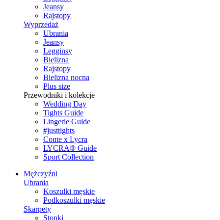
Jeansy
Rajstopy
Wyprzedaż
Ubrania
Jeansy
Legginsy
Bielizna
Rajstopy
Bielizna nocna
Plus size
Przewodniki i kolekcje
Wedding Day
Tights Guide
Lingerie Guide
#justtights
Conte x Lycra
LYCRA® Guide
Sport Сollection
Mężczyźni
Ubrania
Koszulki męskie
Podkoszulki męskie
Skarpety
Stopki