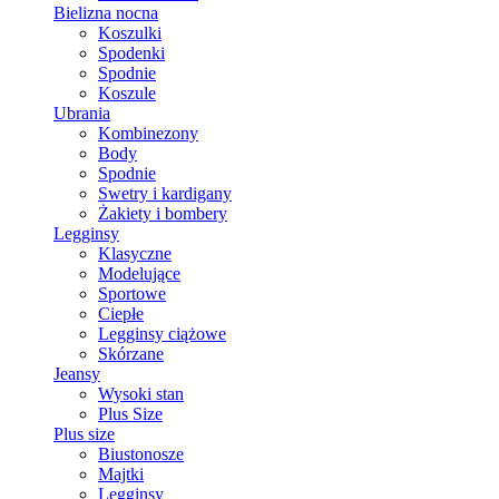
Bielizna nocna
Koszulki
Spodenki
Spodnie
Koszule
Ubrania
Kombinezony
Body
Spodnie
Swetry i kardigany
Żakiety i bombery
Legginsy
Klasyczne
Modelujące
Sportowe
Ciepłe
Legginsy ciążowe
Skórzane
Jeansy
Wysoki stan
Plus Size
Plus size
Biustonosze
Majtki
Legginsy