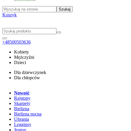
Koszyk
+48500503636
Kobiety
Mężczyźni
Dzieci
Dla dziewczynek
Dla chłopców
Nowość
Rajstopy
Skarpety
Bielizna
Bielizna nocna
Ubrania
Legginsy
Jeansy