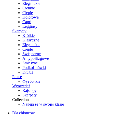
Eleganckie
Cienkie
Ciepłe
Kolorowe
Capri
Legginsy
Skarpety
Krótkie
Klasyczne
Eleganckie
Ciepłe
Świąteczne
Antypoślizgowe
Smieszne
Podkolanówki
Długie
Белье
Футболки
Wyprzedaż
Rajstopy
Skarpety
Collections
Najlepsze w swojej klasie
Dla chłopców