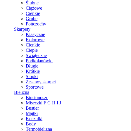
Ślubne
Ciążowe
Cienkie
Grube
Pończochy
Skarpety
Klasyczne
Kolorowe
Cienkie
Ciepłe
Świąteczne
Podkolanówki
Długie
Krótkie
Stopki
Zestawy skarpet
Sportowe
Bielizna
Biustonosze
Miseczki F G H I J
Bustier
Majtki
Koszulki
Body
Termobielizna