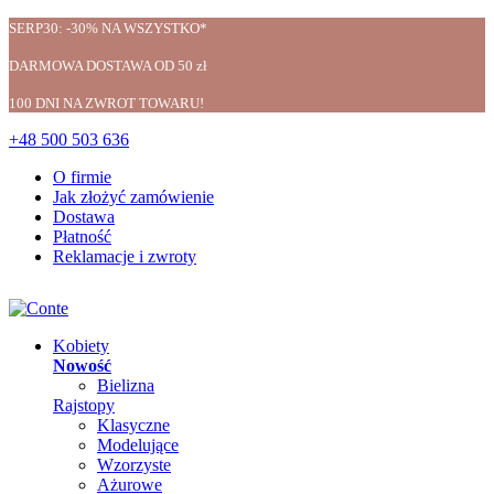
SERP30: -30% NA WSZYSTKO*
DARMOWA DOSTAWA OD 50 zł
100 DNI NA ZWROT TOWARU!
+48 500 503 636
O firmie
Jak złożyć zamówienie
Dostawa
Płatność
Reklamacje i zwroty
Kobiety
Nowość
Bielizna
Rajstopy
Klasyczne
Modelujące
Wzorzyste
Ażurowe