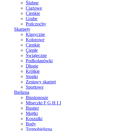
Ślubne
Ciążowe
Cienkie
Grube
Pończochy
Skarpety
Klasyczne
Kolorowe
Cienkie
Ciepłe
Świąteczne
Podkolanówki
Długie
Krótkie
Stopki
Zestawy skarpet
Sportowe
Bielizna
Biustonosze
Miseczki F G H I J
Bustier
Majtki
Koszulki
Body
Termobielizna