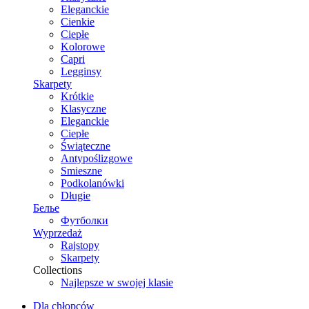
Eleganckie
Cienkie
Ciepłe
Kolorowe
Capri
Legginsy
Skarpety
Krótkie
Klasyczne
Eleganckie
Ciepłe
Świąteczne
Antypoślizgowe
Smieszne
Podkolanówki
Długie
Белье
Футболки
Wyprzedaż
Rajstopy
Skarpety
Collections
Najlepsze w swojej klasie
Dla chłopców