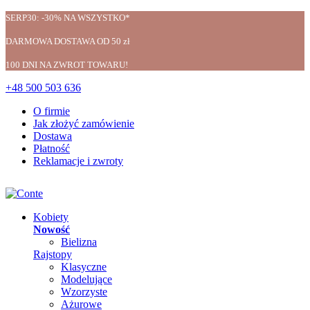
SERP30: -30% NA WSZYSTKO*
DARMOWA DOSTAWA OD 50 zł
100 DNI NA ZWROT TOWARU!
+48 500 503 636
O firmie
Jak złożyć zamówienie
Dostawa
Płatność
Reklamacje i zwroty
Kobiety
Nowość
Bielizna
Rajstopy
Klasyczne
Modelujące
Wzorzyste
Ażurowe