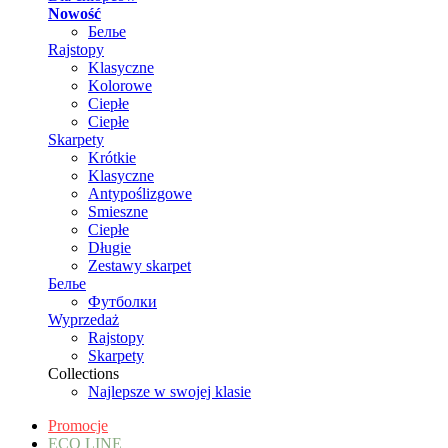
Nowość
Белье
Rajstopy
Klasyczne
Kolorowe
Ciepłe
Ciepłe
Skarpety
Krótkie
Klasyczne
Antypoślizgowe
Smieszne
Ciepłe
Długie
Zestawy skarpet
Белье
Футболки
Wyprzedaż
Rajstopy
Skarpety
Collections
Najlepsze w swojej klasie
Promocje
ECO LINE