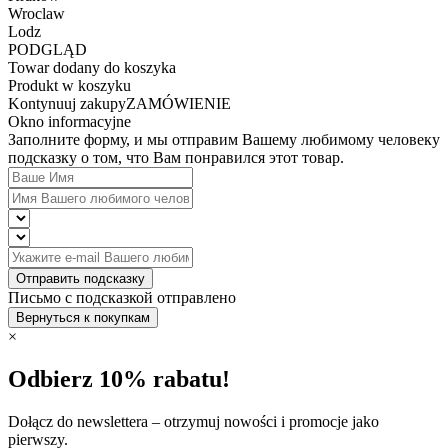
Wroclaw
Lodz
PODGLĄD
Towar dodany do koszyka
Produkt w koszyku
Kontynuuj zakupy
ZAMÓWIENIE
Okno informacyjne
Заполните форму, и мы отправим Вашему любимому человеку
подсказку о том, что Вам понравился этот товар.
Отправить подсказку
Письмо с подсказкой отправлено
Вернуться к покупкам
×
Odbierz 10% rabatu!
Dołącz do newslettera – otrzymuj nowości i promocje jako
pierwszy.