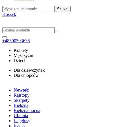
Koszyk
+48500503636
Kobiety
Mężczyźni
Dzieci
Dla dziewczynek
Dla chłopców
Nowość
Rajstopy
Skarpety
Bielizna
Bielizna nocna
Ubrania
Legginsy
Jeansy