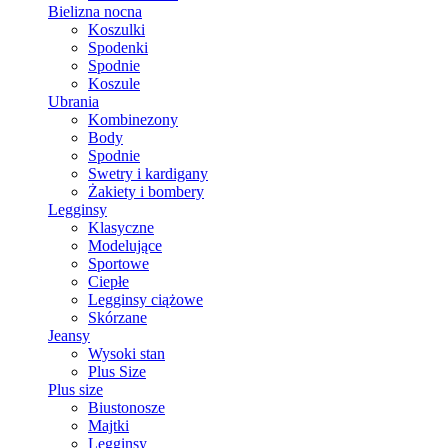
Bielizna nocna
Koszulki
Spodenki
Spodnie
Koszule
Ubrania
Kombinezony
Body
Spodnie
Swetry i kardigany
Żakiety i bombery
Legginsy
Klasyczne
Modelujące
Sportowe
Ciepłe
Legginsy ciążowe
Skórzane
Jeansy
Wysoki stan
Plus Size
Plus size
Biustonosze
Majtki
Legginsy