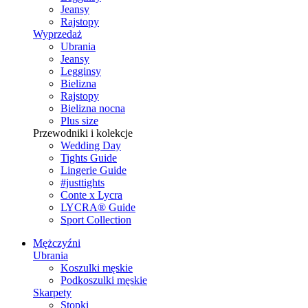
Jeansy
Rajstopy
Wyprzedaż
Ubrania
Jeansy
Legginsy
Bielizna
Rajstopy
Bielizna nocna
Plus size
Przewodniki i kolekcje
Wedding Day
Tights Guide
Lingerie Guide
#justtights
Conte x Lycra
LYCRA® Guide
Sport Сollection
Mężczyźni
Ubrania
Koszulki męskie
Podkoszulki męskie
Skarpety
Stopki