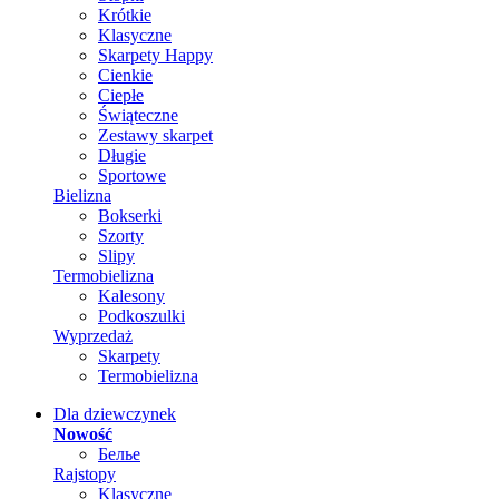
Krótkie
Klasyczne
Skarpety Happy
Cienkie
Ciepłe
Świąteczne
Zestawy skarpet
Długie
Sportowe
Bielizna
Bokserki
Szorty
Slipy
Termobielizna
Kalesony
Podkoszulki
Wyprzedaż
Skarpety
Termobielizna
Dla dziewczynek
Nowość
Белье
Rajstopy
Klasyczne