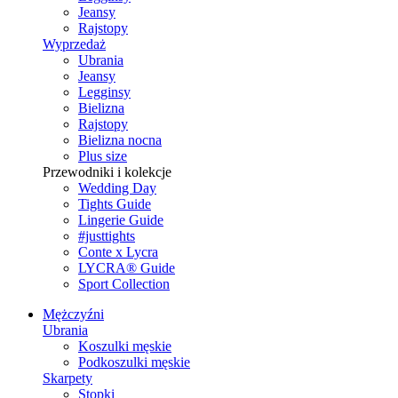
Jeansy
Rajstopy
Wyprzedaż
Ubrania
Jeansy
Legginsy
Bielizna
Rajstopy
Bielizna nocna
Plus size
Przewodniki i kolekcje
Wedding Day
Tights Guide
Lingerie Guide
#justtights
Conte x Lycra
LYCRA® Guide
Sport Сollection
Mężczyźni
Ubrania
Koszulki męskie
Podkoszulki męskie
Skarpety
Stopki