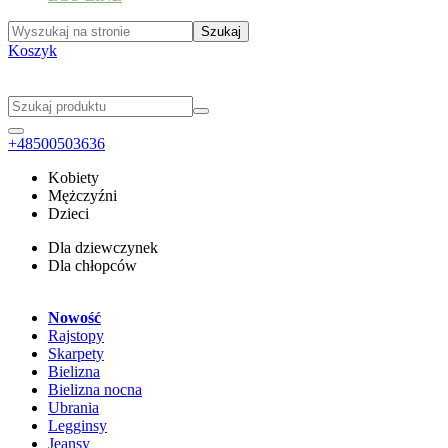
Koszyk
+48500503636
Kobiety
Mężczyźni
Dzieci
Dla dziewczynek
Dla chłopców
Nowość
Rajstopy
Skarpety
Bielizna
Bielizna nocna
Ubrania
Legginsy
Jeansy