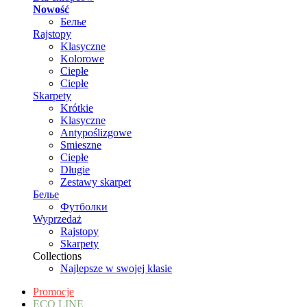
Nowość
Белье
Rajstopy
Klasyczne
Kolorowe
Ciepłe
Ciepłe
Skarpety
Krótkie
Klasyczne
Antypoślizgowe
Smieszne
Ciepłe
Długie
Zestawy skarpet
Белье
Футболки
Wyprzedaż
Rajstopy
Skarpety
Collections
Najlepsze w swojej klasie
Promocje
ECO LINE