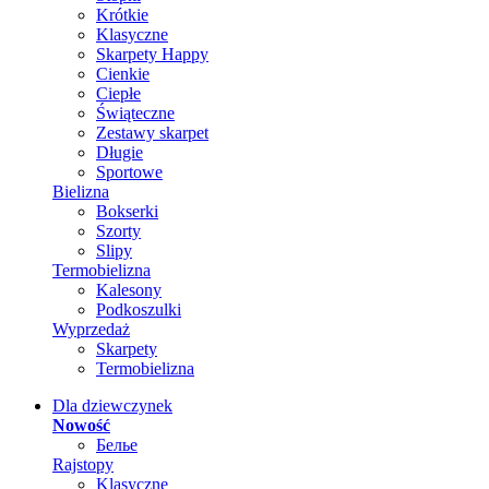
Krótkie
Klasyczne
Skarpety Happy
Cienkie
Ciepłe
Świąteczne
Zestawy skarpet
Długie
Sportowe
Bielizna
Bokserki
Szorty
Slipy
Termobielizna
Kalesony
Podkoszulki
Wyprzedaż
Skarpety
Termobielizna
Dla dziewczynek
Nowość
Белье
Rajstopy
Klasyczne