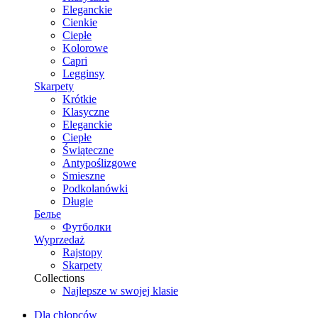
Eleganckie
Cienkie
Ciepłe
Kolorowe
Capri
Legginsy
Skarpety
Krótkie
Klasyczne
Eleganckie
Ciepłe
Świąteczne
Antypoślizgowe
Smieszne
Podkolanówki
Długie
Белье
Футболки
Wyprzedaż
Rajstopy
Skarpety
Collections
Najlepsze w swojej klasie
Dla chłopców