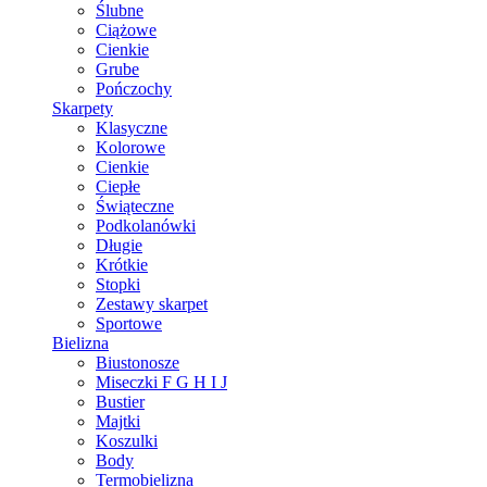
Ślubne
Ciążowe
Cienkie
Grube
Pończochy
Skarpety
Klasyczne
Kolorowe
Cienkie
Ciepłe
Świąteczne
Podkolanówki
Długie
Krótkie
Stopki
Zestawy skarpet
Sportowe
Bielizna
Biustonosze
Miseczki F G H I J
Bustier
Majtki
Koszulki
Body
Termobielizna