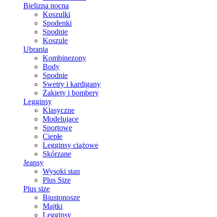
Bielizna nocna
Koszulki
Spodenki
Spodnie
Koszule
Ubrania
Kombinezony
Body
Spodnie
Swetry i kardigany
Żakiety i bombery
Legginsy
Klasyczne
Modelujące
Sportowe
Ciepłe
Legginsy ciążowe
Skórzane
Jeansy
Wysoki stan
Plus Size
Plus size
Biustonosze
Majtki
Legginsy