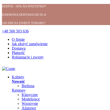
SERP30: -30% NA WSZYSTKO*
DARMOWA DOSTAWA OD 50 zł
100 DNI NA ZWROT TOWARU!
+48 500 503 636
O firmie
Jak złożyć zamówienie
Dostawa
Płatność
Reklamacje i zwroty
Kobiety
Nowość
Bielizna
Rajstopy
Klasyczne
Modelujące
Wzorzyste
Ażurowe