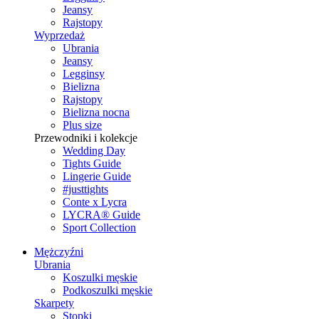
Jeansy
Rajstopy
Wyprzedaż
Ubrania
Jeansy
Legginsy
Bielizna
Rajstopy
Bielizna nocna
Plus size
Przewodniki i kolekcje
Wedding Day
Tights Guide
Lingerie Guide
#justtights
Conte x Lycra
LYCRA® Guide
Sport Сollection
Mężczyźni
Ubrania
Koszulki męskie
Podkoszulki męskie
Skarpety
Stopki