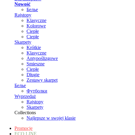
Nowość
Белье
Rajstopy
Klasyczne
Kolorowe
Ciepłe
Ciepłe
Skarpety
Krótkie
Klasyczne
Antypoślizgowe
Smieszne
Ciepłe
Długie
Zestawy skarpet
Белье
Футболки
Wyprzedaż
Rajstopy
Skarpety
Collections
Najlepsze w swojej klasie
Promocje
ECO LINE