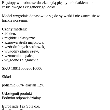
Rajstopy w drobne serduszka będą pięknym dodatkiem do
casualowego i eleganckiego looku.
Model wygodnie dopasowuje się do sylwetki i nie zsuwa się w
trackie noszenia.
Cechy modelu:
• 20 den,
• miękkie i elastyczne,
• ażurowa strefa majtkowa,
• wzór drobnych serduszek,
• wygodny płaski szew,
• wzmocnione palce,
• wygodne i eleganckie.
SKU
1001100020010006
Skład
poliamid 88%; elastan 12%
Udostępnij produkt
Podmiot odpowiedzialny
EuroTrade Tex Sp z o.o.