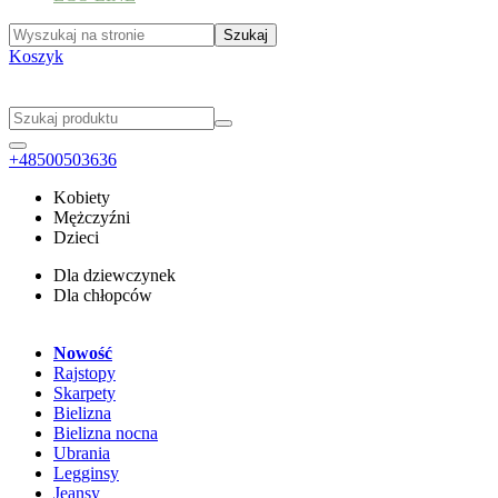
Koszyk
+48500503636
Kobiety
Mężczyźni
Dzieci
Dla dziewczynek
Dla chłopców
Nowość
Rajstopy
Skarpety
Bielizna
Bielizna nocna
Ubrania
Legginsy
Jeansy