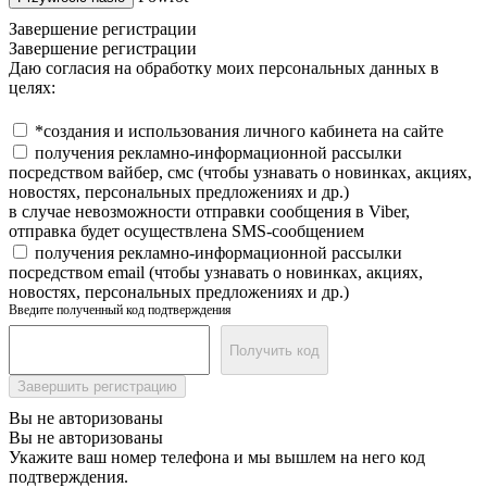
Завершение регистрации
Завершение регистрации
Даю согласия на обработку моих персональных данных в
целях:
*создания и использования личного кабинета на сайте
получения рекламно-информационной рассылки
посредством вайбер, смс (чтобы узнавать о новинках, акциях,
новостях, персональных предложениях и др.)
в случае невозможности отправки сообщения в Viber,
отправка будет осуществлена SMS-сообщением
получения рекламно-информационной рассылки
посредством email (чтобы узнавать о новинках, акциях,
новостях, персональных предложениях и др.)
Введите полученный код подтверждения
Получить код
Завершить регистрацию
Вы не авторизованы
Вы не авторизованы
Укажите ваш номер телефона и мы вышлем на него код
подтверждения.