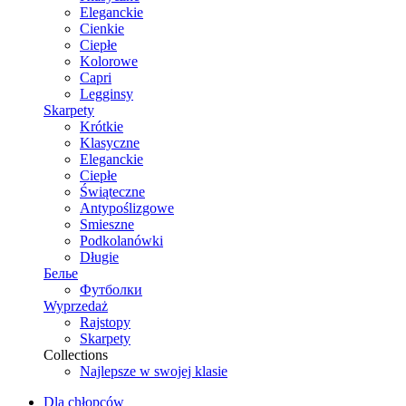
Eleganckie
Cienkie
Ciepłe
Kolorowe
Capri
Legginsy
Skarpety
Krótkie
Klasyczne
Eleganckie
Ciepłe
Świąteczne
Antypoślizgowe
Smieszne
Podkolanówki
Długie
Белье
Футболки
Wyprzedaż
Rajstopy
Skarpety
Collections
Najlepsze w swojej klasie
Dla chłopców