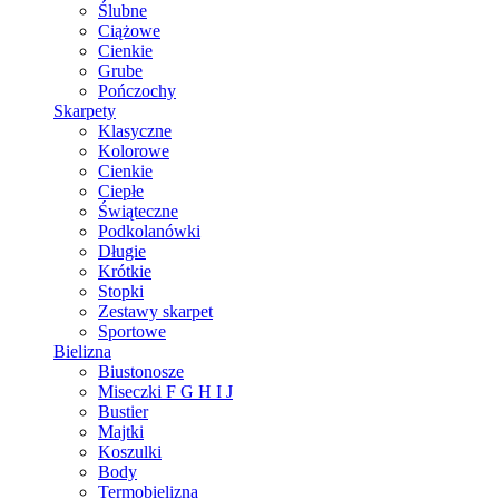
Ślubne
Ciążowe
Cienkie
Grube
Pończochy
Skarpety
Klasyczne
Kolorowe
Cienkie
Ciepłe
Świąteczne
Podkolanówki
Długie
Krótkie
Stopki
Zestawy skarpet
Sportowe
Bielizna
Biustonosze
Miseczki F G H I J
Bustier
Majtki
Koszulki
Body
Termobielizna