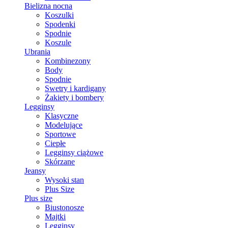
Bielizna nocna
Koszulki
Spodenki
Spodnie
Koszule
Ubrania
Kombinezony
Body
Spodnie
Swetry i kardigany
Żakiety i bombery
Legginsy
Klasyczne
Modelujące
Sportowe
Ciepłe
Legginsy ciążowe
Skórzane
Jeansy
Wysoki stan
Plus Size
Plus size
Biustonosze
Majtki
Legginsy