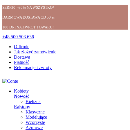
SERP30: -30% NA WSZYSTKO*
DARMOWA DOSTAWA OD 50 zł
100 DNI NA ZWROT TOWARU!
+48 500 503 636
O firmie
Jak złożyć zamówienie
Dostawa
Płatność
Reklamacje i zwroty
Kobiety
Nowość
Bielizna
Rajstopy
Klasyczne
Modelujące
Wzorzyste
Ażurowe