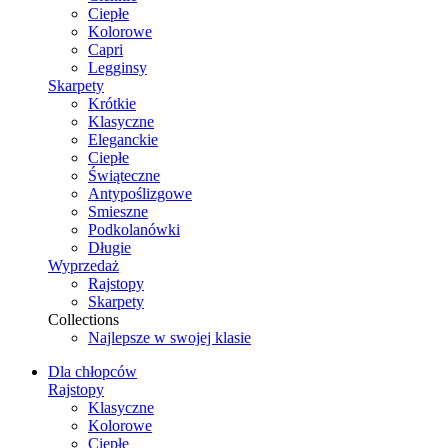
Ciepłe
Kolorowe
Capri
Legginsy
Skarpety
Krótkie
Klasyczne
Eleganckie
Ciepłe
Świąteczne
Antypoślizgowe
Smieszne
Podkolanówki
Długie
Wyprzedaż
Rajstopy
Skarpety
Collections
Najlepsze w swojej klasie
Dla chłopców
Rajstopy
Klasyczne
Kolorowe
Ciepłe