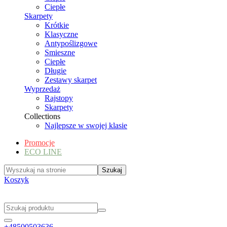
Ciepłe
Skarpety
Krótkie
Klasyczne
Antypoślizgowe
Smieszne
Ciepłe
Długie
Zestawy skarpet
Wyprzedaż
Rajstopy
Skarpety
Collections
Najlepsze w swojej klasie
Promocje
ECO LINE
Koszyk
+48500503636