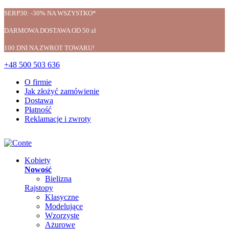
SERP30: -30% NA WSZYSTKO*
DARMOWA DOSTAWA OD 50 zł
100 DNI NA ZWROT TOWARU!
+48 500 503 636
O firmie
Jak złożyć zamówienie
Dostawa
Płatność
Reklamacje i zwroty
Kobiety
Nowość
Bielizna
Rajstopy
Klasyczne
Modelujące
Wzorzyste
Ażurowe