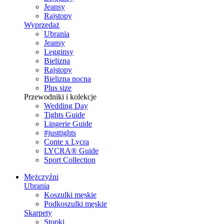
Jeansy
Rajstopy
Wyprzedaż
Ubrania
Jeansy
Legginsy
Bielizna
Rajstopy
Bielizna nocna
Plus size
Przewodniki i kolekcje
Wedding Day
Tights Guide
Lingerie Guide
#justtights
Conte x Lycra
LYCRA® Guide
Sport Сollection
Mężczyźni
Ubrania
Koszulki męskie
Podkoszulki męskie
Skarpety
Stopki