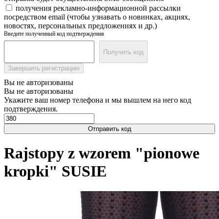
получения рекламно-информационной рассылки
посредством email (чтобы узнавать о новинках, акциях,
новостях, персональных предложениях и др.)
Введите полученный код подтверждения
Получить код
Завершить регистрацию
Вы не авторизованы
Вы не авторизованы
Укажите ваш номер телефона и мы вышлем на него код
подтверждения.
Отправить код
Rajstopy z wzorem "pionowe
kropki" SUSIE