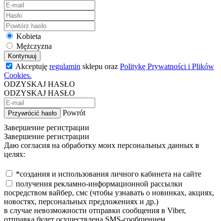
Kobieta
Mężczyzna
Kontynuuj
Akceptuję
regulamin
sklepu oraz
Politykę Prywatności i Plików
Cookies.
ODZYSKAJ HASŁO
ODZYSKAJ HASŁO
Powrót
Przywrócić hasło
Завершение регистрации
Завершение регистрации
Даю согласия на обработку моих персональных данных в
целях:
*создания и использования личного кабинета на сайте
получения рекламно-информационной рассылки
посредством вайбер, смс (чтобы узнавать о новинках, акциях,
новостях, персональных предложениях и др.)
в случае невозможности отправки сообщения в Viber,
отправка будет осуществлена SMS-сообщением