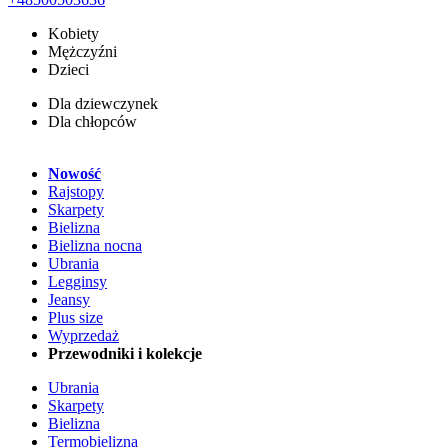
Kobiety
Mężczyźni
Dzieci
Dla dziewczynek
Dla chłopców
Nowość
Rajstopy
Skarpety
Bielizna
Bielizna nocna
Ubrania
Legginsy
Jeansy
Plus size
Wyprzedaż
Przewodniki i kolekcje
Ubrania
Skarpety
Bielizna
Termobielizna