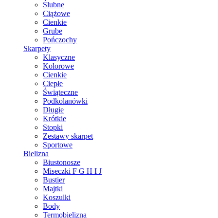
Ślubne
Ciążowe
Cienkie
Grube
Pończochy
Skarpety
Klasyczne
Kolorowe
Cienkie
Ciepłe
Świąteczne
Podkolanówki
Długie
Krótkie
Stopki
Zestawy skarpet
Sportowe
Bielizna
Biustonosze
Miseczki F G H I J
Bustier
Majtki
Koszulki
Body
Termobielizna