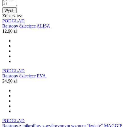
Wyślij
Zobacz też
PODGLĄD
Rajstopy dziecięce ALISA
12,90 zł
PODGLĄD
Rajstopy dziecięce EVA
24,90 zł
PODGLĄD
Rajstopy z mikrofibry z wytłoczonym wzorem "kwiaty" MAGGIE