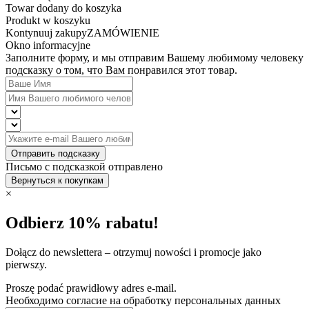
Towar dodany do koszyka
Produkt w koszyku
Kontynuuj zakupy
ZAMÓWIENIE
Okno informacyjne
Заполните форму, и мы отправим Вашему любимому человеку
подсказку о том, что Вам понравился этот товар.
Отправить подсказку
Письмо с подсказкой отправлено
Вернуться к покупкам
×
Odbierz 10% rabatu!
Dołącz do newslettera – otrzymuj nowości i promocje jako
pierwszy.
Proszę podać prawidłowy adres e-mail.
Необходимо согласие на обработку персональных данных