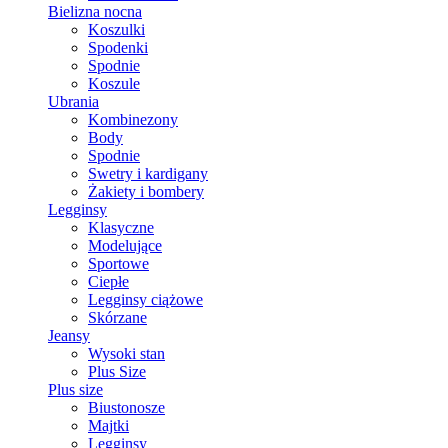
Bielizna nocna
Koszulki
Spodenki
Spodnie
Koszule
Ubrania
Kombinezony
Body
Spodnie
Swetry i kardigany
Żakiety i bombery
Legginsy
Klasyczne
Modelujące
Sportowe
Ciepłe
Legginsy ciążowe
Skórzane
Jeansy
Wysoki stan
Plus Size
Plus size
Biustonosze
Majtki
Legginsy