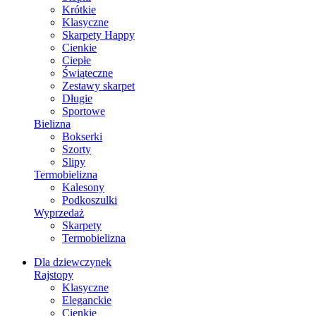
Krótkie
Klasyczne
Skarpety Happy
Cienkie
Ciepłe
Świąteczne
Zestawy skarpet
Długie
Sportowe
Bielizna
Bokserki
Szorty
Slipy
Termobielizna
Kalesony
Podkoszulki
Wyprzedaż
Skarpety
Termobielizna
Dla dziewczynek
Rajstopy
Klasyczne
Eleganckie
Cienkie