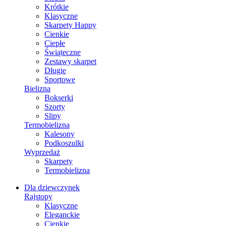
Krótkie
Klasyczne
Skarpety Happy
Cienkie
Ciepłe
Świąteczne
Zestawy skarpet
Długie
Sportowe
Bielizna
Bokserki
Szorty
Slipy
Termobielizna
Kalesony
Podkoszulki
Wyprzedaż
Skarpety
Termobielizna
Dla dziewczynek
Rajstopy
Klasyczne
Eleganckie
Cienkie