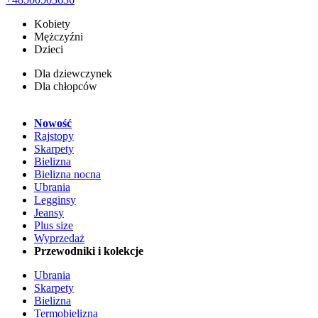
Kobiety
Mężczyźni
Dzieci
Dla dziewczynek
Dla chłopców
Nowość
Rajstopy
Skarpety
Bielizna
Bielizna nocna
Ubrania
Legginsy
Jeansy
Plus size
Wyprzedaż
Przewodniki i kolekcje
Ubrania
Skarpety
Bielizna
Termobielizna