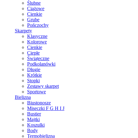
Ślubne
Ciążowe
Cienkie
Grube
Pończochy
Skarpety
Klasyczne
Kolorowe
Cienkie
Ciepłe
Świąteczne
Podkolanówki
Długie
Krótkie
Stopki
Zestawy skarpet
Sportowe
Bielizna
Biustonosze
Miseczki F G H I J
Bustier
Majtki
Koszulki
Body
Termobielizna