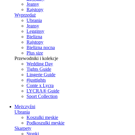
Jeansy
Rajstopy
Wyprzedaż
Ubrania
Jeansy
Legginsy
Bielizna
Rajstopy
Bielizna nocna
Plus size
Przewodniki i kolekcje
Wedding Day
Tights Guide
Lingerie Guide
#justtights
Conte x Lycra
LYCRA® Guide
Sport Сollection
Mężczyźni
Ubrania
Koszulki męskie
Podkoszulki męskie
Skarpety
Stopki