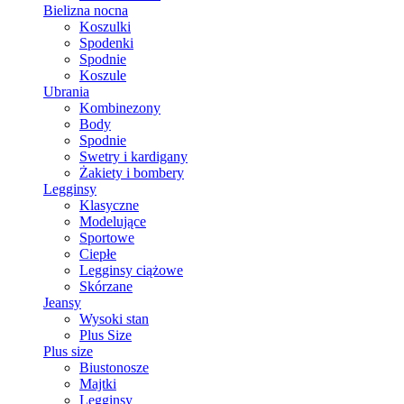
Bielizna nocna
Koszulki
Spodenki
Spodnie
Koszule
Ubrania
Kombinezony
Body
Spodnie
Swetry i kardigany
Żakiety i bombery
Legginsy
Klasyczne
Modelujące
Sportowe
Ciepłe
Legginsy ciążowe
Skórzane
Jeansy
Wysoki stan
Plus Size
Plus size
Biustonosze
Majtki
Legginsy