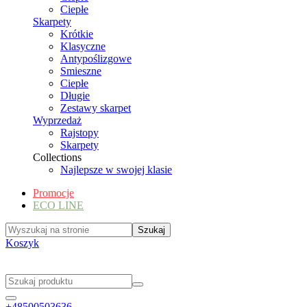
Ciepłe
Skarpety
Krótkie
Klasyczne
Antypoślizgowe
Smieszne
Ciepłe
Długie
Zestawy skarpet
Wyprzedaż
Rajstopy
Skarpety
Collections
Najlepsze w swojej klasie
Promocje
ECO LINE
Koszyk
+48500503636