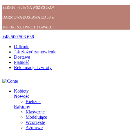
SERP30: -30% NA WSZYSTKO*
DARMOWA DOSTAWA OD 50 zł
100 DNI NA ZWROT TOWARU!
+48 500 503 636
O firmie
Jak złożyć zamówienie
Dostawa
Płatność
Reklamacje i zwroty
Kobiety
Nowość
Bielizna
Rajstopy
Klasyczne
Modelujące
Wzorzyste
Ażurowe