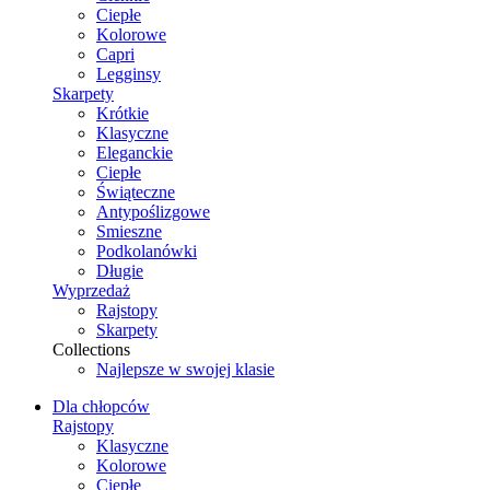
Ciepłe
Kolorowe
Capri
Legginsy
Skarpety
Krótkie
Klasyczne
Eleganckie
Ciepłe
Świąteczne
Antypoślizgowe
Smieszne
Podkolanówki
Długie
Wyprzedaż
Rajstopy
Skarpety
Collections
Najlepsze w swojej klasie
Dla chłopców
Rajstopy
Klasyczne
Kolorowe
Ciepłe