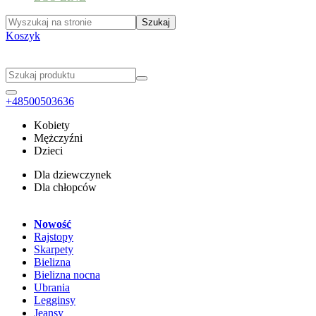
Koszyk
+48500503636
Kobiety
Mężczyźni
Dzieci
Dla dziewczynek
Dla chłopców
Nowość
Rajstopy
Skarpety
Bielizna
Bielizna nocna
Ubrania
Legginsy
Jeansy