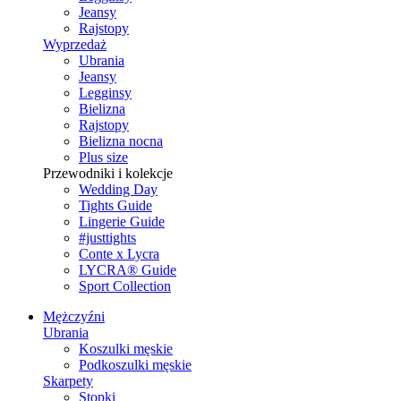
Jeansy
Rajstopy
Wyprzedaż
Ubrania
Jeansy
Legginsy
Bielizna
Rajstopy
Bielizna nocna
Plus size
Przewodniki i kolekcje
Wedding Day
Tights Guide
Lingerie Guide
#justtights
Conte x Lycra
LYCRA® Guide
Sport Сollection
Mężczyźni
Ubrania
Koszulki męskie
Podkoszulki męskie
Skarpety
Stopki