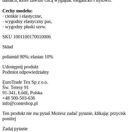
damach, które zawsze chcą wyglądać elegancko i stylowo.
Cechy modelu:
· cienkie i elastyczne,
· wygodny elastyczny pas,
· wygodny płaski szew.
SKU
1001100170010006
Skład
poliamid 90%; elastan 10%
Udostępnij produkt
Podmiot odpowiedzialny
EuroTrade Tex Sp z o.o.
Św. Teresy 91
91-341, Łódź, Polska
+48 500-503-636
info@conteshop.pl
Ten produkt nie ma pytań Możesz zadać pytanie, klikając przycisk
poniżej
Zadaj pytanie