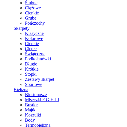
Ślubne
Ciążowe
Cienkie
Grube
Pończochy
Skarpety
Klasyczne
Kolorowe
Cienkie
Ciepłe
Świąteczne
Podkolanówki
Długie
Krótkie
Stopki
Zestawy skarpet
Sportowe
Bielizna
Biustonosze
Miseczki F G H I J
Bustier
Majtki
Koszulki
Body
Termobielizna