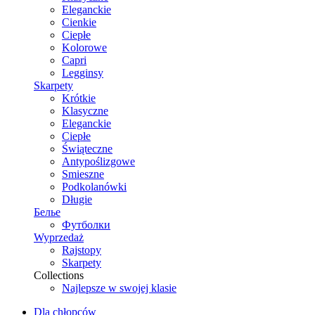
Eleganckie
Cienkie
Ciepłe
Kolorowe
Capri
Legginsy
Skarpety
Krótkie
Klasyczne
Eleganckie
Ciepłe
Świąteczne
Antypoślizgowe
Smieszne
Podkolanówki
Długie
Белье
Футболки
Wyprzedaż
Rajstopy
Skarpety
Collections
Najlepsze w swojej klasie
Dla chłopców