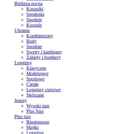
Bielizna nocna
Koszulki
Spodenki
Spodnie
Koszule
Ubrania
Kombinezony
Body
Spodnie
Swetry i kardigany
Żakiety i bombery
Legginsy
Klasyczne
Modelujące
Sportowe
Ciepłe
Legginsy ciążowe
Skórzane
Jeansy
Wysoki stan
Plus Size
Plus size
Biustonosze
Majtki
Legginsy