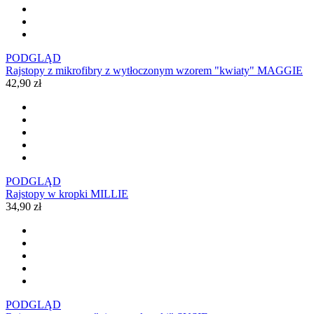
PODGLĄD
Rajstopy z mikrofibry z wytłoczonym wzorem "kwiaty" MAGGIE
42,90 zł
PODGLĄD
Rajstopy w kropki MILLIE
34,90 zł
PODGLĄD