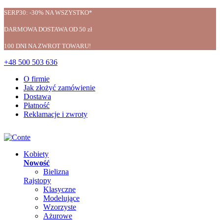
SERP30: -30% NA WSZYSTKO*
DARMOWA DOSTAWA OD 50 zł
100 DNI NA ZWROT TOWARU!
+48 500 503 636
O firmie
Jak złożyć zamówienie
Dostawa
Płatność
Reklamacje i zwroty
Kobiety
Nowość
Bielizna
Rajstopy
Klasyczne
Modelujące
Wzorzyste
Ażurowe