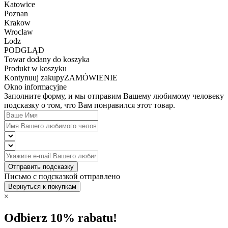
Katowice
Poznan
Krakow
Wroclaw
Lodz
PODGLĄD
Towar dodany do koszyka
Produkt w koszyku
Kontynuuj zakupy
ZAMÓWIENIE
Okno informacyjne
Заполните форму, и мы отправим Вашему любимому человеку
подсказку о том, что Вам понравился этот товар.
Отправить подсказку
Письмо с подсказкой отправлено
Вернуться к покупкам
×
Odbierz 10% rabatu!