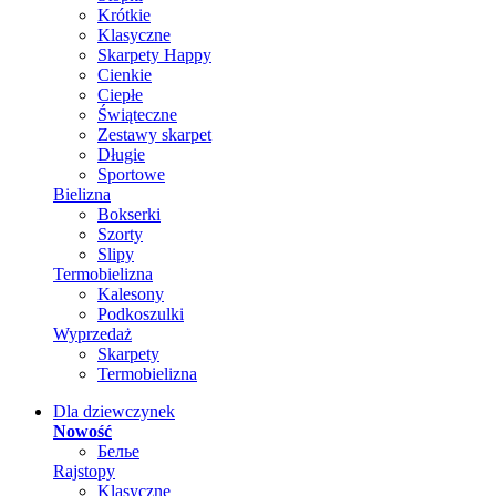
Krótkie
Klasyczne
Skarpety Happy
Cienkie
Ciepłe
Świąteczne
Zestawy skarpet
Długie
Sportowe
Bielizna
Bokserki
Szorty
Slipy
Termobielizna
Kalesony
Podkoszulki
Wyprzedaż
Skarpety
Termobielizna
Dla dziewczynek
Nowość
Белье
Rajstopy
Klasyczne