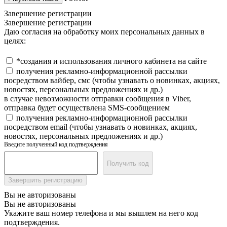
Завершение регистрации
Завершение регистрации
Даю согласия на обработку моих персональных данных в
целях:
*создания и использования личного кабинета на сайте
получения рекламно-информационной рассылки
посредством вайбер, смс (чтобы узнавать о новинках, акциях,
новостях, персональных предложениях и др.)
в случае невозможности отправки сообщения в Viber,
отправка будет осуществлена SMS-сообщением
получения рекламно-информационной рассылки
посредством email (чтобы узнавать о новинках, акциях,
новостях, персональных предложениях и др.)
Введите полученный код подтверждения
Получить код
Завершить регистрацию
Вы не авторизованы
Вы не авторизованы
Укажите ваш номер телефона и мы вышлем на него код
подтверждения.