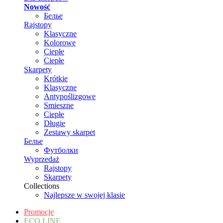
Nowość
Белье
Rajstopy
Klasyczne
Kolorowe
Ciepłe
Ciepłe
Skarpety
Krótkie
Klasyczne
Antypoślizgowe
Smieszne
Ciepłe
Długie
Zestawy skarpet
Белье
Футболки
Wyprzedaż
Rajstopy
Skarpety
Collections
Najlepsze w swojej klasie
Promocje
ECO LINE