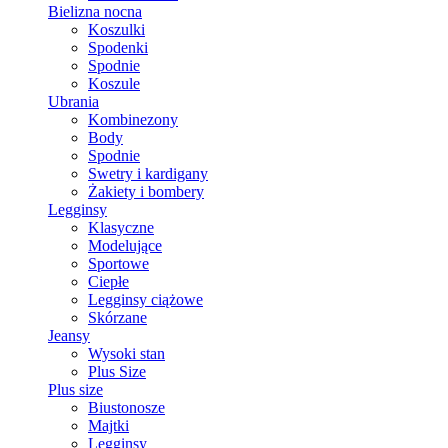
Bielizna nocna
Koszulki
Spodenki
Spodnie
Koszule
Ubrania
Kombinezony
Body
Spodnie
Swetry i kardigany
Żakiety i bombery
Legginsy
Klasyczne
Modelujące
Sportowe
Ciepłe
Legginsy ciążowe
Skórzane
Jeansy
Wysoki stan
Plus Size
Plus size
Biustonosze
Majtki
Legginsy