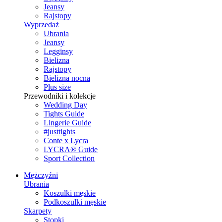
Jeansy
Rajstopy
Wyprzedaż
Ubrania
Jeansy
Legginsy
Bielizna
Rajstopy
Bielizna nocna
Plus size
Przewodniki i kolekcje
Wedding Day
Tights Guide
Lingerie Guide
#justtights
Conte x Lycra
LYCRA® Guide
Sport Сollection
Mężczyźni
Ubrania
Koszulki męskie
Podkoszulki męskie
Skarpety
Stopki