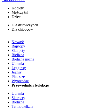
Kobiety
Mężczyźni
Dzieci
Dla dziewczynek
Dla chłopców
Nowość
Rajstopy
Skarpety
Bielizna
Bielizna nocna
Ubrania
Legginsy
Jeansy
Plus size
Wyprzedaż
Przewodniki i kolekcje
Ubrania
Skarpety
Bielizna
Termobielizna