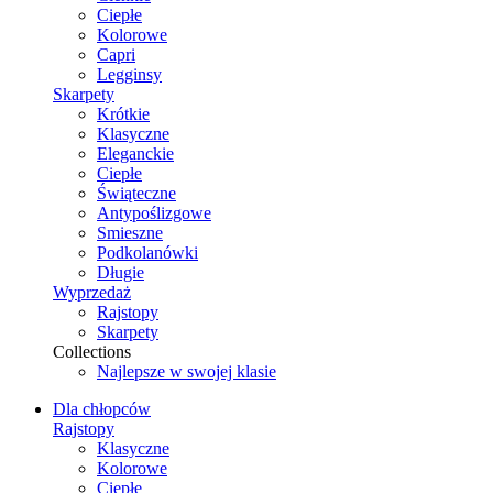
Ciepłe
Kolorowe
Capri
Legginsy
Skarpety
Krótkie
Klasyczne
Eleganckie
Ciepłe
Świąteczne
Antypoślizgowe
Smieszne
Podkolanówki
Długie
Wyprzedaż
Rajstopy
Skarpety
Collections
Najlepsze w swojej klasie
Dla chłopców
Rajstopy
Klasyczne
Kolorowe
Ciepłe