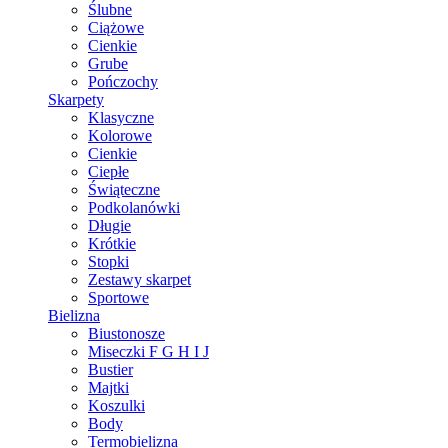
Ślubne
Ciążowe
Cienkie
Grube
Pończochy
Skarpety
Klasyczne
Kolorowe
Cienkie
Ciepłe
Świąteczne
Podkolanówki
Długie
Krótkie
Stopki
Zestawy skarpet
Sportowe
Bielizna
Biustonosze
Miseczki F G H I J
Bustier
Majtki
Koszulki
Body
Termobielizna