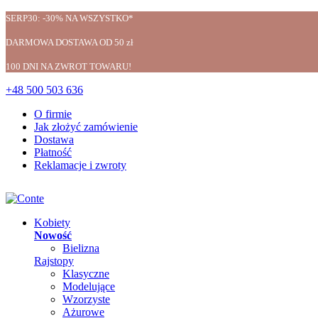
SERP30: -30% NA WSZYSTKO*
DARMOWA DOSTAWA OD 50 zł
100 DNI NA ZWROT TOWARU!
+48 500 503 636
O firmie
Jak złożyć zamówienie
Dostawa
Płatność
Reklamacje i zwroty
Kobiety
Nowość
Bielizna
Rajstopy
Klasyczne
Modelujące
Wzorzyste
Ażurowe