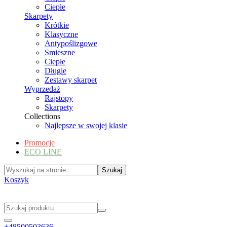
Ciepłe
Skarpety
Krótkie
Klasyczne
Antypoślizgowe
Smieszne
Ciepłe
Długie
Zestawy skarpet
Wyprzedaż
Rajstopy
Skarpety
Collections
Najlepsze w swojej klasie
Promocje
ECO LINE
Koszyk
+48500503636