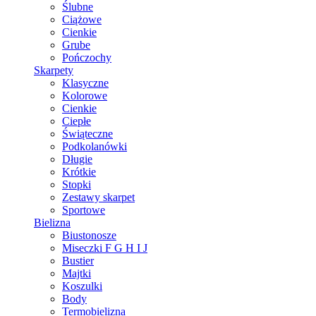
Ślubne
Ciążowe
Cienkie
Grube
Pończochy
Skarpety
Klasyczne
Kolorowe
Cienkie
Ciepłe
Świąteczne
Podkolanówki
Długie
Krótkie
Stopki
Zestawy skarpet
Sportowe
Bielizna
Biustonosze
Miseczki F G H I J
Bustier
Majtki
Koszulki
Body
Termobielizna