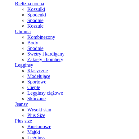
Bielizna nocna
Koszulki
Spodenki
Spodnie
Koszule
Ubrania
Kombinezony
Body
Spodnie
Swetry i kardigany
Żakiety i bombery
Legginsy
Klasyczne
Modelujące
Sportowe
Ciepłe
Legginsy ciążowe
Skórzane
Jeansy
Wysoki stan
Plus Size
Plus size
Biustonosze
Majtki
Legginsy