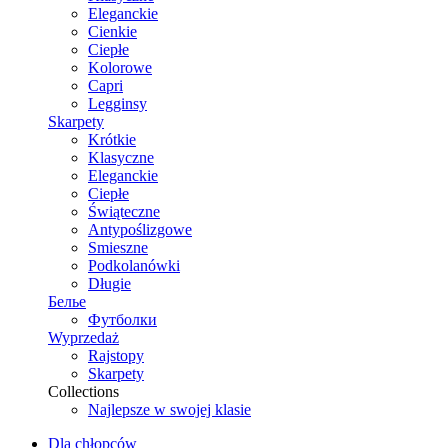
Eleganckie
Cienkie
Ciepłe
Kolorowe
Capri
Legginsy
Skarpety
Krótkie
Klasyczne
Eleganckie
Ciepłe
Świąteczne
Antypoślizgowe
Smieszne
Podkolanówki
Długie
Белье
Футболки
Wyprzedaż
Rajstopy
Skarpety
Collections
Najlepsze w swojej klasie
Dla chłopców