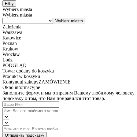
Filtry
Wybierz miasta
Wybierz miasta
Założenia
Warszawa
Katowice
Poznan
Krakow
Wroclaw
Lodz
PODGLĄD
Towar dodany do koszyka
Produkt w koszyku
Kontynuuj zakupy
ZAMÓWIENIE
Okno informacyjne
Заполните форму, и мы отправим Вашему любимому человеку
подсказку о том, что Вам понравился этот товар.
Отправить подсказку