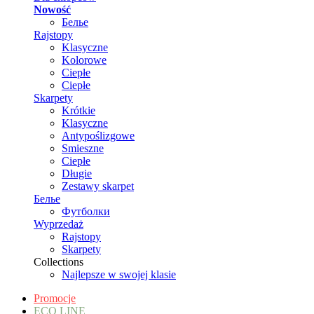
Nowość
Белье
Rajstopy
Klasyczne
Kolorowe
Ciepłe
Ciepłe
Skarpety
Krótkie
Klasyczne
Antypoślizgowe
Smieszne
Ciepłe
Długie
Zestawy skarpet
Белье
Футболки
Wyprzedaż
Rajstopy
Skarpety
Collections
Najlepsze w swojej klasie
Promocje
ECO LINE