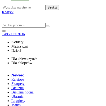
Koszyk
+48500503636
Kobiety
Mężczyźni
Dzieci
Dla dziewczynek
Dla chłopców
Nowość
Rajstopy
Skarpety
Bielizna
Bielizna nocna
Ubrania
Legginsy
Jeansy