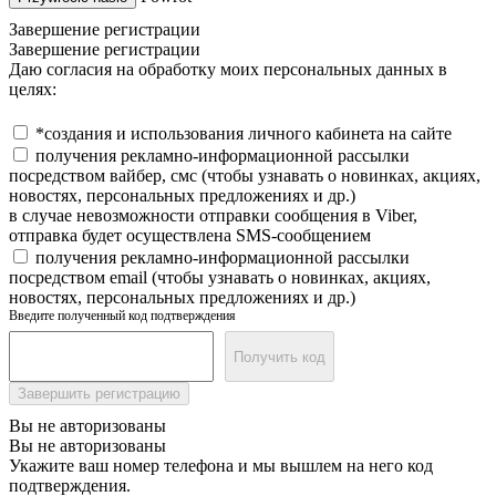
Завершение регистрации
Завершение регистрации
Даю согласия на обработку моих персональных данных в
целях:
*создания и использования личного кабинета на сайте
получения рекламно-информационной рассылки
посредством вайбер, смс (чтобы узнавать о новинках, акциях,
новостях, персональных предложениях и др.)
в случае невозможности отправки сообщения в Viber,
отправка будет осуществлена SMS-сообщением
получения рекламно-информационной рассылки
посредством email (чтобы узнавать о новинках, акциях,
новостях, персональных предложениях и др.)
Введите полученный код подтверждения
Получить код
Завершить регистрацию
Вы не авторизованы
Вы не авторизованы
Укажите ваш номер телефона и мы вышлем на него код
подтверждения.