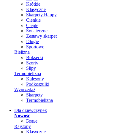
Krótkie
Klasyczne
Skarpety Happy
Cienkie
Ciepłe
Świąteczne
Zestawy skarpet
Długie
Sportowe
Bielizna
Bokserki
Szorty
Slipy
Termobielizna
Kalesony
Podkoszulki
Wyprzedaż
Skarpety
Termobielizna
Dla dziewczynek
Nowość
Белье
Rajstopy
Klasyczne