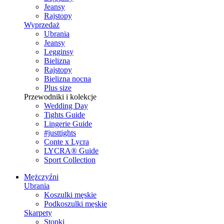
Jeansy
Rajstopy
Wyprzedaż
Ubrania
Jeansy
Legginsy
Bielizna
Rajstopy
Bielizna nocna
Plus size
Przewodniki i kolekcje
Wedding Day
Tights Guide
Lingerie Guide
#justtights
Conte x Lycra
LYCRA® Guide
Sport Сollection
Mężczyźni
Ubrania
Koszulki męskie
Podkoszulki męskie
Skarpety
Stopki