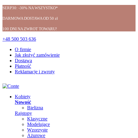
SERP30: -30% NA WSZYSTKO*
DARMOWA DOSTAWA OD 50 zł
100 DNI NA ZWROT TOWARU!
+48 500 503 636
O firmie
Jak złożyć zamówienie
Dostawa
Płatność
Reklamacje i zwroty
Kobiety
Nowość
Bielizna
Rajstopy
Klasyczne
Modelujące
Wzorzyste
Ażurowe