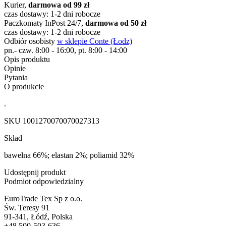
Kurier,
darmowa od 99 zł
czas dostawy: 1-2 dni robocze
Paczkomaty InPost 24/7,
darmowa od 50 zł
czas dostawy: 1-2 dni robocze
Odbiór osobisty
w sklepie Conte (Łodz)
pn.- czw. 8:00 - 16:00, pt. 8:00 - 14:00
Opis produktu
Opinie
Pytania
O produkcie
.
SKU
1001270070070027313
Skład
bawełna 66%; elastan 2%; poliamid 32%
Udostępnij produkt
Podmiot odpowiedzialny
EuroTrade Tex Sp z o.o.
Św. Teresy 91
91-341, Łódź, Polska
+48 500-503-636