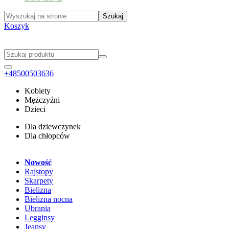
Koszyk
+48500503636
Kobiety
Mężczyźni
Dzieci
Dla dziewczynek
Dla chłopców
Nowość
Rajstopy
Skarpety
Bielizna
Bielizna nocna
Ubrania
Legginsy
Jeansy