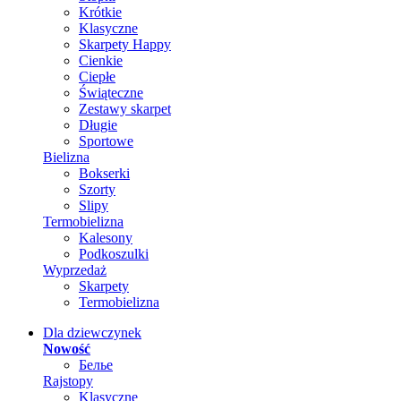
Krótkie
Klasyczne
Skarpety Happy
Cienkie
Ciepłe
Świąteczne
Zestawy skarpet
Długie
Sportowe
Bielizna
Bokserki
Szorty
Slipy
Termobielizna
Kalesony
Podkoszulki
Wyprzedaż
Skarpety
Termobielizna
Dla dziewczynek
Nowość
Белье
Rajstopy
Klasyczne