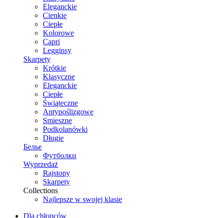
Eleganckie
Cienkie
Ciepłe
Kolorowe
Capri
Legginsy
Skarpety
Krótkie
Klasyczne
Eleganckie
Ciepłe
Świąteczne
Antypoślizgowe
Smieszne
Podkolanówki
Długie
Белье
Футболки
Wyprzedaż
Rajstopy
Skarpety
Collections
Najlepsze w swojej klasie
Dla chłopców