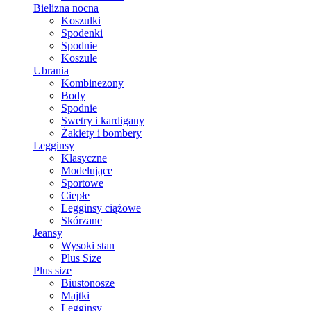
Bielizna nocna
Koszulki
Spodenki
Spodnie
Koszule
Ubrania
Kombinezony
Body
Spodnie
Swetry i kardigany
Żakiety i bombery
Legginsy
Klasyczne
Modelujące
Sportowe
Ciepłe
Legginsy ciążowe
Skórzane
Jeansy
Wysoki stan
Plus Size
Plus size
Biustonosze
Majtki
Legginsy