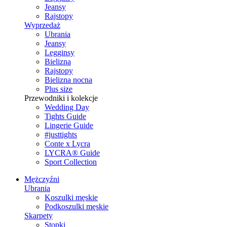
Jeansy
Rajstopy
Wyprzedaż
Ubrania
Jeansy
Legginsy
Bielizna
Rajstopy
Bielizna nocna
Plus size
Przewodniki i kolekcje
Wedding Day
Tights Guide
Lingerie Guide
#justtights
Conte x Lycra
LYCRA® Guide
Sport Сollection
Mężczyźni
Ubrania
Koszulki męskie
Podkoszulki męskie
Skarpety
Stopki