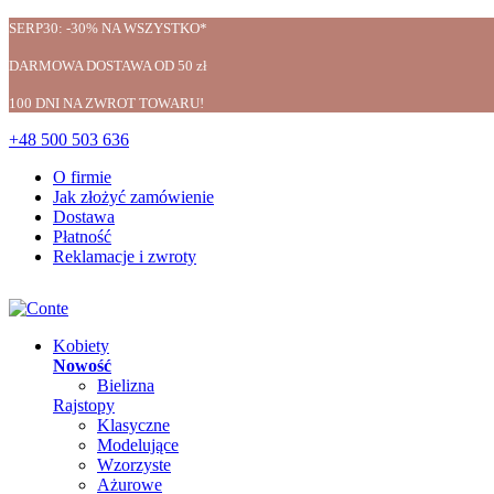
SERP30: -30% NA WSZYSTKO*
DARMOWA DOSTAWA OD 50 zł
100 DNI NA ZWROT TOWARU!
+48 500 503 636
O firmie
Jak złożyć zamówienie
Dostawa
Płatność
Reklamacje i zwroty
Kobiety
Nowość
Bielizna
Rajstopy
Klasyczne
Modelujące
Wzorzyste
Ażurowe