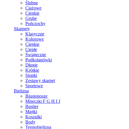
Ślubne
Ciążowe
Cienkie
Grube
Pończochy
Skarpety
Klasyczne
Kolorowe
Cienkie
Ciepłe
Świąteczne
Podkolanówki
Długie
Krótkie
Stopki
Zestawy skarpet
Sportowe
Bielizna
Biustonosze
Miseczki F G H I J
Bustier
Majtki
Koszulki
Body
Termobielizna