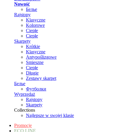
Nowość
Белье
Rajstopy
Klasyczne
Kolorowe
Ciepłe
Ciepłe
Skarpety
Krótkie
Klasyczne
Antypoślizgowe
Smieszne
Ciepłe
Długie
Zestawy skarpet
Белье
Футболки
Wyprzedaż
Rajstopy
Skarpety
Collections
Najlepsze w swojej klasie
Promocje
ECO LINE