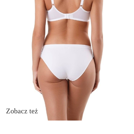
wsparcia piersi,
- półprzezroczysty, nieelastyczny top z koronki.
SKU
1009010120480015
Skład
poliamid 94%; elastan 6%
Udostępnij produkt
Podmiot odpowiedzialny
EuroTrade Tex Sp z o.o.
Św. Teresy 91
91-341, Łódź, Polska
+48 500-503-636
info@conteshop.pl
Ten produkt nie ma pytań Możesz zadać pytanie, klikając przycisk
poniżej
Zadaj pytanie
Nowe pytanie
Wyślij
Zobacz też