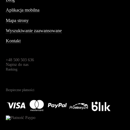
Aplikacja mobilna
Informacja
Mapa strony
Wyszukiwanie zaawansowane
Kontakt
Dane kontaktowe
Św. Teresy 91,
91-341, Łódź, Polska
+48 500 503 636
Napisz do nas
Ranking
4.95
Na podstawie
1823
recenzji
Bezpieczne płatności