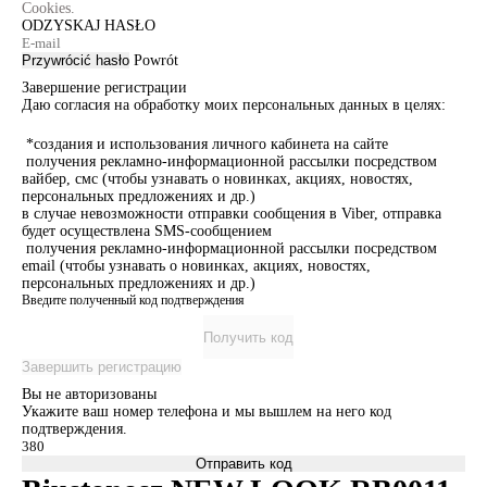
Cookies.
ODZYSKAJ HASŁO
Przywrócić hasło
Powrót
Завершение регистрации
Даю согласия на обработку моих персональных данных в целях:
*создания и использования личного кабинета на сайте
получения рекламно-информационной рассылки посредством
вайбер, смс (чтобы узнавать о новинках, акциях, новостях,
персональных предложениях и др.)
в случае невозможности отправки сообщения в Viber, отправка
будет осуществлена SMS-сообщением
получения рекламно-информационной рассылки посредством
email (чтобы узнавать о новинках, акциях, новостях,
персональных предложениях и др.)
Введите полученный код подтверждения
Получить код
Завершить регистрацию
Вы не авторизованы
Укажите ваш номер телефона и мы вышлем на него код
подтверждения.
Отправить код