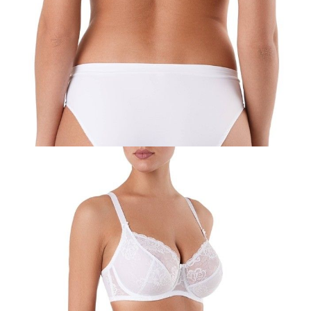
80C
80D
80E
80F
80G
80H
85C
85D
85E
85F
85G
85H
90C
90D
90E
90F
90G
90H
95C
95D
95E
95F
95G
Ilość:
-
+
DODAJ DO KOSZYKA