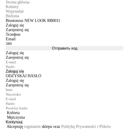
Strona główna
Kobiety
Wyprzedaż
Bielizna
Biustonosz NEW LOOK RB0011
Zaloguj się
Zarejestruj się
Телефон
Email
Отправить код
Zaloguj się
Zarejestruj się
Zaloguj się
ODZYSKAJ HASŁO
Zaloguj się
Zarejestruj się
Kobieta
Mężczyzna
Kontynuuj
Akceptuję
regulamin
sklepu oraz
Politykę Prywatności i Plików