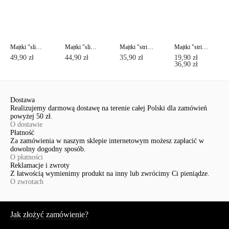
Majtki "slipy" DAY BY DAY RP0001
Majtki "slipy" DAY BY DAY RP0002
Majtki "stringi" DAY BY DAY RP0003
Majtki "stringi" VOYAGE RP5016
49,90 zł
44,90 zł
35,90 zł
19,90 zł
36,90 zł
Dostawa
Realizujemy darmową dostawę na terenie całej Polski dla zamówień
powyżej 50 zł.
O dostawie
Płatność
Za zamówienia w naszym sklepie internetowym możesz zapłacić w
dowolny dogodny sposób.
O płatności
Reklamacje i zwroty
Z łatwością wymienimy produkt na inny lub zwrócimy Ci pieniądze.
O zwrotach
Serwis
Jak złożyć zamówienie?