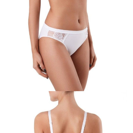
Jak złożyć zamówienie
POWIADOM MNIE O DOSTĘPNOŚCI
ПОЛУЧИТЬ ПО EMAIL
Dostawa
Kurier,
darmowa od 99 zł
czas dostawy: 1-2 dni robocze
Paczkomaty InPost 24/7,
darmowa od 50 zł
czas dostawy: 1-2 dni robocze
Odbiór osobisty
w sklepie Conte (Łodz)
pn.- czw. 8:00 - 16:00, pt. 8:00 - 14:00
Opis produktu
Opinie
Pytania
O produkcie
Biustonosz NEW LOOK – to idealne
połączenie elegancji i
funkcjonalności.
Delikatny koronkowy ornament kwiatowy podkreśla
naturalną kobiecość, a starannie przemyślane wzory dają poczucie
niezawodnego wsparcia
i nadają klatce piersiowej
atrakcyjny okrągły
kształt.
Cechy modelu:
- miękkie miseczki z potrójnym podziałem po przekątnej, z fiszbinami;
- miseczka z wygodną nieelastyczną podszewką dla maksymalnego