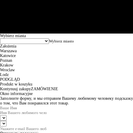
Św. Teresy 91, 91-341, Łódź, Poland, NIP 732-216-37-57, REGON
101144034, Powszechna Kasa Oszczędności Bank Polski SA, ul.
Puławska 15, 02-515 Warszawa: 30102034080000410205628799.
Godziny pracy: 8:00-16:00 od poniedziałku do piątku. Czas realizacji
zamówienia wynosi od 24h do 2 dni roboczych.
© 2026 EuroTrade Tex Sp. z o.o.
Wybierz miasta
Założenia
Warszawa
Katowice
Poznan
Krakow
Wroclaw
Lodz
PODGLĄD
Produkt w koszyku
Kontynuuj zakupy
ZAMÓWIENIE
Okno informacyjne
Заполните форму, и мы отправим Вашему любимому человеку подсказку
о том, что Вам понравился этот товар.