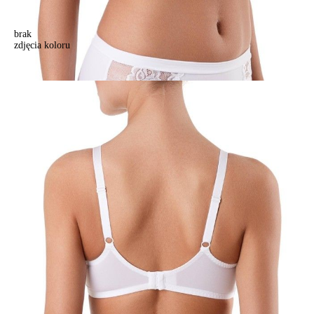
brak
zdjęcia koloru
Biustonosz damski NEW LOOK RB0011, r. 75D, biały
Biustonosz damski NEW LOOK RB0011, r. 75D, biały
121,90 zł
43%
69,90 zł
Kolory:
BRAK
ZDJĘCIA
BRAK
ZDJĘCIA
BRAK
ZDJĘCIA
BRAK
ZDJĘCIA
BRAK
ZDJĘCIA
Rozmiary:
Tabela rozmiarów
75D
75E
75F
75G
75H