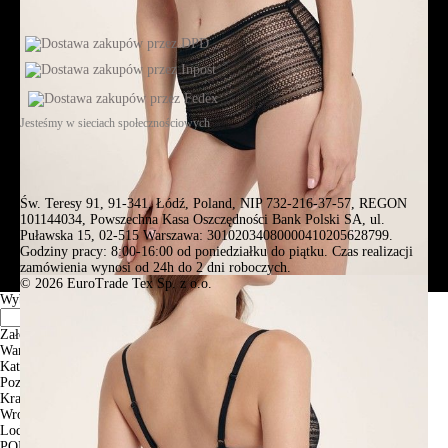
Jesteśmy w sieciach społecznościowych
Św. Teresy 91, 91-341, Łódź, Poland, NIP 732-216-37-57, REGON
101144034, Powszechna Kasa Oszczędności Bank Polski SA, ul.
Puławska 15, 02-515 Warszawa: 30102034080000410205628799.
Godziny pracy: 8:00-16:00 od poniedziałku do piątku. Czas realizacji
zamówienia wynosi od 24h do 2 dni roboczych.
© 2026 EuroTrade Tex Sp. z o.o.
Wybierz miasta
Założenia
Warszawa
Katowice
Poznan
Krakow
Wroclaw
Lodz
PODGLĄD