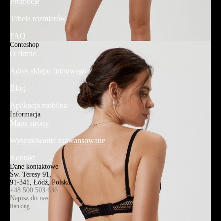
Promocje
Tabela rozmiarów
FAQ
Conteshop
O firmie
Adres sklepu firmowego
Blog
Aplikacja mobilna
Informacja
Mapa strony
Wyszukiwanie zaawansowane
Kontakt
Dane kontaktowe
Św. Teresy 91,
91-341, Łódź, Polska
+48 500 503 636
Napisz do nas
Ranking