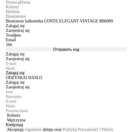
Strona główna
Kobiety
Bielizna
Biustonosze
Biustonosz balkonetka CONTE ELEGANT VINTAGE RB6089
Zaloguj się
Zarejestruj się
Телефон
Email
Отправить код
Zaloguj się
Zarejestruj się
Zaloguj się
ODZYSKAJ HASŁO
Zaloguj się
Zarejestruj się
Kobieta
Mężczyzna
Kontynuuj
Akceptuję
regulamin
sklepu oraz
Politykę Prywatności i Plików