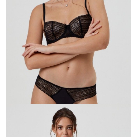
O produkcie
Biustonosz balkonetka z miękkimi miseczkami Vintage RB6089
wykonany jest z koronki o ażurowym ozdobnym wzorze. Nowoczesny
wygląd, perfekcyjne dopasowanie i lekkość konstrukcji to znak
rozpoznawczy tego modelu.
Cechy modelu:
• balkonetka,
• miękka miseczka z przegubem pionowym,
• z fiszbinami,
• boczna część miseczki z nieelastyczną podszewką,
• ażurowa koronka z ozdobnym wzorem,
• regulowane ramiączka,
• zmysłowa bielizna, którą pokochasz od pierwszego dnia.
SKU
1009011020360012
Skład
poliamid 85%; elastan 15%
Udostępnij produkt
Podmiot odpowiedzialny
EuroTrade Tex Sp z o.o.
Św. Teresy 91
91-341, Łódź, Polska
+48 500-503-636
info@conteshop.pl
Ten produkt nie ma pytań Możesz zadać pytanie, klikając przycisk
poniżej
Zadaj pytanie
Nowe pytanie