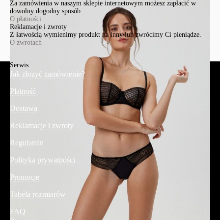
Za zamówienia w naszym sklepie internetowym możesz zapłacić w
dowolny dogodny sposób.
O płatności
Reklamacje i zwroty
Z łatwością wymienimy produkt na inny lub zwrócimy Ci pieniądze.
O zwrotach
Serwis
Jak złożyć zamówienie?
Płatność
Dostawa
Reklamacje i zwroty
Regulamin
Polityka prywatności
Promocje
Tabela rozmiarów
FAQ