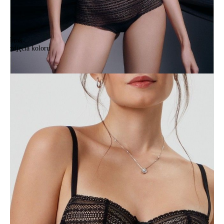
brak
zdjęcia koloru
Biustonosz CONTE ELEGANT VINTAGE RB6089, r.70B, czarny
Biustonosz CONTE ELEGANT VINTAGE RB6089, r.70B, czarny
110,90 zł
Kolory:
BRAK
ZDJĘCIA
BRAK
ZDJĘCIA
BRAK
ZDJĘCIA
BRAK
ZDJĘCIA
Rozmiary:
Tabela rozmiarów
70B
70C
70D
75A
75B
75C
75D