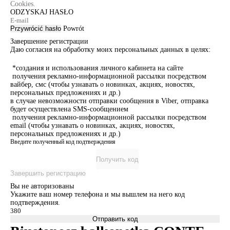
Cookies.
ODZYSKAJ HASŁO
Przywrócić hasło
Powrót
Завершение регистрации
Даю согласия на обработку моих персональных данных в целях:
*создания и использования личного кабинета на сайте
получения рекламно-информационной рассылки посредством
вайбер, смс (чтобы узнавать о новинках, акциях, новостях,
персональных предложениях и др.)
в случае невозможности отправки сообщения в Viber, отправка
будет осуществлена SMS-сообщением
получения рекламно-информационной рассылки посредством
email (чтобы узнавать о новинках, акциях, новостях,
персональных предложениях и др.)
Введите полученный код подтверждения
Получить код
Завершить регистрацию
Вы не авторизованы
Укажите ваш номер телефона и мы вышлем на него код
подтверждения.
Отправить код