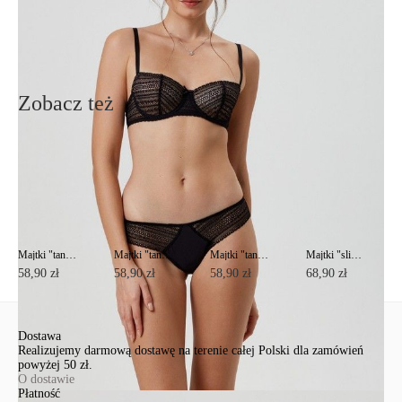
Wyślij
Zobacz też
Majtki "tanga" ze średnim stanem Vintage RP6072
Majtki "tanga" ze średnim stanem Vintage RP6072
Majtki "tanga" ze średnim stanem Vintage RP6072
Majtki "slipy" ze średnim stanem Vintage RP3074
58,90 zł
58,90 zł
58,90 zł
68,90 zł
Dostawa
Realizujemy darmową dostawę na terenie całej Polski dla zamówień
powyżej 50 zł.
O dostawie
Płatność