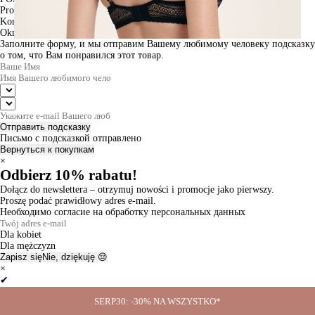
Produkt w koszyku
Kontynuuj zakupy
ZAMÓWIENIE
Okno informacyjne
Заполните форму, и мы отправим Вашему любимому человеку подсказку
о том, что Вам понравился этот товар.
Отправить подсказку
Письмо с подсказкой отправлено
Вернуться к покупкам
×
Odbierz 10% rabatu!
Dołącz do newslettera – otrzymuj nowości i promocje jako pierwszy.
Proszę podać prawidłowy adres e-mail.
Необходимо согласие на обработку персональных данных
Dla kobiet
Dla mężczyzn
Zapisz się
Nie, dziękuję 😔
×
✔
Thanks for the subscription!
SERP30: -30% NA WSZYSTKO*
Ok