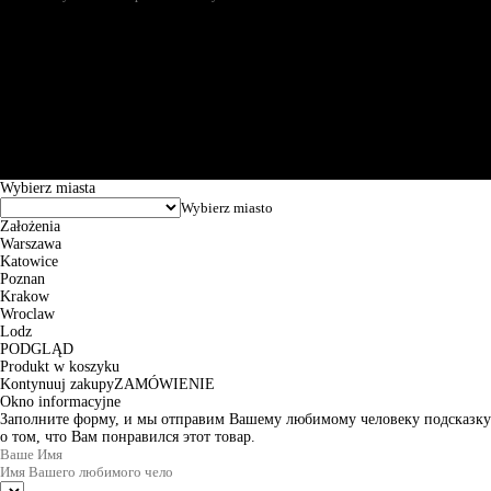
Św. Teresy 91, 91-341, Łódź, Poland, NIP 732-216-37-57, REGON
101144034, Powszechna Kasa Oszczędności Bank Polski SA, ul.
Puławska 15, 02-515 Warszawa: 30102034080000410205628799.
Godziny pracy: 8:00-16:00 od poniedziałku do piątku. Czas realizacji
zamówienia wynosi od 24h do 2 dni roboczych.
© 2026 EuroTrade Tex Sp. z o.o.
Wybierz miasta
Założenia
Warszawa
Katowice
Poznan
Krakow
Wroclaw
Lodz
PODGLĄD
Produkt w koszyku
Kontynuuj zakupy
ZAMÓWIENIE
Okno informacyjne
Заполните форму, и мы отправим Вашему любимому человеку подсказку
о том, что Вам понравился этот товар.