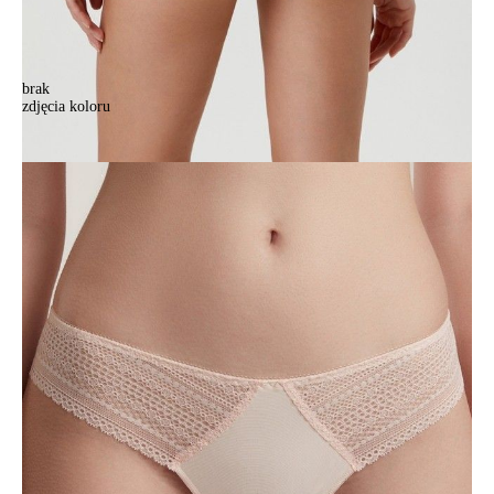
brak
zdjęcia koloru
Majtki CONTE ELEGANT VINTAGE RP6072, r.102, migdałowy
Majtki CONTE ELEGANT VINTAGE RP6072, r.102, migdałowy
58,90 zł
Kolory:
BRAK
ZDJĘCIA
BRAK
ZDJĘCIA
BRAK
ZDJĘCIA
BRAK
ZDJĘCIA
Rozmiary:
Tabela rozmiarów
90/XS
94/S
98/M
102/L
106/XL
Ilość:
-
+