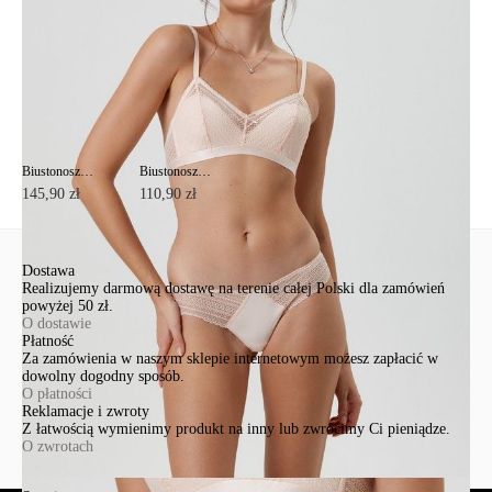
Biustonosz push-up Vintage RB2085
Biustonosz balkonetka CONTE ELEGANT VINTAGE RB6089
145,90 zł
110,90 zł
Dostawa
Realizujemy darmową dostawę na terenie całej Polski dla zamówień
powyżej 50 zł.
O dostawie
Płatność
Za zamówienia w naszym sklepie internetowym możesz zapłacić w
dowolny dogodny sposób.
O płatności
Reklamacje i zwroty
Z łatwością wymienimy produkt na inny lub zwrócimy Ci pieniądze.
O zwrotach