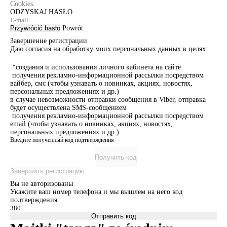
Cookies.
ODZYSKAJ HASŁO
Przywrócić hasło
Powrót
Завершение регистрации
Даю согласия на обработку моих персональных данных в целях:
*создания и использования личного кабинета на сайте
получения рекламно-информационной рассылки посредством
вайбер, смс (чтобы узнавать о новинках, акциях, новостях,
персональных предложениях и др.)
в случае невозможности отправки сообщения в Viber, отправка
будет осуществлена SMS-сообщением
получения рекламно-информационной рассылки посредством
email (чтобы узнавать о новинках, акциях, новостях,
персональных предложениях и др.)
Введите полученный код подтверждения
Получить код
Завершить регистрацию
Вы не авторизованы
Укажите ваш номер телефона и мы вышлем на него код
подтверждения.
Отправить код