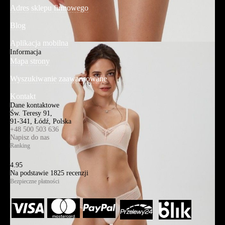
Adres sklepu firmowego
Blog
Aplikacja mobilna
Informacja
Mapa strony
Wyszukiwanie zaawansowane
Kontakt
Dane kontaktowe
Św. Teresy 91,
91-341, Łódź, Polska
+48 500 503 636
Napisz do nas
Ranking
4.95
Na podstawie
1825
recenzji
Bezpieczne płatności