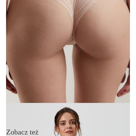
• tanga,
• niski stan,
• ażurowa koronka z ozdobnym wzorem,
• dolna krawędź koronki bez obróbki,
• niewidoczne pod ubraniem,
• zmysłowa i bardzo wygodna bielizna.
SKU
1009020760010936
Skład
poliamid 80%; elastan 20%; klin: bawełna 100%
Udostępnij produkt
Podmiot odpowiedzialny
EuroTrade Tex Sp z o.o.
Św. Teresy 91
91-341, Łódź, Polska
+48 500-503-636
info@conteshop.pl
Ten produkt nie ma pytań Możesz zadać pytanie, klikając przycisk
poniżej
Zadaj pytanie
Nowe pytanie
Wyślij
Zobacz też