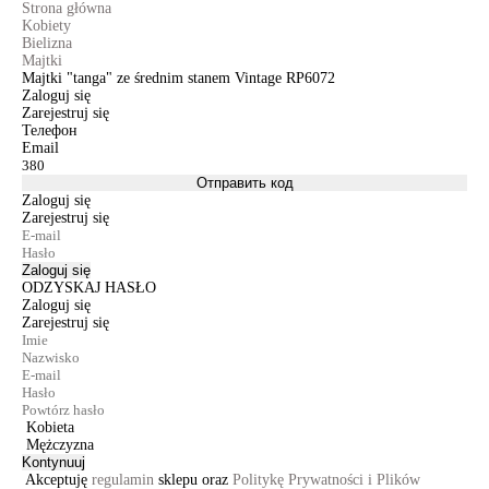
Strona główna
Kobiety
Bielizna
Majtki
Majtki "tanga" ze średnim stanem Vintage RP6072
Zaloguj się
Zarejestruj się
Телефон
Email
Отправить код
Zaloguj się
Zarejestruj się
Zaloguj się
ODZYSKAJ HASŁO
Zaloguj się
Zarejestruj się
Kobieta
Mężczyzna
Kontynuuj
Akceptuję
regulamin
sklepu oraz
Politykę Prywatności i Plików