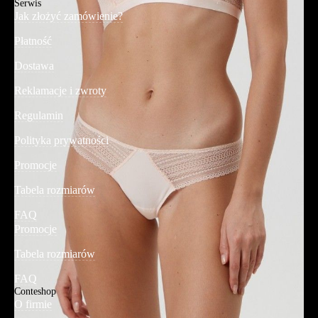
Serwis
Jak złożyć zamówienie?
Płatność
Dostawa
Reklamacje i zwroty
Regulamin
Polityka prywatności
Promocje
Tabela rozmiarów
FAQ
Promocje
Tabela rozmiarów
FAQ
Conteshop
O firmie