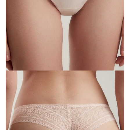
DODAJ DO KOSZYKA
Jak złożyć zamówienie
POWIADOM MNIE O DOSTĘPNOŚCI
ПОЛУЧИТЬ ПО EMAIL
Dostawa
Kurier,
darmowa od 99 zł
czas dostawy: 1-2 dni robocze
Paczkomaty InPost 24/7,
darmowa od 50 zł
czas dostawy: 1-2 dni robocze
Odbiór osobisty
w sklepie Conte (Łodz)
pn.- czw. 8:00 - 16:00, pt. 8:00 - 14:00
Opis produktu
Opinie
Pytania
O produkcie
Majtki tanga ze niskim stanem Vintage RP6072 wykonane są z koronki
z ażurowym ozdobnym wzorem. Nowoczesny wygląd, perfekcyjne
dopasowanie i absolutny komfort to cechy charakterystyczne dla tego
modelu.
Cechy modelu: