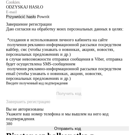
Cookies.
ODZYSKAJ HASŁO
Przywrócić hasło
Powrót
Завершение регистрации
Даю согласия на обработку моих персональных данных в целях:
*создания и использования личного кабинета на сайте
получения рекламно-информационной рассылки посредством
вайбер, смс (чтобы узнавать о новинках, акциях, новостях,
персональных предложениях и др.)
в случае невозможности отправки сообщения в Viber, отправка
будет осуществлена SMS-сообщением
получения рекламно-информационной рассылки посредством
email (чтобы узнавать о новинках, акциях, новостях,
персональных предложениях и др.)
Введите полученный код подтверждения
Получить код
Завершить регистрацию
Вы не авторизованы
Укажите ваш номер телефона и мы вышлем на него код
подтверждения.
Отправить код