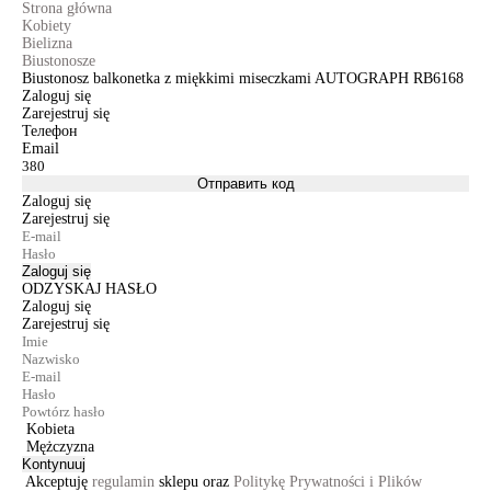
Strona główna
Kobiety
Bielizna
Biustonosze
Biustonosz balkonetka z miękkimi miseczkami AUTOGRAPH RB6168
Zaloguj się
Zarejestruj się
Телефон
Email
Отправить код
Zaloguj się
Zarejestruj się
Zaloguj się
ODZYSKAJ HASŁO
Zaloguj się
Zarejestruj się
Kobieta
Mężczyzna
Kontynuuj
Akceptuję
regulamin
sklepu oraz
Politykę Prywatności i Plików