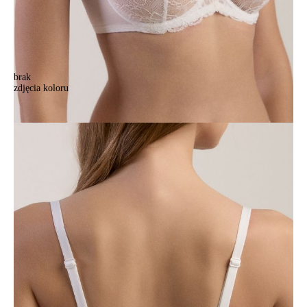
brak
zdjęcia koloru
Biustonosz CONTE ELEGANT AUTOGRAPH RB6168, r.70B, biały
Biustonosz CONTE ELEGANT AUTOGRAPH RB6168, r.70B, biały
112,90 zł
Kolory:
BRAK
ZDJĘCIA
BRAK
ZDJĘCIA
BRAK
ZDJĘCIA
BRAK
ZDJĘCIA
Rozmiary:
Tabela rozmiarów
70B
70C
70D
75A
75B