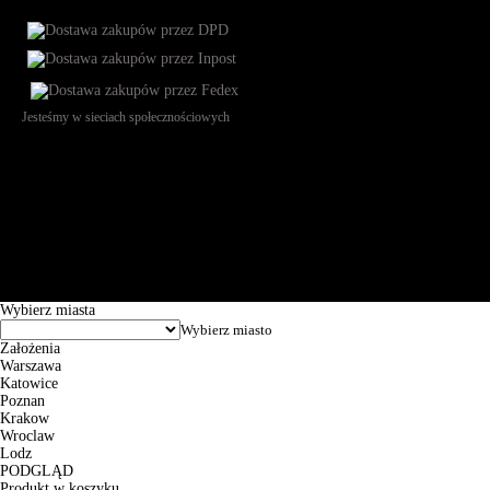
Jesteśmy w sieciach społecznościowych
Św. Teresy 91, 91-341, Łódź, Poland, NIP 732-216-37-57, REGON
101144034, Powszechna Kasa Oszczędności Bank Polski SA, ul.
Puławska 15, 02-515 Warszawa: 30102034080000410205628799.
Godziny pracy: 8:00-16:00 od poniedziałku do piątku. Czas realizacji
zamówienia wynosi od 24h do 2 dni roboczych.
© 2026 EuroTrade Tex Sp. z o.o.
Wybierz miasta
Założenia
Warszawa
Katowice
Poznan
Krakow
Wroclaw
Lodz
PODGLĄD
Produkt w koszyku