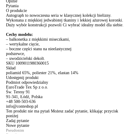
Opinie
Pytania
O produkcie
Autograph to nowoczesna seria w klasycznej kolekcji bielizny.
Wykonana z miękkiej jedwabistej tkaniny i lekkiej ażurowej koronki.
Duży wybór konstrukcji pozwoli Ci wybrać idealny model dla siebie.
Cechy modelu:
– balkonetka z miękkimi miseczkami,
– wertykalne cięcie,
– boczne części stanu na nieelastycznej
podszewce,
– uwodzicielski dekolt.
SKU
1009011980360015
Skład
poliamid 65%, poliester 21%, elastan 14%
Udostępnij produkt
Podmiot odpowiedzialny
EuroTrade Tex Sp z o.o.
Św. Teresy 91
91-341, Łódź, Polska
+48 500-503-636
info@conteshop.pl
Ten produkt nie ma pytań Możesz zadać pytanie, klikając przycisk
poniżej
Zadaj pytanie
Nowe pytanie