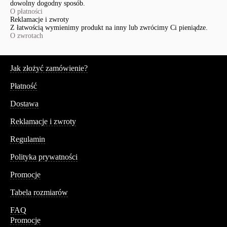
dowolny dogodny sposób.
O płatności
Reklamacje i zwroty
Z łatwością wymienimy produkt na inny lub zwrócimy Ci pieniądze.
O zwrotach
Serwis
Jak złożyć zamówienie?
Płatność
Dostawa
Reklamacje i zwroty
Regulamin
Polityka prywatności
Promocje
Tabela rozmiarów
FAQ
Promocje