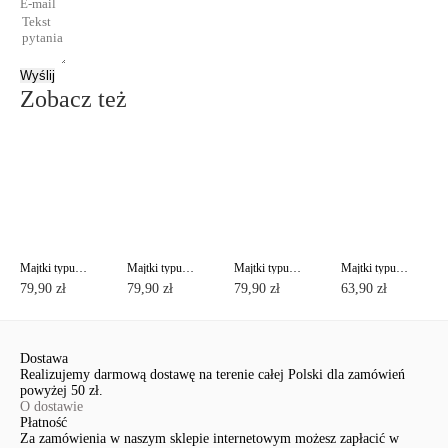
Wyślij
Zobacz też
Majtki typu "figi" ze średnim stanem AUTOGRAPH RP3129
Majtki typu "figi" ze średnim stanem AUTOGRAPH RP3129
Majtki typu "figi" ze średnim stanem AUTOGRAPH RP3129
Majtki typu "tanga" ze średnim stanem AUTOGRAPH RP6130
79,90 zł
79,90 zł
79,90 zł
63,90 zł
Dostawa
Realizujemy darmową dostawę na terenie całej Polski dla zamówień
powyżej 50 zł.
O dostawie
Płatność
Za zamówienia w naszym sklepie internetowym możesz zapłacić w