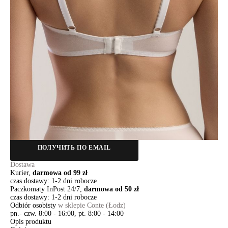
75C
75D
80A
80B
80C
85A
85B
Ilość:
-
+
DODAJ DO KOSZYKA
Jak złożyć zamówienie
POWIADOM MNIE O DOSTĘPNOŚCI
ПОЛУЧИТЬ ПО EMAIL
Dostawa
Kurier,
darmowa od 99 zł
czas dostawy: 1-2 dni robocze
Paczkomaty InPost 24/7,
darmowa od 50 zł
czas dostawy: 1-2 dni robocze
Odbiór osobisty
w sklepie Conte (Łodz)
pn.- czw. 8:00 - 16:00, pt. 8:00 - 14:00
Opis produktu