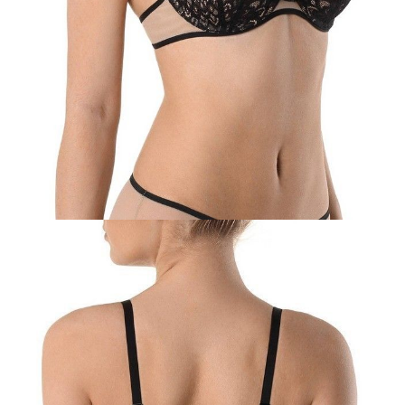
85C
Ilość:
-
+
DODAJ DO KOSZYKA
Jak złożyć zamówienie
POWIADOM MNIE O DOSTĘPNOŚCI
ПОЛУЧИТЬ ПО EMAIL
Dostawa
Kurier,
darmowa od 99 zł
czas dostawy: 1-2 dni robocze
Paczkomaty InPost 24/7,
darmowa od 50 zł
czas dostawy: 1-2 dni robocze
Odbiór osobisty
w sklepie Conte (Łodz)
pn.- czw. 8:00 - 16:00, pt. 8:00 - 14:00
Opis produktu
Opinie
Pytania
O produkcie
Biustonosz Venus wykonany jest z delikatnej koronki o nietypowym
wzorze. Lekkość wzoru wspiera przewiewna siateczka o delikatnym
połysku.