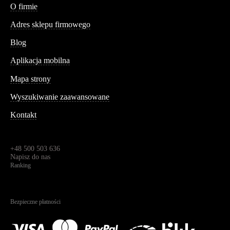
O firmie
Adres sklepu firmowego
Blog
Aplikacja mobilna
Informacja
Mapa strony
Wyszukiwanie zaawansowane
Kontakt
Dane kontaktowe
Św. Teresy 91,
91-341, Łódź, Polska
+48 500 503 636
Napisz do nas
Ranking
4.95
Na podstawie
1823
recenzji
Bezpieczne płatności