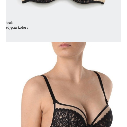
brak
zdjęcia koloru
Biustonosz CONTE ELEGANT VENUS TB1075, r.70A, czarny
Biustonosz CONTE ELEGANT VENUS TB1075, r.70A, czarny
155,90 zł
Kolory:
BRAK
ZDJĘCIA
BRAK
ZDJĘCIA
Rozmiary:
Tabela rozmiarów
70A
70B
70C
70D
75C
75D
80A
80B
80C
80D
85A