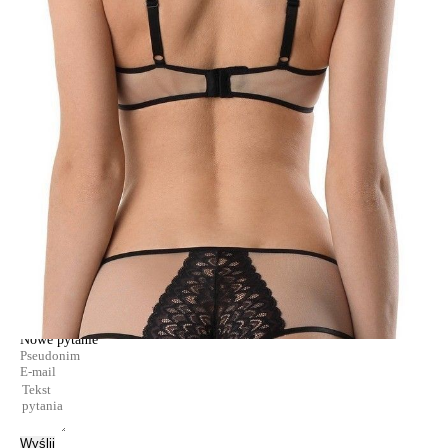
Dzięki cielistemu odcieniu siateczka zdaje się znikać na ciele,
podkreślając koronkowe detale i płynne linie sylwetki.
Cechy modelu:
- formowana miseczka push-up,
- krawędź miseczki płynnie przechodzi w pasek, podkreślając fason,
- ramiączka odpinane na plecach z możliwością ponownego zapięcia
„na krzyż”.
SKU
1009010800350012
Skład
poliamid 55%; poliester 33%; elastan 12%
Udostępnij produkt
Podmiot odpowiedzialny
EuroTrade Tex Sp z o.o.
Św. Teresy 91
91-341, Łódź, Polska
+48 500-503-636
info@conteshop.pl
Ten produkt nie ma pytań Możesz zadać pytanie, klikając przycisk
poniżej
Zadaj pytanie
Nowe pytanie
Wyślij