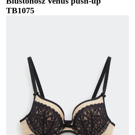
Biustonosz Venus push-up
TB1075