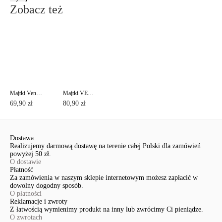
Zobacz też
Majtki Venus z niskim stanem TP1067
Majtki VENUS TP3068 ze średnim stanem
69,90 zł
80,90 zł
Dostawa
Realizujemy darmową dostawę na terenie całej Polski dla zamówień
powyżej 50 zł.
O dostawie
Płatność
Za zamówienia w naszym sklepie internetowym możesz zapłacić w
dowolny dogodny sposób.
O płatności
Reklamacje i zwroty
Z łatwością wymienimy produkt na inny lub zwrócimy Ci pieniądze.
O zwrotach