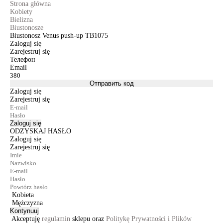
Strona główna
Kobiety
Bielizna
Biustonosze
Biustonosz Venus push-up TB1075
Zaloguj się
Zarejestruj się
Телефон
Email
Отправить код
Zaloguj się
Zarejestruj się
Zaloguj się
ODZYSKAJ HASŁO
Zaloguj się
Zarejestruj się
Kobieta
Mężczyzna
Kontynuuj
Akceptuję
regulamin
sklepu oraz
Politykę Prywatności i Plików