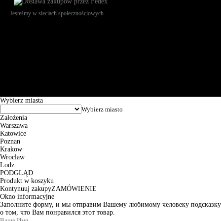
Jesteśmy w sieciach społecznościowych
Św. Teresy 91, 91-341, Łódź, Poland, NIP 732-216-37-57, REGON
101144034, Powszechna Kasa Oszczędności Bank Polski SA, ul.
Puławska 15, 02-515 Warszawa: 30102034080000410205628799.
Godziny pracy: 8:00-16:00 od poniedziałku do piątku. Czas realizacji
zamówienia wynosi od 24h do 2 dni roboczych.
© 2026 EuroTrade Tex Sp. z o.o.
Wybierz miasta
Założenia
Warszawa
Katowice
Poznan
Krakow
Wroclaw
Lodz
PODGLĄD
Produkt w koszyku
Kontynuuj zakupy
ZAMÓWIENIE
Okno informacyjne
Заполните форму, и мы отправим Вашему любимому человеку подсказку
о том, что Вам понравился этот товар.