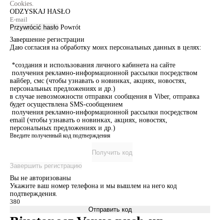
Cookies.
ODZYSKAJ HASŁO
Przywrócić hasło
Powrót
Завершение регистрации
Даю согласия на обработку моих персональных данных в целях:
*создания и использования личного кабинета на сайте
получения рекламно-информационной рассылки посредством
вайбер, смс (чтобы узнавать о новинках, акциях, новостях,
персональных предложениях и др.)
в случае невозможности отправки сообщения в Viber, отправка
будет осуществлена SMS-сообщением
получения рекламно-информационной рассылки посредством
email (чтобы узнавать о новинках, акциях, новостях,
персональных предложениях и др.)
Введите полученный код подтверждения
Получить код
Завершить регистрацию
Вы не авторизованы
Укажите ваш номер телефона и мы вышлем на него код
подтверждения.
Отправить код