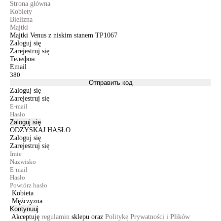
Strona główna
Kobiety
Bielizna
Majtki
Majtki Venus z niskim stanem TP1067
Zaloguj się
Zarejestruj się
Телефон
Email
Отправить код
Zaloguj się
Zarejestruj się
Zaloguj się
ODZYSKAJ HASŁO
Zaloguj się
Zarejestruj się
Kobieta
Mężczyzna
Kontynuuj
Akceptuję
regulamin
sklepu oraz
Politykę Prywatności i Plików