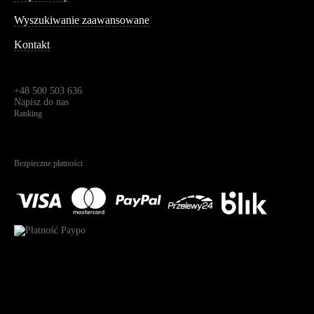
Wyszukiwanie zaawansowane
Kontakt
Dane kontaktowe
Św. Teresy 91,
91-341, Łódź, Polska
+48 500 503 636
Napisz do nas
Ranking
4.95
Na podstawie
1823
recenzji
Bezpieczne płatności