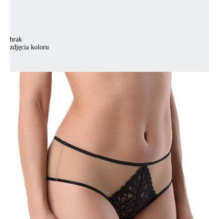
brak
zdjęcia koloru
Majtki CONTE ELEGANT VENUS TP1067, r.102, czarny
Majtki CONTE ELEGANT VENUS TP1067, r.102, czarny
69,90 zł
Kolory:
BRAK
ZDJĘCIA
BRAK
ZDJĘCIA
Rozmiary:
Tabela rozmiarów
90/XS
94/S
98/M
102/L
Ilość:
-
+
DODAJ DO KOSZYKA
Jak złożyć zamówienie