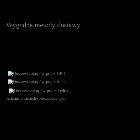
Wygodne metody dostawy
Jesteśmy w sieciach społecznościowych
Św. Teresy 91, 91-341, Łódź, Poland, NIP 732-216-37-57, REGON
101144034, Powszechna Kasa Oszczędności Bank Polski SA, ul.
Puławska 15, 02-515 Warszawa: 30102034080000410205628799.
Godziny pracy: 8:00-16:00 od poniedziałku do piątku. Czas realizacji