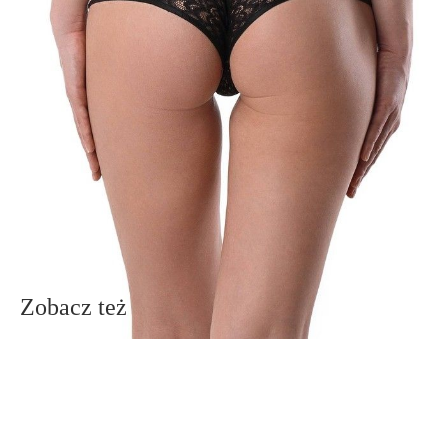
poliamid 82%; elastan 18%; podszewka klinowa: bawełna 100%
Udostępnij produkt
Podmiot odpowiedzialny
EuroTrade Tex Sp z o.o.
Św. Teresy 91
91-341, Łódź, Polska
+48 500-503-636
info@conteshop.pl
Ten produkt nie ma pytań Możesz zadać pytanie, klikając przycisk
poniżej
Zadaj pytanie
Nowe pytanie
Wyślij
Zobacz też