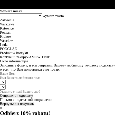
zamówienia wynosi od 24h do 2 dni roboczych.
© 2026 EuroTrade Tex Sp. z o.o.
Wybierz miasta
Założenia
Warszawa
Katowice
Poznan
Krakow
Wroclaw
Lodz
PODGLĄD
Produkt w koszyku
Kontynuuj zakupy
ZAMÓWIENIE
Okno informacyjne
Заполните форму, и мы отправим Вашему любимому человеку подсказку
о том, что Вам понравился этот товар.
Отправить подсказку
Письмо с подсказкой отправлено
Вернуться к покупкам
×
Odbierz 10% rabatu!