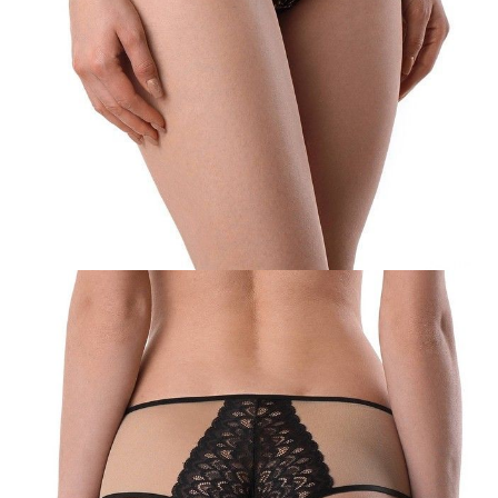
POWIADOM MNIE O DOSTĘPNOŚCI
ПОЛУЧИТЬ ПО EMAIL
Dostawa
Kurier,
darmowa od 99 zł
czas dostawy: 1-2 dni robocze
Paczkomaty InPost 24/7,
darmowa od 50 zł
czas dostawy: 1-2 dni robocze
Odbiór osobisty
w sklepie Conte (Łodz)
pn.- czw. 8:00 - 16:00, pt. 8:00 - 14:00
Opis produktu
Opinie
Pytania
O produkcie
Figi Venus wykonane są z delikatnej koronki o nietypowym wzorze.
Lekkość wzoru wspiera przewiewna siateczka o delikatnym połysku.
Dzięki cielistemu odcieniu siateczka zdaje się znikać na ciele,
podkreślając koronkowe detale i płynne linie sylwetki.
Cechy modelu:
- niski stan,
- wykończony elastyczną taśmą,
- wykonana z elastycznej koronki i połyskującej siateczki.
SKU
1009020640010012
Skład