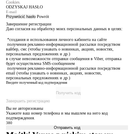
Cookies.
ODZYSKAJ HASŁO
Przywrócić hasło
Powrót
Завершение регистрации
Даю согласия на обработку моих персональных данных в целях:
*создания и использования личного кабинета на сайте
получения рекламно-информационной рассылки посредством
вайбер, смс (чтобы узнавать о новинках, акциях, новостях,
персональных предложениях и др.)
в случае невозможности отправки сообщения в Viber, отправка
будет осуществлена SMS-сообщением
получения рекламно-информационной рассылки посредством
email (чтобы узнавать о новинках, акциях, новостях,
персональных предложениях и др.)
Введите полученный код подтверждения
Получить код
Завершить регистрацию
Вы не авторизованы
Укажите ваш номер телефона и мы вышлем на него код
подтверждения.
Отправить код