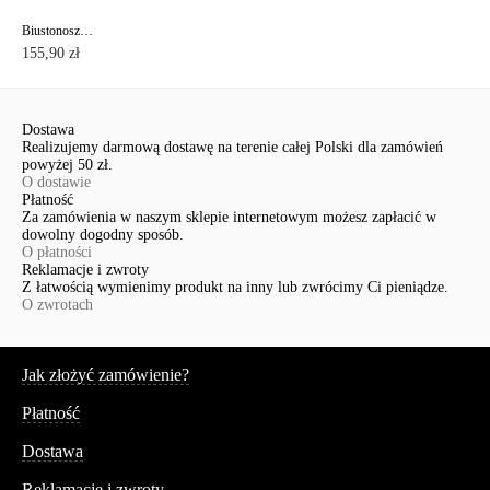
Biustonosz Venus push-up TB1075
155,90 zł
Dostawa
Realizujemy darmową dostawę na terenie całej Polski dla zamówień
powyżej 50 zł.
O dostawie
Płatność
Za zamówienia w naszym sklepie internetowym możesz zapłacić w
dowolny dogodny sposób.
O płatności
Reklamacje i zwroty
Z łatwością wymienimy produkt na inny lub zwrócimy Ci pieniądze.
O zwrotach
Serwis
Jak złożyć zamówienie?
Płatność
Dostawa
Reklamacje i zwroty