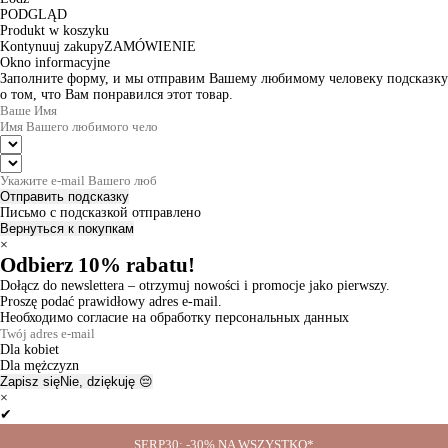
PODGLĄD
Produkt w koszyku
Kontynuuj zakupy
ZAMÓWIENIE
Okno informacyjne
Заполните форму, и мы отправим Вашему любимому человеку подсказку
о том, что Вам понравился этот товар.
Отправить подсказку
Письмо с подсказкой отправлено
Вернуться к покупкам
×
Odbierz 10% rabatu!
Dołącz do newslettera – otrzymuj nowości i promocje jako pierwszy.
Proszę podać prawidłowy adres e-mail.
Необходимо согласие на обработку персональных данных
Dla kobiet
Dla mężczyzn
Zapisz się
Nie, dziękuję 😔
×
✔
Thanks for the subscription!
SERP30: -30% NA WSZYSTKO*