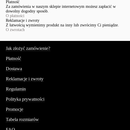
Płatność
Za zamówienia w naszym sklepie internetowym możesz zapłacić w
dowolny dogodny sposób.
O płatności
Reklamacje i zwroty
Z łatwością wymienimy produkt na inny lub zwrócimy Ci pieniądze.
O zwrotach
Serwis
Jak złożyć zamówienie?
Płatność
Dostawa
Reklamacje i zwroty
Regulamin
Polityka prywatności
Promocje
Tabela rozmiarów
FAQ