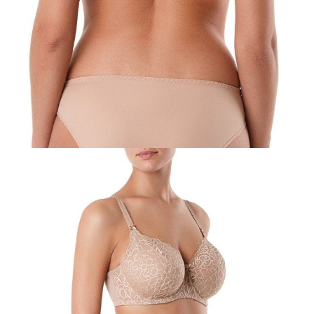
85C
85D
85E
85F
90C
90D
90E
95C
95D
Ilość:
-
+
DODAJ DO KOSZYKA
Jak złożyć zamówienie
POWIADOM MNIE O DOSTĘPNOŚCI
ПОЛУЧИТЬ ПО EMAIL
Dostawa
Kurier,
darmowa od 99 zł
czas dostawy: 1-2 dni robocze
Paczkomaty InPost 24/7,
darmowa od 50 zł
czas dostawy: 1-2 dni robocze
Odbiór osobisty
w sklepie Conte (Łodz)