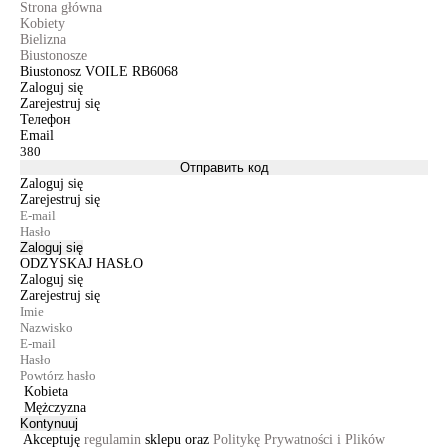
Strona główna
Kobiety
Bielizna
Biustonosze
Biustonosz VOILE RB6068
Zaloguj się
Zarejestruj się
Телефон
Email
Отправить код
Zaloguj się
Zarejestruj się
Zaloguj się
ODZYSKAJ HASŁO
Zaloguj się
Zarejestruj się
Kobieta
Mężczyzna
Kontynuuj
Akceptuję
regulamin
sklepu oraz
Politykę Prywatności i Plików