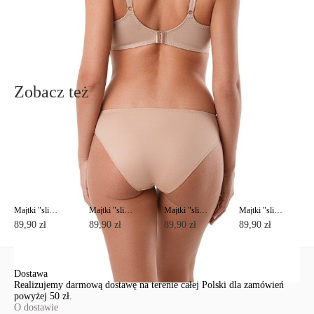
Nowe pytanie
Wyślij
Zobacz też
Majtki "slipy" VOILE RP2023
Majtki "slipy" VOILE RP2023
Majtki "slipy" VOILE RP2023
Majtki "slipy" VOILE RP2023
89,90 zł
89,90 zł
89,90 zł
89,90 zł
Dostawa
Realizujemy darmową dostawę na terenie całej Polski dla zamówień
powyżej 50 zł.
O dostawie