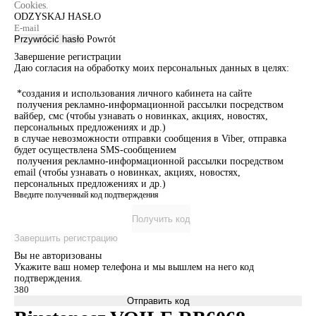
Cookies.
ODZYSKAJ HASŁO
Przywrócić hasło
Powrót
Завершение регистрации
Даю согласия на обработку моих персональных данных в целях:
*создания и использования личного кабинета на сайте
получения рекламно-информационной рассылки посредством
вайбер, смс (чтобы узнавать о новинках, акциях, новостях,
персональных предложениях и др.)
в случае невозможности отправки сообщения в Viber, отправка
будет осуществлена SMS-сообщением
получения рекламно-информационной рассылки посредством
email (чтобы узнавать о новинках, акциях, новостях,
персональных предложениях и др.)
Введите полученный код подтверждения
Получить код
Завершить регистрацию
Вы не авторизованы
Укажите ваш номер телефона и мы вышлем на него код
подтверждения.
Отправить код