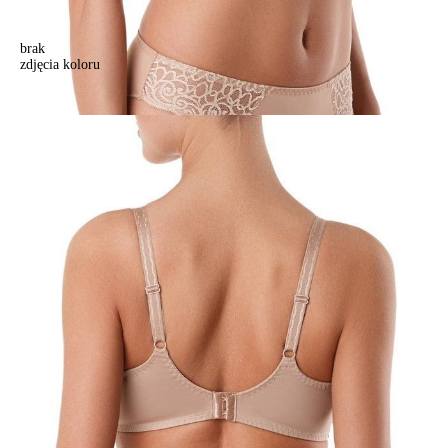
brak
zdjęcia koloru
Biustonosz VOILE RB6068, r.75D, cielisty
Biustonosz VOILE RB6068, r.75D, cielisty
149,90 zł
Kolory:
BRAK
ZDJĘCIA
BRAK
ZDJĘCIA
BRAK
ZDJĘCIA
BRAK
ZDJĘCIA
Rozmiary:
Tabela rozmiarów
75D
75E
75F
75G
80C
80D
80E
80F
80G