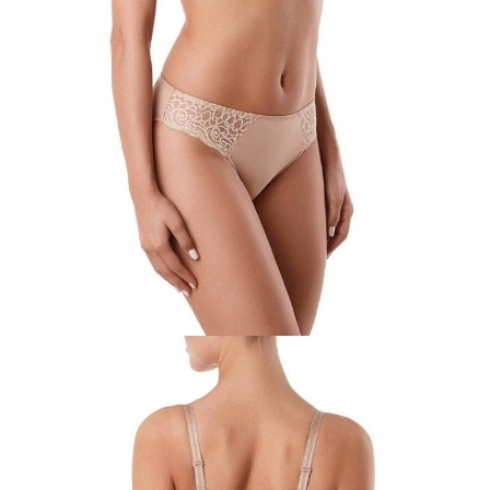
pn.- czw. 8:00 - 16:00, pt. 8:00 - 14:00
Opis produktu
Opinie
Pytania
O produkcie
Biustonosz VOILE stworzony dla kobiet z krągłościami. Połączenie
funkcjonalnych materiałów i sprawdzonych wzorów zapewnia idealne
dopasowanie i nienaganne wsparcie.
Z pewnością docenisz luksusową koronkę z abstrakcyjnym,
ekspresyjnym wzorem stworzonym wyłącznie dla Conte.
Cechy modelu:
- miękka miseczka z potrójnym podziałem po przekątnej,
- miseczka na podszewce z nieelastycznej tkaniny,
- z fiszbinami.
SKU
1009010660480010
Skład
poliamid 94%; elastan 6%
Udostępnij produkt
Podmiot odpowiedzialny
EuroTrade Tex Sp z o.o.
Św. Teresy 91
91-341, Łódź, Polska
+48 500-503-636
info@conteshop.pl
Ten produkt nie ma pytań Możesz zadać pytanie, klikając przycisk
poniżej
Zadaj pytanie