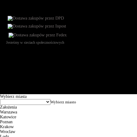
Jesteśmy w sieciach społecznościowych
Św. Teresy 91, 91-341, Łódź, Poland, NIP 732-216-37-57, REGON
101144034, Powszechna Kasa Oszczędności Bank Polski SA, ul.
Puławska 15, 02-515 Warszawa: 30102034080000410205628799.
Godziny pracy: 8:00-16:00 od poniedziałku do piątku. Czas realizacji
zamówienia wynosi od 24h do 2 dni roboczych.
© 2026 EuroTrade Tex Sp. z o.o.
Wybierz miasta
Założenia
Warszawa
Katowice
Poznan
Krakow
Wroclaw
Lodz