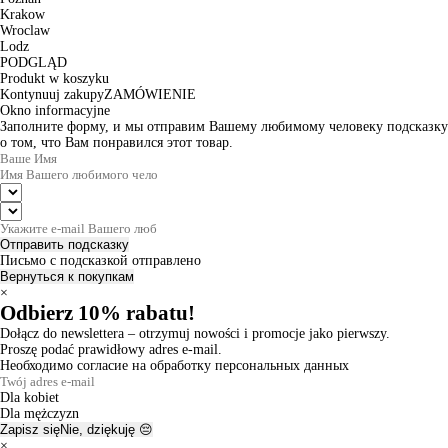
Krakow
Wroclaw
Lodz
PODGLĄD
Produkt w koszyku
Kontynuuj zakupy
ZAMÓWIENIE
Okno informacyjne
Заполните форму, и мы отправим Вашему любимому человеку подсказку
о том, что Вам понравился этот товар.
Отправить подсказку
Письмо с подсказкой отправлено
Вернуться к покупкам
×
Odbierz 10% rabatu!
Dołącz do newslettera – otrzymuj nowości i promocje jako pierwszy.
Proszę podać prawidłowy adres e-mail.
Необходимо согласие на обработку персональных данных
Dla kobiet
Dla mężczyzn
Zapisz się
Nie, dziękuję 😔
×