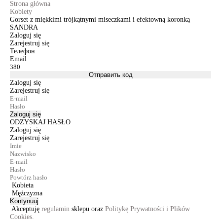
Strona główna
Kobiety
Gorset z miękkimi trójkątnymi miseczkami i efektowną koronką
SANDRA
Zaloguj się
Zarejestruj się
Телефон
Email
Отправить код
Zaloguj się
Zarejestruj się
Zaloguj się
ODZYSKAJ HASŁO
Zaloguj się
Zarejestruj się
Kobieta
Mężczyzna
Kontynuuj
Akceptuję
regulamin
sklepu oraz
Politykę Prywatności i Plików
Cookies.