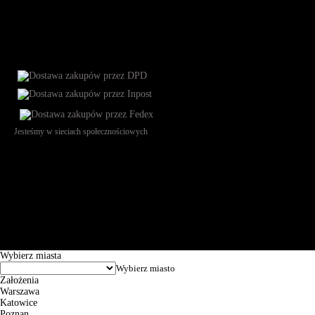
Jesteśmy w sieciach społecznościowych
Św. Teresy 91, 91-341, Łódź, Poland, NIP 732-216-37-57, REGON
101144034, Powszechna Kasa Oszczędności Bank Polski SA, ul.
Puławska 15, 02-515 Warszawa: 30102034080000410205628799.
Godziny pracy: 8:00-16:00 od poniedziałku do piątku. Czas realizacji
zamówienia wynosi od 24h do 2 dni roboczych.
© 2026 EuroTrade Tex Sp. z o.o.
Wybierz miasta
Założenia
Warszawa
Katowice
Poznan