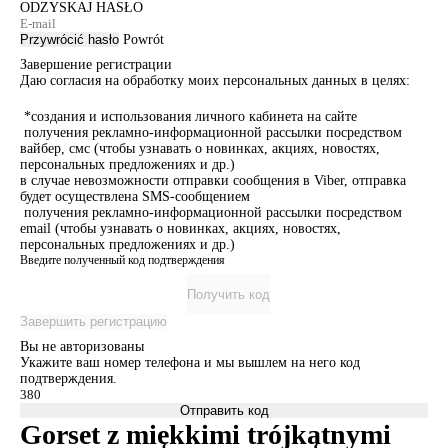
ODZYSKAJ HASŁO
Przywrócić hasło
Powrót
Завершение регистрации
Даю согласия на обработку моих персональных данных в целях:
*создания и использования личного кабинета на сайте
получения рекламно-информационной рассылки посредством
вайбер, смс (чтобы узнавать о новинках, акциях, новостях,
персональных предложениях и др.)
в случае невозможности отправки сообщения в Viber, отправка
будет осуществлена SMS-сообщением
получения рекламно-информационной рассылки посредством
email (чтобы узнавать о новинках, акциях, новостях,
персональных предложениях и др.)
Введите полученный код подтверждения
Получить код
Завершить регистрацию
Вы не авторизованы
Укажите ваш номер телефона и мы вышлем на него код
подтверждения.
Отправить код
Gorset z miękkimi trójkątnymi