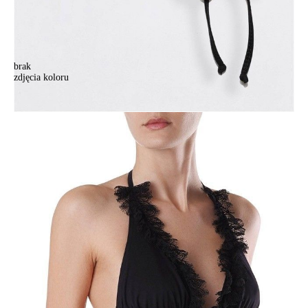
brak
zdjęcia koloru
Damski stanik do pływania CONTE ELEGANT SANDRA, r.77-81,
czarny
Damski stanik do pływania CONTE ELEGANT SANDRA, r.77-81,
czarny
196,90 zł
Kolory:
BRAK
ZDJĘCIA
Rozmiary:
77-81
82-88
87-93
92-98
Ilość:
-
+
DODAJ DO KOSZYKA
Jak złożyć zamówienie