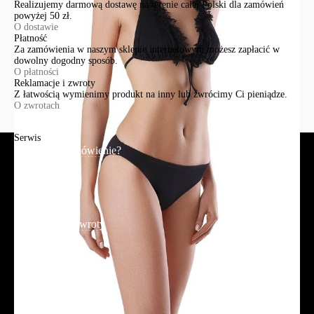
Realizujemy darmową dostawę na terenie całej Polski dla zamówień
powyżej 50 zł.
O dostawie
Płatność
Za zamówienia w naszym sklepie internetowym możesz zapłacić w
dowolny dogodny sposób.
O płatności
Reklamacje i zwroty
Z łatwością wymienimy produkt na inny lub zwrócimy Ci pieniądze.
O zwrotach
Serwis
Jak złożyć zamówienie?
Płatność
Dostawa
Reklamacje i zwroty
Regulamin
Polityka prywatności
Promocje