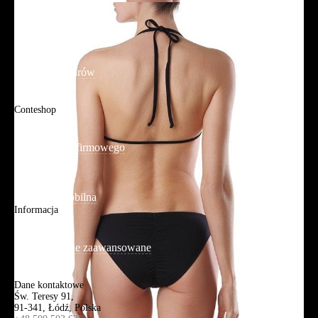
Tabela rozmiarów
FAQ
Promocje
Tabela rozmiarów
FAQ
Conteshop
O firmie
Adres sklepu firmowego
Blog
Aplikacja mobilna
Informacja
Mapa strony
Wyszukiwanie zaawansowane
Kontakt
Dane kontaktowe
Św. Teresy 91,
91-341, Łódź, Polska