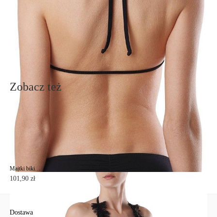
Ten produkt nie ma pytań Możesz zadać pytanie, klikając przycisk
poniżej
Zadaj pytanie
Nowe pytanie
Wyślij
Zobacz też
Majtki bikini ze średnim stanem SANDRA
101,90 zł
Dostawa