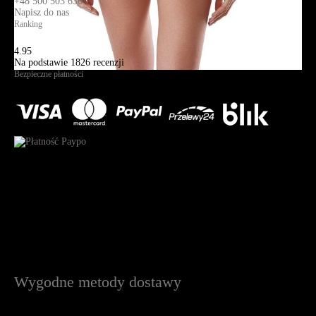
+48 500 503 636
Napisz do nas
Ranking
4.95
Na podstawie
1826
recenzji
Bezpieczne płatności
Wygodne metody dostawy