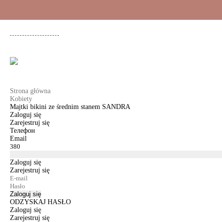
+48 500 503 636
KOBIETY
MĘŻCZYŹNI
DLA DZIEWCZYNEK
DL
Strona główna
Kobiety
Majtki bikini ze średnim stanem SANDRA
Zaloguj się
Zarejestruj się
Телефон
Email
Zaloguj się
Zarejestruj się
Zaloguj się
ODZYSKAJ HASŁO
Zaloguj się
Zarejestruj się