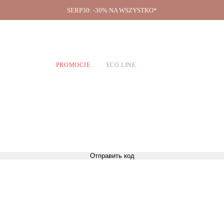
SERP30: -30% NA WSZYSTKO*
O firmie
A CHŁOPCÓW
PROMOCJE
ECO LINE
Отправить код