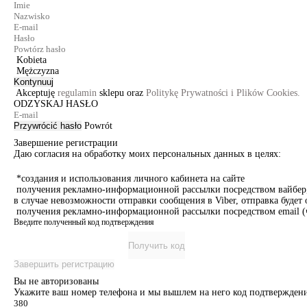
Kobieta
Mężczyzna
Kontynuuj
Akceptuję
regulamin
sklepu oraz
Politykę Prywatności i Plików Cookies.
ODZYSKAJ HASŁO
Przywrócić hasło
Powrót
Завершение регистрации
Даю согласия на обработку моих персональных данных в целях:
*создания и использования личного кабинета на сайте
получения рекламно-информационной рассылки посредством вайбер, 
в случае невозможности отправки сообщения в Viber, отправка буде
получения рекламно-информационной рассылки посредством email (ч
Введите полученный код подтверждения
Получить код
Завершить регистрацию
Вы не авторизованы
Укажите ваш номер телефона и мы вышлем на него код подтверждени