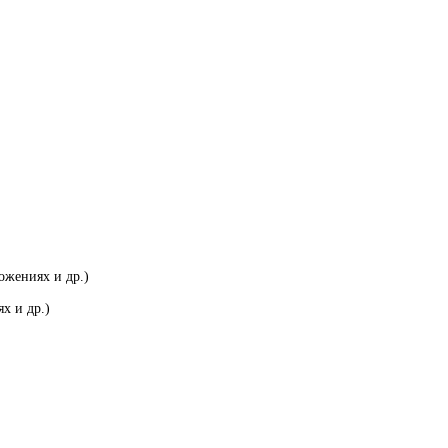
ожениях и др.)
х и др.)