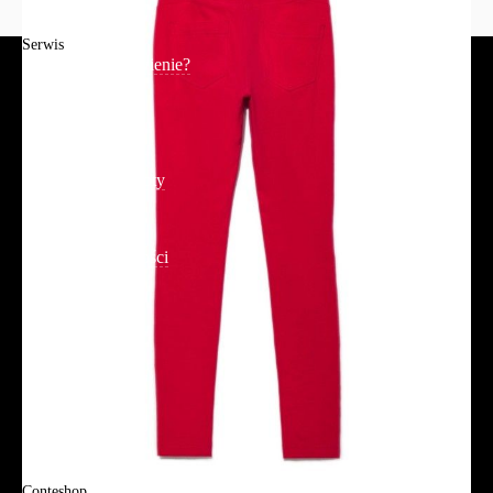
Serwis
Jak złożyć zamówienie?
Płatność
Dostawa
Reklamacje i zwroty
Regulamin
Polityka prywatności
Promocje
Tabela rozmiarów
FAQ
Promocje
Tabela rozmiarów
FAQ
Conteshop