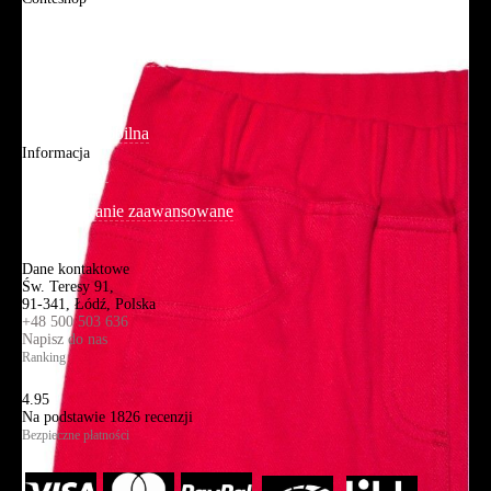
O firmie
Adres sklepu firmowego
Blog
Aplikacja mobilna
Informacja
Mapa strony
Wyszukiwanie zaawansowane
Kontakt
Dane kontaktowe
Św. Teresy 91,
91-341, Łódź, Polska
+48 500 503 636
Napisz do nas
Ranking
4.95
Na podstawie
1826
recenzji
Bezpieczne płatności