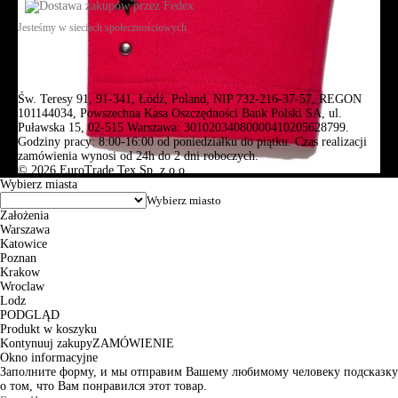
Jesteśmy w sieciach społecznościowych
Św. Teresy 91, 91-341, Łódź, Poland, NIP 732-216-37-57, REGON
101144034, Powszechna Kasa Oszczędności Bank Polski SA, ul.
Puławska 15, 02-515 Warszawa: 30102034080000410205628799.
Godziny pracy: 8:00-16:00 od poniedziałku do piątku. Czas realizacji
zamówienia wynosi od 24h do 2 dni roboczych.
© 2026 EuroTrade Tex Sp. z o.o.
Wybierz miasta
Założenia
Warszawa
Katowice
Poznan
Krakow
Wroclaw
Lodz
PODGLĄD
Produkt w koszyku
Kontynuuj zakupy
ZAMÓWIENIE
Okno informacyjne
Заполните форму, и мы отправим Вашему любимому человеку подсказку
о том, что Вам понравился этот товар.