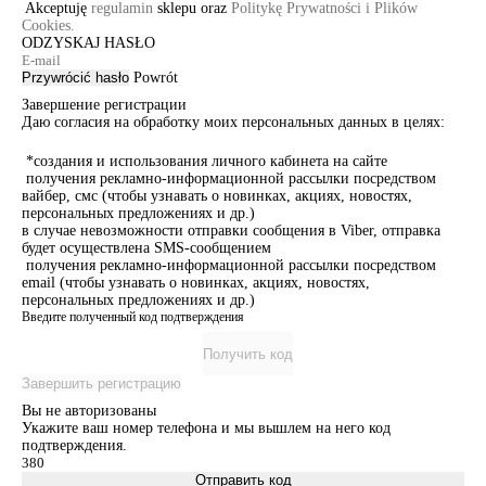
Akceptuję
regulamin
sklepu oraz
Politykę Prywatności i Plików
Cookies.
ODZYSKAJ HASŁO
Przywrócić hasło
Powrót
Завершение регистрации
Даю согласия на обработку моих персональных данных в целях:
*создания и использования личного кабинета на сайте
получения рекламно-информационной рассылки посредством
вайбер, смс (чтобы узнавать о новинках, акциях, новостях,
персональных предложениях и др.)
в случае невозможности отправки сообщения в Viber, отправка
будет осуществлена SMS-сообщением
получения рекламно-информационной рассылки посредством
email (чтобы узнавать о новинках, акциях, новостях,
персональных предложениях и др.)
Введите полученный код подтверждения
Получить код
Завершить регистрацию
Вы не авторизованы
Укажите ваш номер телефона и мы вышлем на него код
подтверждения.
Отправить код