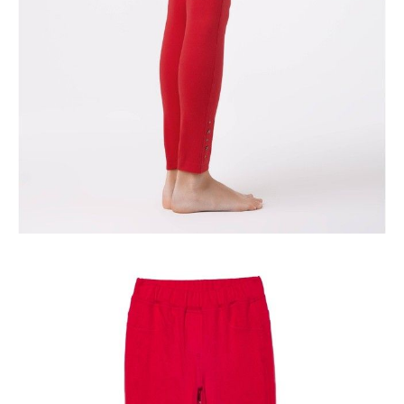
DODAJ DO KOSZYKA
Jak złożyć zamówienie
POWIADOM MNIE O DOSTĘPNOŚCI
ПОЛУЧИТЬ ПО EMAIL
Dostawa
Kurier,
darmowa od 99 zł
czas dostawy: 1-2 dni robocze
Paczkomaty InPost 24/7,
darmowa od 50 zł
czas dostawy: 1-2 dni robocze
Odbiór osobisty
w sklepie Conte (Łodz)
pn.- czw. 8:00 - 16:00, pt. 8:00 - 14:00
Opis produktu
Opinie
Pytania
O produkcie
.
SKU
1005091350010947
Skład
bawełna 91%; elastan 9%
Udostępnij produkt
Podmiot odpowiedzialny