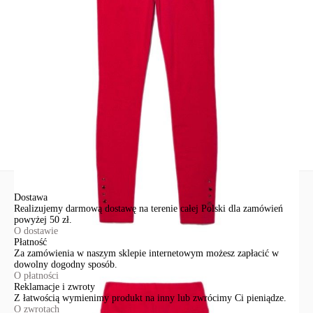
EuroTrade Tex Sp z o.o.
Św. Teresy 91
91-341, Łódź, Polska
+48 500-503-636
info@conteshop.pl
Ten produkt nie ma pytań Możesz zadać pytanie, klikając przycisk
poniżej
Zadaj pytanie
Nowe pytanie
Wyślij
Dostawa
Realizujemy darmową dostawę na terenie całej Polski dla zamówień
powyżej 50 zł.
O dostawie
Płatność
Za zamówienia w naszym sklepie internetowym możesz zapłacić w
dowolny dogodny sposób.
O płatności
Reklamacje i zwroty
Z łatwością wymienimy produkt na inny lub zwrócimy Ci pieniądze.
O zwrotach