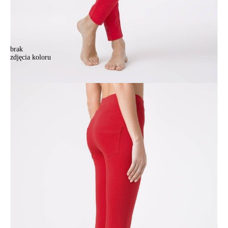
brak
zdjęcia koloru
Jegginsy damskie CONTE ELEGANT VEGAS, r.164-102, risky red
Jegginsy damskie CONTE ELEGANT VEGAS, r.164-102, risky red
220,90 zł
Kolory:
BRAK
ZDJĘCIA
Rozmiary:
Tabela rozmiarów
164-90/XS
164-94/S
164-98/M
164-102/L
164-106/XL
170-90/XS
170-94/S
170-98/M
170-102/L
170-106/XL
Ilość:
-
+