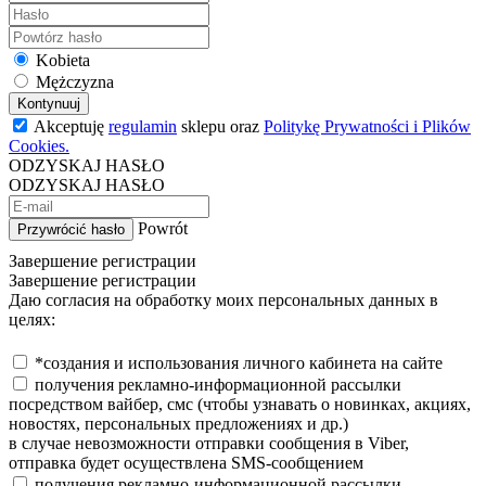
Kobieta
Mężczyzna
Kontynuuj
Akceptuję
regulamin
sklepu oraz
Politykę Prywatności i Plików
Cookies.
ODZYSKAJ HASŁO
ODZYSKAJ HASŁO
Powrót
Przywrócić hasło
Завершение регистрации
Завершение регистрации
Даю согласия на обработку моих персональных данных в
целях:
*создания и использования личного кабинета на сайте
получения рекламно-информационной рассылки
посредством вайбер, смс (чтобы узнавать о новинках, акциях,
новостях, персональных предложениях и др.)
в случае невозможности отправки сообщения в Viber,
отправка будет осуществлена SMS-сообщением
получения рекламно-информационной рассылки