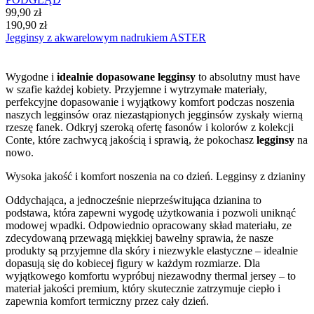
99,90 zł
190,90 zł
Jegginsy z akwarelowym nadrukiem ASTER
Wygodne i
idealnie dopasowane legginsy
to absolutny must have
w szafie każdej kobiety. Przyjemne i wytrzymałe materiały,
perfekcyjne dopasowanie i wyjątkowy komfort podczas noszenia
naszych legginsów oraz niezastąpionych jegginsów zyskały wierną
rzeszę fanek. Odkryj szeroką ofertę fasonów i kolorów z kolekcji
Conte, które zachwycą jakością i sprawią, że pokochasz
legginsy
na
nowo.
Wysoka jakość i komfort noszenia na co dzień. Legginsy z dzianiny
Oddychająca, a jednocześnie nieprześwitująca dzianina to
podstawa, która zapewni wygodę użytkowania i pozwoli uniknąć
modowej wpadki. Odpowiednio opracowany skład materiału, ze
zdecydowaną przewagą miękkiej bawełny sprawia, że nasze
produkty są przyjemne dla skóry i niezwykle elastyczne – idealnie
dopasują się do kobiecej figury w każdym rozmiarze. Dla
wyjątkowego komfortu wypróbuj niezawodny thermal jersey – to
materiał jakości premium, który skutecznie zatrzymuje ciepło i
zapewnia komfort termiczny przez cały dzień.