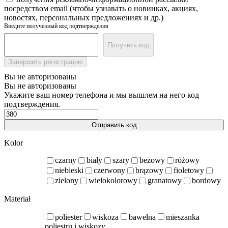
посредством email (чтобы узнавать о новинках, акциях,
новостях, персональных предложениях и др.)
Введите полученный код подтверждения
Получить код
Завершить регистрацию
Вы не авторизованы
Вы не авторизованы
Укажите ваш номер телефона и мы вышлем на него код
подтверждения.
Отправить код
Kolor
czarny
biały
szary
beżowy
różowy
niebieski
czerwony
brązowy
fioletowy
zielony
wielokolorowy
granatowy
bordowy
Materiał
poliester
wiskoza
bawełna
mieszanka
poliestru i wiskozy