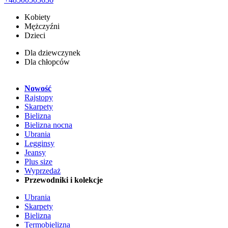
Kobiety
Mężczyźni
Dzieci
Dla dziewczynek
Dla chłopców
Nowość
Rajstopy
Skarpety
Bielizna
Bielizna nocna
Ubrania
Legginsy
Jeansy
Plus size
Wyprzedaż
Przewodniki i kolekcje
Ubrania
Skarpety
Bielizna
Termobielizna