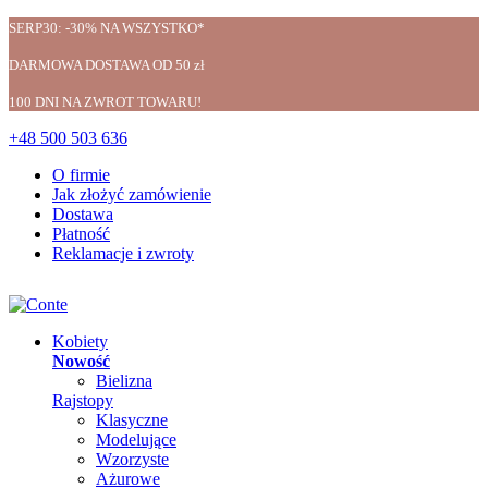
SERP30: -30% NA WSZYSTKO*
DARMOWA DOSTAWA OD 50 zł
100 DNI NA ZWROT TOWARU!
+48 500 503 636
O firmie
Jak złożyć zamówienie
Dostawa
Płatność
Reklamacje i zwroty
Kobiety
Nowość
Bielizna
Rajstopy
Klasyczne
Modelujące
Wzorzyste
Ażurowe