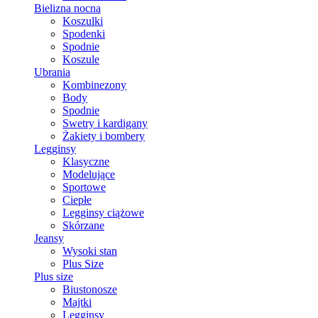
Bielizna nocna
Koszulki
Spodenki
Spodnie
Koszule
Ubrania
Kombinezony
Body
Spodnie
Swetry i kardigany
Żakiety i bombery
Legginsy
Klasyczne
Modelujące
Sportowe
Ciepłe
Legginsy ciążowe
Skórzane
Jeansy
Wysoki stan
Plus Size
Plus size
Biustonosze
Majtki
Legginsy