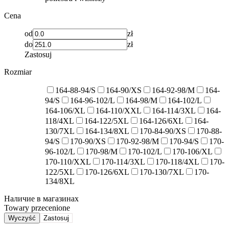
Cena
od
zł
do
zł
Zastosuj
Rozmiar
164-88-94/S
164-90/XS
164-92-98/M
164-
94/S
164-96-102/L
164-98/M
164-102/L
164-106/XL
164-110/XXL
164-114/3XL
164-
118/4XL
164-122/5XL
164-126/6XL
164-
130/7XL
164-134/8XL
170-84-90/XS
170-88-
94/S
170-90/XS
170-92-98/M
170-94/S
170-
96-102/L
170-98/M
170-102/L
170-106/XL
170-110/XXL
170-114/3XL
170-118/4XL
170-
122/5XL
170-126/6XL
170-130/7XL
170-
134/8XL
Наличие в магазинах
Towary przecenione
Wyczyść
Zastosuj