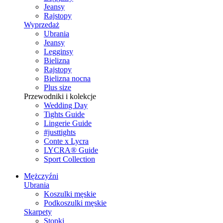
Jeansy
Rajstopy
Wyprzedaż
Ubrania
Jeansy
Legginsy
Bielizna
Rajstopy
Bielizna nocna
Plus size
Przewodniki i kolekcje
Wedding Day
Tights Guide
Lingerie Guide
#justtights
Conte x Lycra
LYCRA® Guide
Sport Сollection
Mężczyźni
Ubrania
Koszulki męskie
Podkoszulki męskie
Skarpety
Stopki