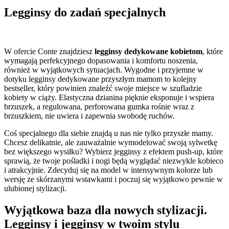
Legginsy do zadań specjalnych
W ofercie Conte znajdziesz
legginsy dedykowane kobietom
, które
wymagają perfekcyjnego dopasowania i komfortu noszenia,
również w wyjątkowych sytuacjach. Wygodne i przyjemne w
dotyku legginsy dedykowane przyszłym mamom to kolejny
bestseller, który powinien znaleźć swoje miejsce w szufladzie
kobiety w ciąży. Elastyczna dzianina pięknie eksponuje i wspiera
brzuszek, a regulowana, perforowana gumka rośnie wraz z
brzuszkiem, nie uwiera i zapewnia swobodę ruchów.
Coś specjalnego dla siebie znajdą u nas nie tylko przyszłe mamy.
Chcesz delikatnie, ale zauważalnie wymodelować swoją sylwetkę
bez większego wysiłku? Wybierz jegginsy z efektem push-up, które
sprawią, że twoje pośladki i nogi będą wyglądać niezwykle kobieco
i atrakcyjnie. Zdecyduj się na model w intensywnym kolorze lub
wersję ze skórzanymi wstawkami i poczuj się wyjątkowo pewnie w
ulubionej stylizacji.
Wyjątkowa baza dla nowych stylizacji.
Legginsy i jegginsy w twoim stylu