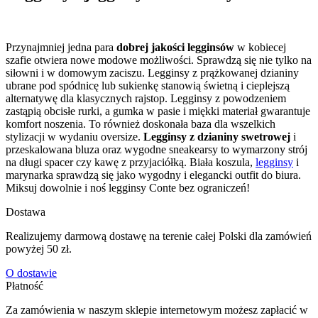
Przynajmniej jedna para
dobrej jakości legginsów
w kobiecej
szafie otwiera nowe modowe możliwości. Sprawdzą się nie tylko na
siłowni i w domowym zaciszu. Legginsy z prążkowanej dzianiny
ubrane pod spódnicę lub sukienkę stanowią świetną i cieplejszą
alternatywę dla klasycznych rajstop. Legginsy z powodzeniem
zastąpią obcisłe rurki, a gumka w pasie i miękki materiał gwarantuje
komfort noszenia. To również doskonała baza dla wszelkich
stylizacji w wydaniu oversize.
Legginsy z dzianiny swetrowej
i
przeskalowana bluza oraz wygodne sneakearsy to wymarzony strój
na długi spacer czy kawę z przyjaciółką. Biała koszula,
legginsy
i
marynarka sprawdzą się jako wygodny i elegancki outfit do biura.
Miksuj dowolnie i noś legginsy Conte bez ograniczeń!
Dostawa
Realizujemy darmową dostawę na terenie całej Polski dla zamówień
powyżej 50 zł.
O dostawie
Płatność
Za zamówienia w naszym sklepie internetowym możesz zapłacić w