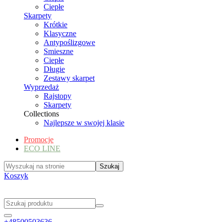
Ciepłe
Skarpety
Krótkie
Klasyczne
Antypoślizgowe
Smieszne
Ciepłe
Długie
Zestawy skarpet
Wyprzedaż
Rajstopy
Skarpety
Collections
Najlepsze w swojej klasie
Promocje
ECO LINE
Koszyk
+48500503636