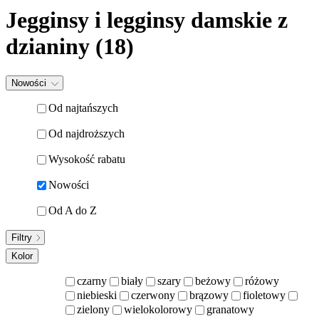
Jegginsy i legginsy damskie z
dzianiny
(18)
Nowości
Od najtańszych
Od najdroższych
Wysokość rabatu
Nowości
Od A do Z
Filtry
Kolor
czarny
biały
szary
beżowy
różowy
niebieski
czerwony
brązowy
fioletowy
zielony
wielokolorowy
granatowy