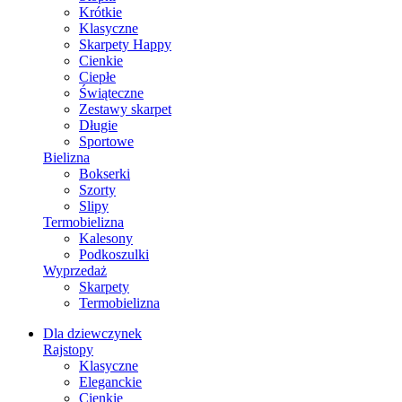
Krótkie
Klasyczne
Skarpety Happy
Cienkie
Ciepłe
Świąteczne
Zestawy skarpet
Długie
Sportowe
Bielizna
Bokserki
Szorty
Slipy
Termobielizna
Kalesony
Podkoszulki
Wyprzedaż
Skarpety
Termobielizna
Dla dziewczynek
Rajstopy
Klasyczne
Eleganckie
Cienkie