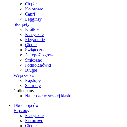
Ciepłe
Kolorowe
Capri
Legginsy
Skarpety
Krótkie
Klasyczne
Eleganckie
Ciepłe
Świąteczne
Antypoślizgowe
Smieszne
Podkolanówki
Długie
Wyprzedaż
Rajstopy
Skarpety
Collections
Najlepsze w swojej klasie
Dla chłopców
Rajstopy
Klasyczne
Kolorowe
Ciepłe