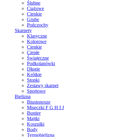
Ślubne
Ciążowe
Cienkie
Grube
Pończochy
Skarpety
Klasyczne
Kolorowe
Cienkie
Ciepłe
Świąteczne
Podkolanówki
Długie
Krótkie
Stopki
Zestawy skarpet
Sportowe
Bielizna
Biustonosze
Miseczki F G H I J
Bustier
Majtki
Koszulki
Body
Termobielizna