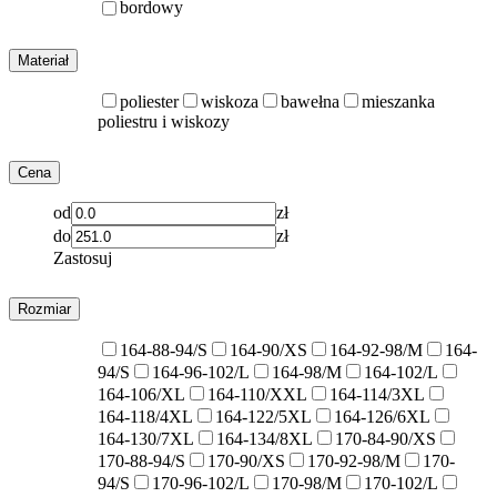
bordowy
Materiał
poliester
wiskoza
bawełna
mieszanka
poliestru i wiskozy
Cena
od
zł
do
zł
Zastosuj
Rozmiar
164-88-94/S
164-90/XS
164-92-98/M
164-
94/S
164-96-102/L
164-98/M
164-102/L
164-106/XL
164-110/XXL
164-114/3XL
164-118/4XL
164-122/5XL
164-126/6XL
164-130/7XL
164-134/8XL
170-84-90/XS
170-88-94/S
170-90/XS
170-92-98/M
170-
94/S
170-96-102/L
170-98/M
170-102/L