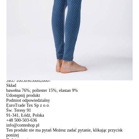
ПОЛУЧИТЬ ПО EMAIL
Dostawa
Kurier,
darmowa od 99 zł
czas dostawy: 1-2 dni robocze
Paczkomaty InPost 24/7,
darmowa od 50 zł
czas dostawy: 1-2 dni robocze
Odbiór osobisty
w sklepie Conte (Łodz)
pn.- czw. 8:00 - 16:00, pt. 8:00 - 14:00
Opis produktu
Opinie
Pytania
O produkcie
Legginsy damskie CONTE ELEGANT SABINA, r.164-90, blue
SKU
1005090560020007
Skład
bawełna 76%; poliester 15%; elastan 9%
Udostępnij produkt
Podmiot odpowiedzialny
EuroTrade Tex Sp z o.o.
Św. Teresy 91
91-341, Łódź, Polska
+48 500-503-636
info@conteshop.pl
Ten produkt nie ma pytań Możesz zadać pytanie, klikając przycisk
poniżej