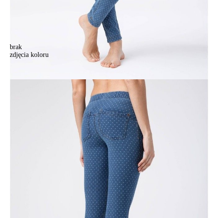
brak
zdjęcia koloru
Legginsy damskie CONTE ELEGANT SABINA, r.164-90, blue
Legginsy damskie CONTE ELEGANT SABINA, r.164-90, blue
214,90 zł
Kolory:
BRAK
ZDJĘCIA
Rozmiary:
164-90/XS
164-94/S
170-90/XS
170-94/S
Ilość:
-
+
DODAJ DO KOSZYKA
Jak złożyć zamówienie
POWIADOM MNIE O DOSTĘPNOŚCI