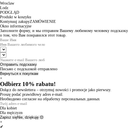
Wroclaw
Lodz
PODGLĄD
Produkt w koszyku
Kontynuuj zakupy
ZAMÓWIENIE
Okno informacyjne
Заполните форму, и мы отправим Вашему любимому человеку подсказку
о том, что Вам понравился этот товар.
Отправить подсказку
Письмо с подсказкой отправлено
Вернуться к покупкам
×
Odbierz 10% rabatu!
Dołącz do newslettera – otrzymuj nowości i promocje jako pierwszy.
Proszę podać prawidłowy adres e-mail.
Необходимо согласие на обработку персональных данных
Dla kobiet
Dla mężczyzn
Zapisz się
Nie, dziękuję 😔
×
✔