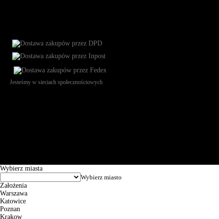
Jesteśmy w sieciach społecznościowych
Św. Teresy 91, 91-341, Łódź, Poland, NIP 732-216-37-57, REGON
101144034, Powszechna Kasa Oszczędności Bank Polski SA, ul.
Puławska 15, 02-515 Warszawa: 30102034080000410205628799.
Godziny pracy: 8:00-16:00 od poniedziałku do piątku. Czas realizacji
zamówienia wynosi od 24h do 2 dni roboczych.
© 2026 EuroTrade Tex Sp. z o.o.
Wybierz miasta
Założenia
Warszawa
Katowice
Poznan
Krakow