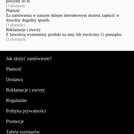
powyżej 50 zł.
O dostawie
Płatność
Za zamówienia w naszym sklepie internetowym możesz zapłacić w
dowolny dogodny sposób.
O płatności
Reklamacje i zwroty
Z łatwością wymienimy produkt na inny lub zwrócimy Ci pieniądze.
O zwrotach
Serwis
Jak złożyć zamówienie?
Płatność
Dostawa
Reklamacje i zwroty
Regulamin
Polityka prywatności
Promocje
Tabela rozmiarów