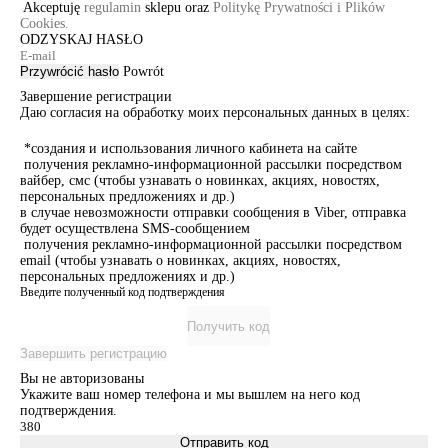
Akceptuję
regulamin
sklepu oraz
Politykę Prywatności i Plików
Cookies.
ODZYSKAJ HASŁO
Przywrócić hasło
Powrót
Завершение регистрации
Даю согласия на обработку моих персональных данных в целях:
*создания и использования личного кабинета на сайте
получения рекламно-информационной рассылки посредством
вайбер, смс (чтобы узнавать о новинках, акциях, новостях,
персональных предложениях и др.)
в случае невозможности отправки сообщения в Viber, отправка
будет осуществлена SMS-сообщением
получения рекламно-информационной рассылки посредством
email (чтобы узнавать о новинках, акциях, новостях,
персональных предложениях и др.)
Введите полученный код подтверждения
Получить код
Завершить регистрацию
Вы не авторизованы
Укажите ваш номер телефона и мы вышлем на него код
подтверждения.
Отправить код