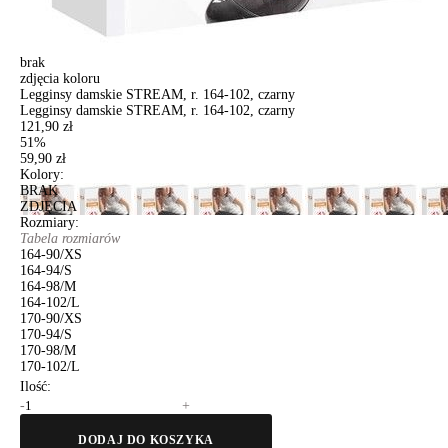
brak
zdjęcia koloru
Legginsy damskie STREAM, r. 164-102, czarny
Legginsy damskie STREAM, r. 164-102, czarny
121,90 zł
51%
59,90 zł
Kolory:
BRAK
ZDJĘCIA
Rozmiary:
Tabela rozmiarów
164-90/XS
164-94/S
164-98/M
164-102/L
170-90/XS
170-94/S
170-98/M
170-102/L
Ilość:
-
+
DODAJ DO KOSZYKA