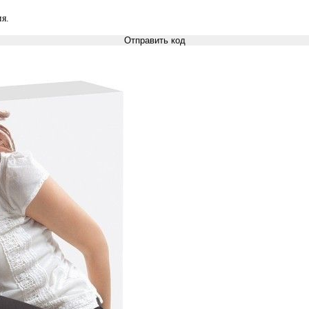
я.
Отправить код