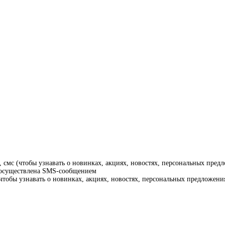
смс (чтобы узнавать о новинках, акциях, новостях, персональных предл
т осуществлена SMS-сообщением
тобы узнавать о новинках, акциях, новостях, персональных предложения