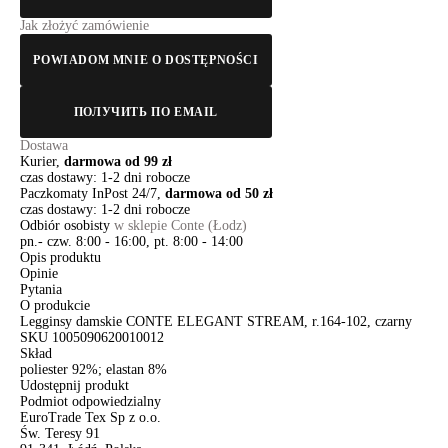
Jak złożyć zamówienie
POWIADOM MNIE O DOSTĘPNOŚCI
ПОЛУЧИТЬ ПО EMAIL
Dostawa
Kurier,
darmowa od 99 zł
czas dostawy: 1-2 dni robocze
Paczkomaty InPost 24/7,
darmowa od 50 zł
czas dostawy: 1-2 dni robocze
Odbiór osobisty
w sklepie Conte (Łodz)
pn.- czw. 8:00 - 16:00, pt. 8:00 - 14:00
Opis produktu
Opinie
Pytania
O produkcie
Legginsy damskie CONTE ELEGANT STREAM, r.164-102, czarny
SKU
1005090620010012
Skład
poliester 92%; elastan 8%
Udostępnij produkt
Podmiot odpowiedzialny
EuroTrade Tex Sp z o.o.
Św. Teresy 91