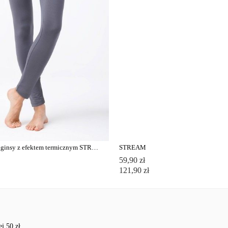
Ekstramiękkie legginsy z efektem termicznym STREET PLUSH
STREAM
59,90 zł
121,90 zł
j 50 zł.