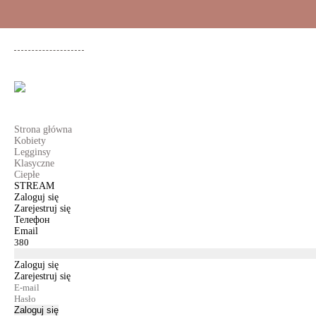
+48 500 503 636
KOBIETY
MĘŻCZYŹNI
DLA DZIEWCZYNEK
DL
Strona główna
Kobiety
Legginsy
Klasyczne
Ciepłe
STREAM
Zaloguj się
Zarejestruj się
Телефон
Email
Zaloguj się
Zarejestruj się
Zaloguj się