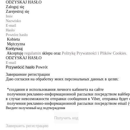
ODZYSKAJ HASŁO
Zaloguj się
Zarejestruj się
Kobieta
Mężczyzna
Kontynuuj
Akceptuję
regulamin
sklepu oraz
Politykę Prywatności i Plików Cookies.
ODZYSKAJ HASŁO
Przywrócić hasło
Powrót
Завершение регистрации
Даю согласия на обработку моих персональных данных в целях:
*создания и использования личного кабинета на сайте
получения рекламно-информационной рассылки посредством вайбер, 
в случае невозможности отправки сообщения в Viber, отправка буде
получения рекламно-информационной рассылки посредством email (ч
Введите полученный код подтверждения
Получить код
Завершить регистрацию