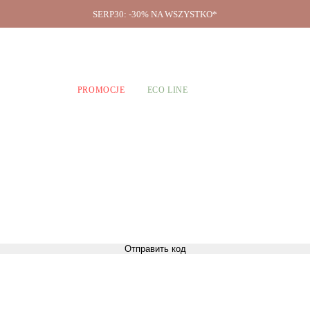
SERP30: -30% NA WSZYSTKO*
O firmie
A CHŁOPCÓW
PROMOCJE
ECO LINE
Отправить код