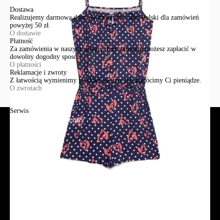
Dostawa
Realizujemy darmową dostawę na terenie całej Polski dla zamówień
powyżej 50 zł.
O dostawie
Płatność
Za zamówienia w naszym sklepie internetowym możesz zapłacić w
dowolny dogodny sposób.
O płatności
Reklamacje i zwroty
Z łatwością wymienimy produkt na inny lub zwrócimy Ci pieniądze.
O zwrotach
Serwis
Jak złożyć zamówienie?
Płatność
Dostawa
Reklamacje i zwroty
Regulamin
Polityka prywatności