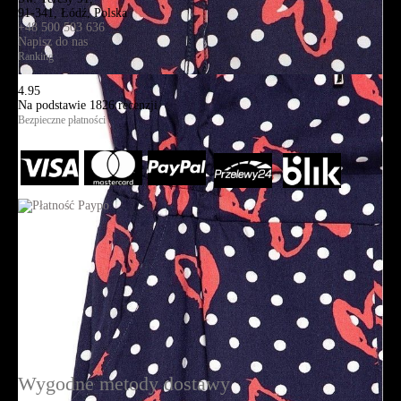
91-341, Łódź, Polska
+48 500 503 636
Napisz do nas
Ranking
4.95
Na podstawie
1826
recenzji
Bezpieczne płatności
Wygodne metody dostawy