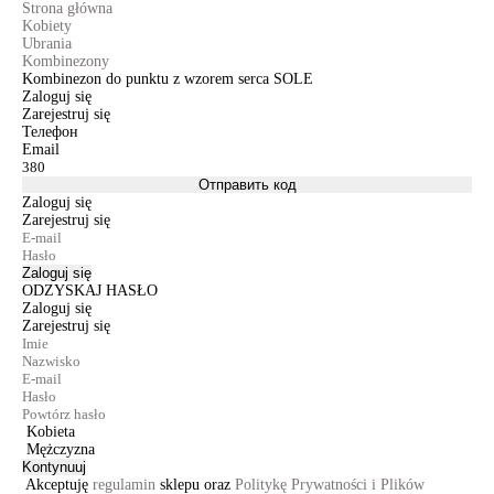
Strona główna
Kobiety
Ubrania
Kombinezony
Kombinezon do punktu z wzorem serca SOLE
Zaloguj się
Zarejestruj się
Телефон
Email
Отправить код
Zaloguj się
Zarejestruj się
Zaloguj się
ODZYSKAJ HASŁO
Zaloguj się
Zarejestruj się
Kobieta
Mężczyzna
Kontynuuj
Akceptuję
regulamin
sklepu oraz
Politykę Prywatności i Plików