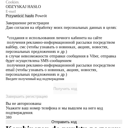
Cookies.
ODZYSKAJ HASŁO
Przywrócić hasło
Powrót
Завершение регистрации
Даю согласия на обработку моих персональных данных в целях:
*создания и использования личного кабинета на сайте
получения рекламно-информационной рассылки посредством
вайбер, смс (чтобы узнавать о новинках, акциях, новостях,
персональных предложениях и др.)
в случае невозможности отправки сообщения в Viber, отправка
будет осуществлена SMS-сообщением
получения рекламно-информационной рассылки посредством
email (чтобы узнавать о новинках, акциях, новостях,
персональных предложениях и др.)
Введите полученный код подтверждения
Получить код
Завершить регистрацию
Вы не авторизованы
Укажите ваш номер телефона и мы вышлем на него код
подтверждения.
Отправить код