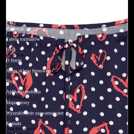
Promocje
Tabela rozmiarów
FAQ
Promocje
Tabela rozmiarów
FAQ
Conteshop
O firmie
Adres sklepu firmowego
Blog
Aplikacja mobilna
Informacja
Mapa strony
Wyszukiwanie zaawansowane
Kontakt
Dane kontaktowe
Św. Teresy 91,