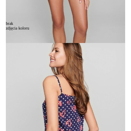
brak
zdjęcia koloru
Kombinezon krótki SOLE, r. 164-84-92, navy
Kombinezon krótki SOLE, r. 164-84-92, navy
192,90 zł
49%
99,00 zł
Kolory:
BRAK
ZDJĘCIA
Rozmiary:
Tabela rozmiarów
164-84-92/XS
164-88-96/S
164-92-100/M
176-88-96/S
176-92-100/M
Ilość:
-
+
DODAJ DO KOSZYKA
Jak złożyć zamówienie