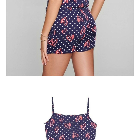
POWIADOM MNIE O DOSTĘPNOŚCI
ПОЛУЧИТЬ ПО EMAIL
Dostawa
Kurier,
darmowa od 99 zł
czas dostawy: 1-2 dni robocze
Paczkomaty InPost 24/7,
darmowa od 50 zł
czas dostawy: 1-2 dni robocze
Odbiór osobisty
w sklepie Conte (Łodz)
pn.- czw. 8:00 - 16:00, pt. 8:00 - 14:00
Opis produktu
Opinie
Pytania
O produkcie
Kombinezon krótki SOLE, r.164-84-92, navy
SKU
1006160070050552
Skład
wiskoza 100%
Udostępnij produkt
Podmiot odpowiedzialny
EuroTrade Tex Sp z o.o.
Św. Teresy 91
91-341, Łódź, Polska
+48 500-503-636