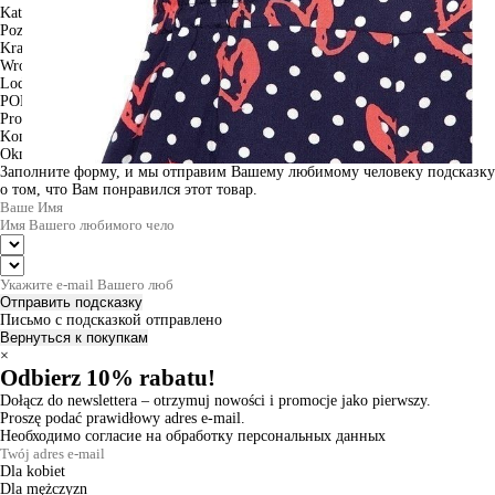
Katowice
Poznan
Krakow
Wroclaw
Lodz
PODGLĄD
Produkt w koszyku
Kontynuuj zakupy
ZAMÓWIENIE
Okno informacyjne
Заполните форму, и мы отправим Вашему любимому человеку подсказку
о том, что Вам понравился этот товар.
Отправить подсказку
Письмо с подсказкой отправлено
Вернуться к покупкам
×
Odbierz 10% rabatu!
Dołącz do newslettera – otrzymuj nowości i promocje jako pierwszy.
Proszę podać prawidłowy adres e-mail.
Необходимо согласие на обработку персональных данных
Dla kobiet
Dla mężczyzn