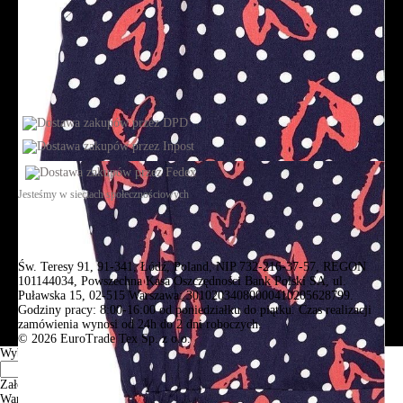
Jesteśmy w sieciach społecznościowych
Św. Teresy 91, 91-341, Łódź, Poland, NIP 732-216-37-57, REGON
101144034, Powszechna Kasa Oszczędności Bank Polski SA, ul.
Puławska 15, 02-515 Warszawa: 30102034080000410205628799.
Godziny pracy: 8:00-16:00 od poniedziałku do piątku. Czas realizacji
zamówienia wynosi od 24h do 2 dni roboczych.
© 2026 EuroTrade Tex Sp. z o.o.
Wybierz miasta
Założenia
Warszawa