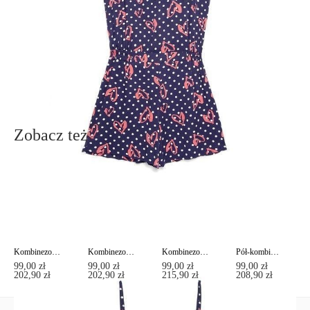
info@conteshop.pl
Ten produkt nie ma pytań Możesz zadać pytanie, klikając przycisk
poniżej
Zadaj pytanie
Nowe pytanie
Wyślij
Zobacz też
Kombinezon z nadrukiem zwierzęcym LIANA
Kombinezon z etnicznym wzorem MIRACLE
Kombinezon z geometrycznym wzorem LIMA
Pół-kombinezon w paski z bocznymi kieszeniami MARE
99,00 zł
99,00 zł
99,00 zł
99,00 zł
202,90 zł
202,90 zł
215,90 zł
208,90 zł