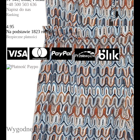
+48 500 503 636
Napisz do nas
Ranking
4.95
Na podstawie
1823
recenzji
Bezpieczne płatności
Wygodne metody dostawy