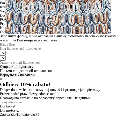
Poznan
Krakow
Wroclaw
Lodz
PODGLĄD
Produkt w koszyku
Kontynuuj zakupy
ZAMÓWIENIE
Okno informacyjne
Заполните форму, и мы отправим Вашему любимому человеку подсказку
о том, что Вам понравился этот товар.
Отправить подсказку
Письмо с подсказкой отправлено
Вернуться к покупкам
×
Odbierz 10% rabatu!
Dołącz do newslettera – otrzymuj nowości i promocje jako pierwszy.
Proszę podać prawidłowy adres e-mail.
Необходимо согласие на обработку персональных данных
Dla kobiet
Dla mężczyzn
Zapisz się
Nie, dziękuję 😔