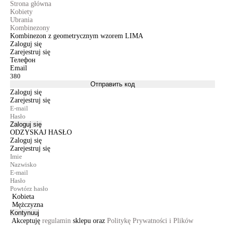
Strona główna
Kobiety
Ubrania
Kombinezony
Kombinezon z geometrycznym wzorem LIMA
Zaloguj się
Zarejestruj się
Телефон
Email
Отправить код
Zaloguj się
Zarejestruj się
Zaloguj się
ODZYSKAJ HASŁO
Zaloguj się
Zarejestruj się
Kobieta
Mężczyzna
Kontynuuj
Akceptuję
regulamin
sklepu oraz
Politykę Prywatności i Plików