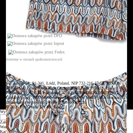
Jesteśmy w sieciach społecznościowych
Św. Teresy 91, 91-341, Łódź, Poland, NIP 732-216-37-57, REGON
101144034, Powszechna Kasa Oszczędności Bank Polski SA, ul.
Puławska 15, 02-515 Warszawa: 30102034080000410205628799.
Godziny pracy: 8:00-16:00 od poniedziałku do piątku. Czas realizacji
zamówienia wynosi od 24h do 2 dni roboczych.
© 2026 EuroTrade Tex Sp. z o.o.
Wybierz miasta
Założenia
Warszawa
Katowice