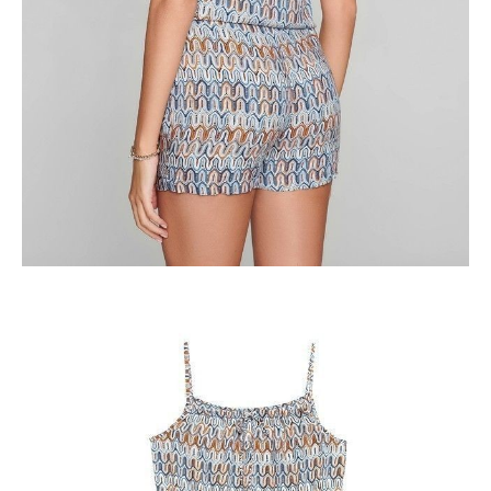
POWIADOM MNIE O DOSTĘPNOŚCI
ПОЛУЧИТЬ ПО EMAIL
Dostawa
Kurier,
darmowa od 99 zł
czas dostawy: 1-2 dni robocze
Paczkomaty InPost 24/7,
darmowa od 50 zł
czas dostawy: 1-2 dni robocze
Odbiór osobisty
w sklepie Conte (Łodz)
pn.- czw. 8:00 - 16:00, pt. 8:00 - 14:00
Opis produktu
Opinie
Pytania
O produkcie
Kombinezon krótki LIMA, r.164-84-92, orange
SKU
1006160030050199
Skład
wiskoza 100%
Udostępnij produkt
Podmiot odpowiedzialny
EuroTrade Tex Sp z o.o.
Św. Teresy 91
91-341, Łódź, Polska
+48 500-503-636
info@conteshop.pl