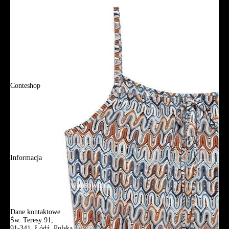
Tabela rozmiarów
FAQ
Promocje
Tabela rozmiarów
FAQ
Conteshop
O firmie
Adres sklepu firmowego
Blog
Aplikacja mobilna
Informacja
Mapa strony
Wyszukiwanie zaawansowane
Kontakt
Dane kontaktowe
Św. Teresy 91,
91-341, Łódź, Polska