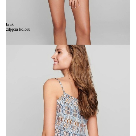
brak
zdjęcia koloru
Kombinezon damski krótki LIMA, r. 164-84-92, orange
Kombinezon damski krótki LIMA, r. 164-84-92, orange
215,90 zł
54%
99,00 zł
Kolory:
BRAK
ZDJĘCIA
Rozmiary:
Tabela rozmiarów
164-84-92/XS
164-88-96/S
164-92-100/M
164-96-104/L
Ilość:
-
+
DODAJ DO KOSZYKA
Jak złożyć zamówienie