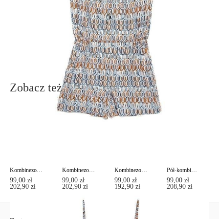
Ten produkt nie ma pytań Możesz zadać pytanie, klikając przycisk
poniżej
Zadaj pytanie
Nowe pytanie
Wyślij
Zobacz też
Kombinezon z nadrukiem zwierzęcym LIANA
Kombinezon z etnicznym wzorem MIRACLE
Kombinezon do punktu z wzorem serca SOLE
Pół-kombinezon w paski z bocznymi kieszeniami MARE
99,00 zł
99,00 zł
99,00 zł
99,00 zł
202,90 zł
202,90 zł
192,90 zł
208,90 zł