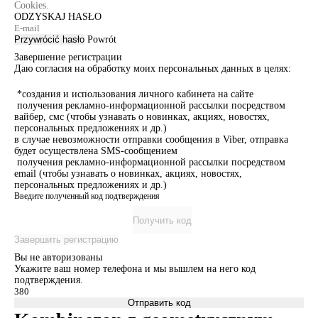
Cookies.
ODZYSKAJ HASŁO
Przywrócić hasło
Powrót
Завершение регистрации
Даю согласия на обработку моих персональных данных в целях:
*создания и использования личного кабинета на сайте
получения рекламно-информационной рассылки посредством
вайбер, смс (чтобы узнавать о новинках, акциях, новостях,
персональных предложениях и др.)
в случае невозможности отправки сообщения в Viber, отправка
будет осуществлена SMS-сообщением
получения рекламно-информационной рассылки посредством
email (чтобы узнавать о новинках, акциях, новостях,
персональных предложениях и др.)
Введите полученный код подтверждения
Получить код
Завершить регистрацию
Вы не авторизованы
Укажите ваш номер телефона и мы вышлем на него код
подтверждения.
Отправить код