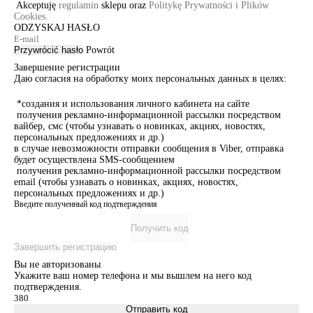
Akceptuję
regulamin
sklepu oraz
Politykę Prywatności i Plików
Cookies.
ODZYSKAJ HASŁO
Przywrócić hasło
Powrót
Завершение регистрации
Даю согласия на обработку моих персональных данных в целях:
*создания и использования личного кабинета на сайте
получения рекламно-информационной рассылки посредством
вайбер, смс (чтобы узнавать о новинках, акциях, новостях,
персональных предложениях и др.)
в случае невозможности отправки сообщения в Viber, отправка
будет осуществлена SMS-сообщением
получения рекламно-информационной рассылки посредством
email (чтобы узнавать о новинках, акциях, новостях,
персональных предложениях и др.)
Введите полученный код подтверждения
Получить код
Завершить регистрацию
Вы не авторизованы
Укажите ваш номер телефона и мы вышлем на него код
подтверждения.
Отправить код