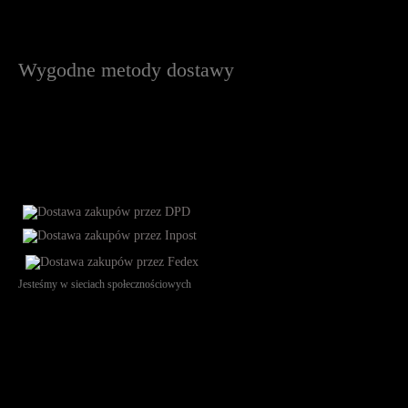
Wygodne metody dostawy
Jesteśmy w sieciach społecznościowych
Św. Teresy 91, 91-341, Łódź, Poland, NIP 732-216-37-57, REGON
101144034, Powszechna Kasa Oszczędności Bank Polski SA, ul.
Puławska 15, 02-515 Warszawa: 30102034080000410205628799.
Godziny pracy: 8:00-16:00 od poniedziałku do piątku. Czas realizacji