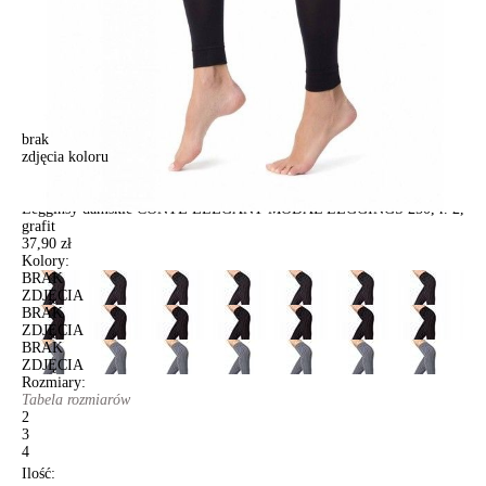
brak
zdjęcia koloru
Legginsy damskie CONTE ELEGANT MODAL LEGGINGS 250, r. 2,
grafit
Legginsy damskie CONTE ELEGANT MODAL LEGGINGS 250, r. 2,
grafit
37,90 zł
Kolory:
BRAK
ZDJĘCIA
BRAK
ZDJĘCIA
BRAK
ZDJĘCIA
Rozmiary:
Tabela rozmiarów
2
3
4
Ilość: