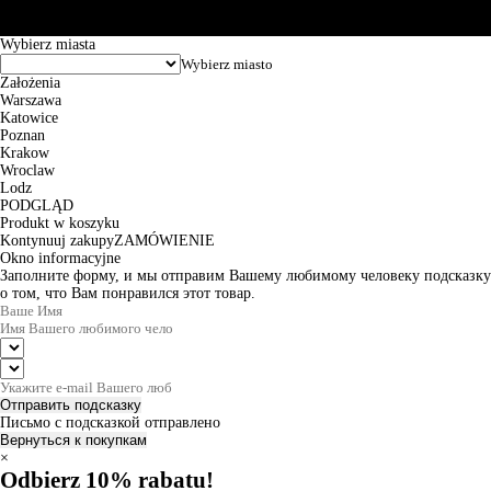
zamówienia wynosi od 24h do 2 dni roboczych.
© 2026 EuroTrade Tex Sp. z o.o.
Wybierz miasta
Założenia
Warszawa
Katowice
Poznan
Krakow
Wroclaw
Lodz
PODGLĄD
Produkt w koszyku
Kontynuuj zakupy
ZAMÓWIENIE
Okno informacyjne
Заполните форму, и мы отправим Вашему любимому человеку подсказку
о том, что Вам понравился этот товар.
Отправить подсказку
Письмо с подсказкой отправлено
Вернуться к покупкам
×
Odbierz 10% rabatu!