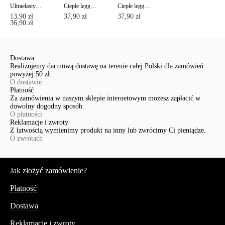
Ultraelastyczne legginsy z mikromodalu ART
Ciepłe legginsy z dodatkiem przędzy mikromodal MODAL LEGGINGS 250
Ciepłe legginsy z dodatkiem przędzy mikromodal MODAL LEGGINGS 250
13,90 zł
37,90 zł
37,90 zł
36,90 zł
Dostawa
Realizujemy darmową dostawę na terenie całej Polski dla zamówień
powyżej 50 zł.
O dostawie
Płatność
Za zamówienia w naszym sklepie internetowym możesz zapłacić w
dowolny dogodny sposób.
O płatności
Reklamacje i zwroty
Z łatwością wymienimy produkt na inny lub zwrócimy Ci pieniądze.
O zwrotach
Serwis
Jak złożyć zamówienie?
Płatność
Dostawa
Reklamacje i zwroty