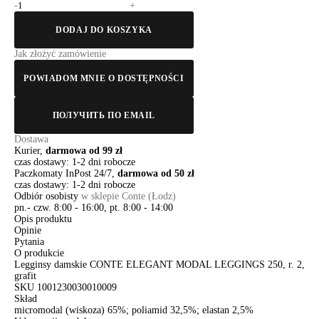
-
+
DODAJ DO KOSZYKA
Jak złożyć zamówienie
POWIADOM MNIE O DOSTĘPNOŚCI
ПОЛУЧИТЬ ПО EMAIL
Dostawa
Kurier,
darmowa od 99 zł
czas dostawy: 1-2 dni robocze
Paczkomaty InPost 24/7,
darmowa od 50 zł
czas dostawy: 1-2 dni robocze
Odbiór osobisty
w sklepie Conte (Łodz)
pn.- czw. 8:00 - 16:00, pt. 8:00 - 14:00
Opis produktu
Opinie
Pytania
O produkcie
Legginsy damskie CONTE ELEGANT MODAL LEGGINGS 250, r. 2,
grafit
SKU
1001230030010009
Skład
micromodal (wiskoza) 65%; poliamid 32,5%; elastan 2,5%