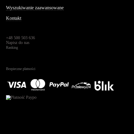
Wyszukiwanie zaawansowane
Kontakt
Dane kontaktowe
Św. Teresy 91,
91-341, Łódź, Polska
+48 500 503 636
Napisz do nas
Ranking
4.95
Na podstawie
1823
recenzji
Bezpieczne płatności