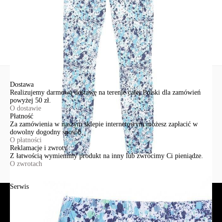
Zadaj pytanie
Nowe pytanie
Wyślij
Dostawa
Realizujemy darmową dostawę na terenie całej Polski dla zamówień
powyżej 50 zł.
O dostawie
Płatność
Za zamówienia w naszym sklepie internetowym możesz zapłacić w
dowolny dogodny sposób.
O płatności
Reklamacje i zwroty
Z łatwością wymienimy produkt na inny lub zwrócimy Ci pieniądze.
O zwrotach
Serwis
Jak złożyć zamówienie?
Płatność