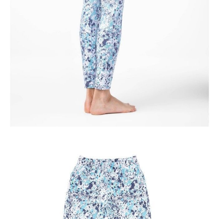
ПОЛУЧИТЬ ПО EMAIL
Dostawa
Kurier,
darmowa od 99 zł
czas dostawy: 1-2 dni robocze
Paczkomaty InPost 24/7,
darmowa od 50 zł
czas dostawy: 1-2 dni robocze
Odbiór osobisty
w sklepie Conte (Łodz)
pn.- czw. 8:00 - 16:00, pt. 8:00 - 14:00
Opis produktu
Opinie
Pytania
O produkcie
.
SKU
1005091020040903
Skład
poliester 60%; bawełna 35%; elastan 2%
Udostępnij produkt
Podmiot odpowiedzialny
EuroTrade Tex Sp z o.o.
Św. Teresy 91
91-341, Łódź, Polska
+48 500-503-636
info@conteshop.pl
Ten produkt nie ma pytań Możesz zadać pytanie, klikając przycisk
poniżej