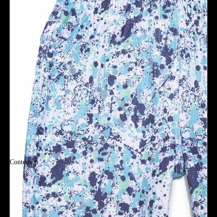
Dostawa
Reklamacje i zwroty
Regulamin
Polityka prywatności
Promocje
Tabela rozmiarów
FAQ
Promocje
Tabela rozmiarów
FAQ
Conteshop
O firmie
Adres sklepu firmowego
Blog