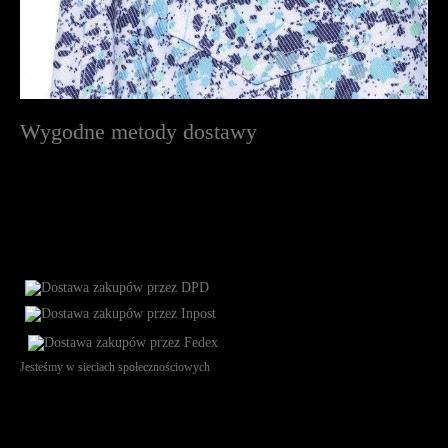
Wygodne metody dostawy
Jesteśmy w sieciach społecznościowych
Św. Teresy 91, 91-341, Łódź, Poland, NIP 732-216-37-57, REGON