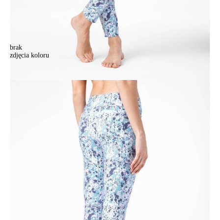
brak
zdjęcia koloru
Jegginsy damskie CONTE ELEGANT IMPRESSA, r.164-98, bright
turquise
Jegginsy damskie CONTE ELEGANT IMPRESSA, r.164-98, bright
turquise
174,90 zł
Kolory:
BRAK
ZDJĘCIA
Rozmiary:
Tabela rozmiarów
164-98/M
Ilość:
-
+
DODAJ DO KOSZYKA
Jak złożyć zamówienie
POWIADOM MNIE O DOSTĘPNOŚCI