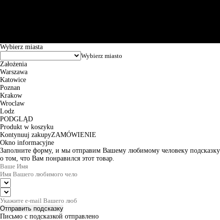
101144034, Powszechna Kasa Oszczędności Bank Polski SA, ul.
Puławska 15, 02-515 Warszawa: 30102034080000410205628799.
Godziny pracy: 8:00-16:00 od poniedziałku do piątku. Czas realizacji
zamówienia wynosi od 24h do 2 dni roboczych.
© 2026 EuroTrade Tex Sp. z o.o.
Wybierz miasta
Założenia
Warszawa
Katowice
Poznan
Krakow
Wroclaw
Lodz
PODGLĄD
Produkt w koszyku
Kontynuuj zakupy
ZAMÓWIENIE
Okno informacyjne
Заполните форму, и мы отправим Вашему любимому человеку подсказку
о том, что Вам понравился этот товар.
Отправить подсказку
Письмо с подсказкой отправлено