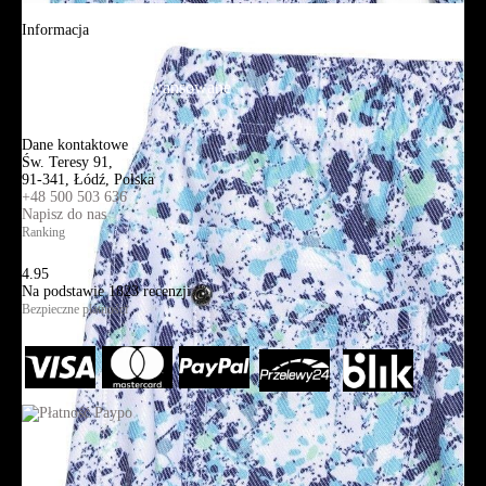
Aplikacja mobilna
Informacja
Mapa strony
Wyszukiwanie zaawansowane
Kontakt
Dane kontaktowe
Św. Teresy 91,
91-341, Łódź, Polska
+48 500 503 636
Napisz do nas
Ranking
4.95
Na podstawie
1823
recenzji
Bezpieczne płatności