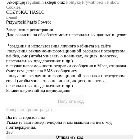
Akceptuję
regulamin
sklepu oraz
Politykę Prywatności i Plików
Cookies.
ODZYSKAJ HASŁO
Przywrócić hasło
Powrót
Завершение регистрации
Даю согласия на обработку моих персональных данных в целях:
*создания и использования личного кабинета на сайте
получения рекламно-информационной рассылки посредством
вайбер, смс (чтобы узнавать о новинках, акциях, новостях,
персональных предложениях и др.)
в случае невозможности отправки сообщения в Viber, отправка
будет осуществлена SMS-сообщением
получения рекламно-информационной рассылки посредством
email (чтобы узнавать о новинках, акциях, новостях,
персональных предложениях и др.)
Введите полученный код подтверждения
Получить код
Завершить регистрацию
Вы не авторизованы
Укажите ваш номер телефона и мы вышлем на него код
подтверждения.
Отправить код