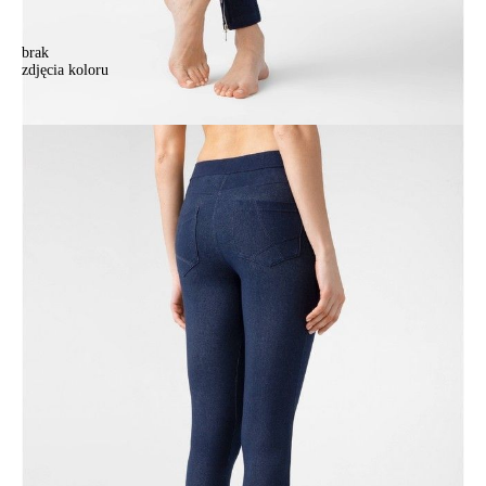
brak
zdjęcia koloru
Legginsy damskie JENNA, r. 164-102, marino
Legginsy damskie JENNA, r. 164-102, marino
178,90 zł
Kolory:
BRAK
ZDJĘCIA
Rozmiary:
Tabela rozmiarów
164-90/XS
164-94/S
164-98/M
164-102/L
170-90/XS
170-94/S
170-98/M
170-102/L
Ilość:
-
+
DODAJ DO KOSZYKA
Jak złożyć zamówienie