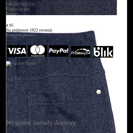
+48 500 503 636
Napisz do nas
Ranking
4.95
Na podstawie
1822
recenzji
Bezpieczne płatności
Wygodne metody dostawy