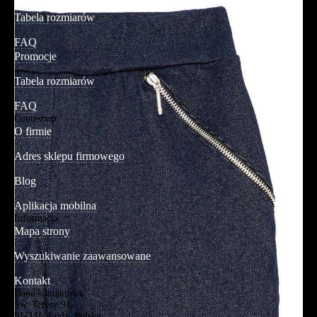
Tabela rozmiarów
FAQ
Promocje
Tabela rozmiarów
FAQ
Conteshop
O firmie
Adres sklepu firmowego
Blog
Aplikacja mobilna
Informacja
Mapa strony
Wyszukiwanie zaawansowane
Kontakt
Dane kontaktowe
Św. Teresy 91,
91-341, Łódź, Polska