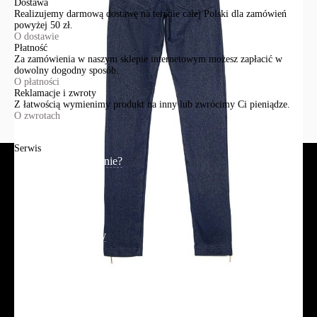
Dostawa
Realizujemy darmową dostawę na terenie całej Polski dla zamówień
powyżej 50 zł.
O dostawie
Płatność
Za zamówienia w naszym sklepie internetowym możesz zapłacić w
dowolny dogodny sposób.
O płatności
Reklamacje i zwroty
Z łatwością wymienimy produkt na inny lub zwrócimy Ci pieniądze.
O zwrotach
Serwis
Jak złożyć zamówienie?
Płatność
Dostawa
Reklamacje i zwroty
Regulamin
Polityka prywatności
Promocje