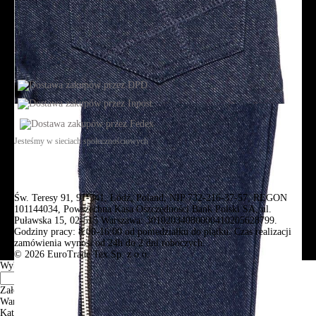
Jesteśmy w sieciach społecznościowych
Św. Teresy 91, 91-341, Łódź, Poland, NIP 732-216-37-57, REGON
101144034, Powszechna Kasa Oszczędności Bank Polski SA, ul.
Puławska 15, 02-515 Warszawa: 30102034080000410205628799.
Godziny pracy: 8:00-16:00 od poniedziałku do piątku. Czas realizacji
zamówienia wynosi od 24h do 2 dni roboczych.
© 2026 EuroTrade Tex Sp. z o.o.
Wybierz miasta
Założenia
Warszawa
Katowice