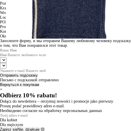
Poznan
Krakow
Wroclaw
Lodz
PODGLĄD
Produkt w koszyku
Kontynuuj zakupy
ZAMÓWIENIE
Okno informacyjne
Заполните форму, и мы отправим Вашему любимому человеку подсказку
о том, что Вам понравился этот товар.
Отправить подсказку
Письмо с подсказкой отправлено
Вернуться к покупкам
×
Odbierz 10% rabatu!
Dołącz do newslettera – otrzymuj nowości i promocje jako pierwszy.
Proszę podać prawidłowy adres e-mail.
Необходимо согласие на обработку персональных данных
Dla kobiet
Dla mężczyzn
Zapisz się
Nie, dziękuję 😔