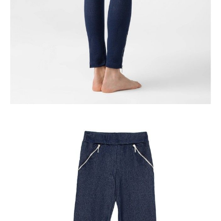
POWIADOM MNIE O DOSTĘPNOŚCI
ПОЛУЧИТЬ ПО EMAIL
Dostawa
Kurier,
darmowa od 99 zł
czas dostawy: 1-2 dni robocze
Paczkomaty InPost 24/7,
darmowa od 50 zł
czas dostawy: 1-2 dni robocze
Odbiór osobisty
w sklepie Conte (Łodz)
pn.- czw. 8:00 - 16:00, pt. 8:00 - 14:00
Opis produktu
Opinie
Pytania
O produkcie
Legginsy damskie CONTE ELEGANT JENNA, r. 164-102, marino
SKU
1005090340010054
Skład
bawełna 60%; poliester 35%; elastan 5%
Udostępnij produkt
Podmiot odpowiedzialny
EuroTrade Tex Sp z o.o.
Św. Teresy 91
91-341, Łódź, Polska
+48 500-503-636
info@conteshop.pl