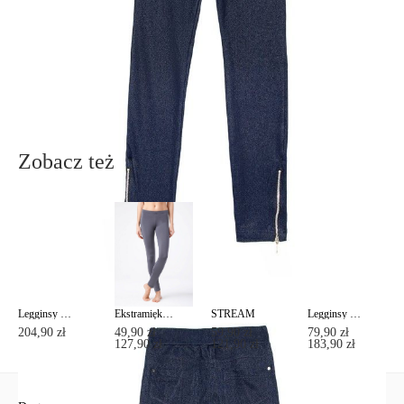
Ten produkt nie ma pytań Możesz zadać pytanie, klikając przycisk
poniżej
Zadaj pytanie
Nowe pytanie
Wyślij
Zobacz też
Legginsy modelujące z lampasami URBAN
Ekstramiękkie legginsy z efektem termicznym STREET PLUSH
STREAM
Legginsy modelujące z eko skóry STORY
204,90 zł
49,90 zł
59,90 zł
79,90 zł
127,90 zł
121,90 zł
183,90 zł