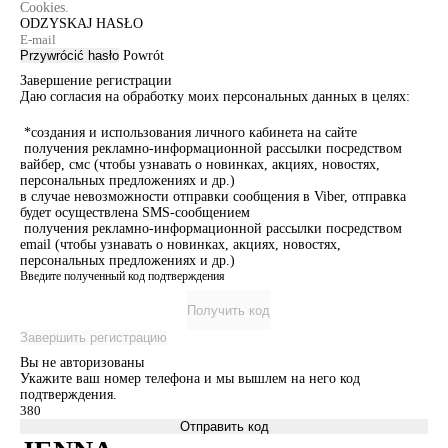
Cookies.
ODZYSKAJ HASŁO
Przywrócić hasło
Powrót
Завершение регистрации
Даю согласия на обработку моих персональных данных в целях:
*создания и использования личного кабинета на сайте
получения рекламно-информационной рассылки посредством
вайбер, смс (чтобы узнавать о новинках, акциях, новостях,
персональных предложениях и др.)
в случае невозможности отправки сообщения в Viber, отправка
будет осуществлена SMS-сообщением
получения рекламно-информационной рассылки посредством
email (чтобы узнавать о новинках, акциях, новостях,
персональных предложениях и др.)
Введите полученный код подтверждения
Получить код
Завершить регистрацию
Вы не авторизованы
Укажите ваш номер телефона и мы вышлем на него код
подтверждения.
Отправить код