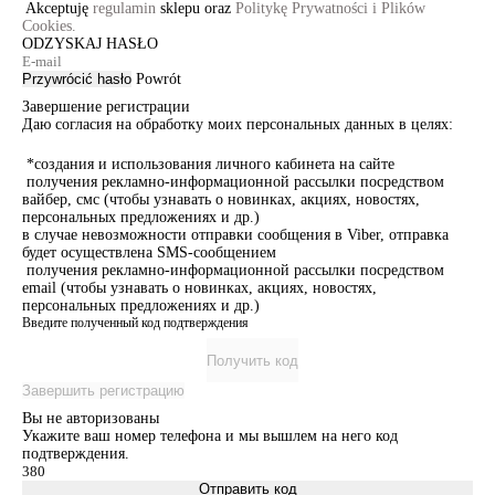
Akceptuję
regulamin
sklepu oraz
Politykę Prywatności i Plików
Cookies.
ODZYSKAJ HASŁO
Przywrócić hasło
Powrót
Завершение регистрации
Даю согласия на обработку моих персональных данных в целях:
*создания и использования личного кабинета на сайте
получения рекламно-информационной рассылки посредством
вайбер, смс (чтобы узнавать о новинках, акциях, новостях,
персональных предложениях и др.)
в случае невозможности отправки сообщения в Viber, отправка
будет осуществлена SMS-сообщением
получения рекламно-информационной рассылки посредством
email (чтобы узнавать о новинках, акциях, новостях,
персональных предложениях и др.)
Введите полученный код подтверждения
Получить код
Завершить регистрацию
Вы не авторизованы
Укажите ваш номер телефона и мы вышлем на него код
подтверждения.
Отправить код