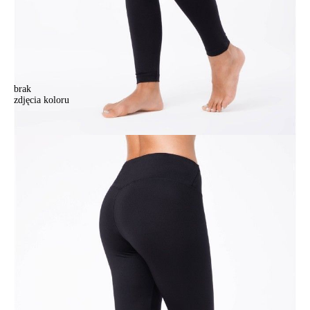
brak
zdjęcia koloru
Legginsy damskie CONTE ELEGANT STYLE LINE+, r.170-106,
nero
Legginsy damskie CONTE ELEGANT STYLE LINE+, r.170-106,
nero
166,90 zł
Kolory:
BRAK
ZDJĘCIA
Rozmiary:
Tabela rozmiarów
164-106/XL
164-110/XXL
164-114/3XL
164-118/4XL
170-106/XL
170-110/XXL
170-114/3XL
170-118/4XL