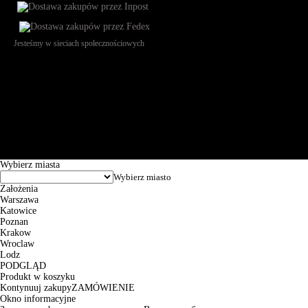
Jesteśmy w sieciach społecznościowych
Św. Teresy 91, 91-341, Łódź, Poland, NIP 732-216-37-57, REGON
101144034, Powszechna Kasa Oszczędności Bank Polski SA, ul.
Puławska 15, 02-515 Warszawa: 30102034080000410205628799.
Godziny pracy: 8:00-16:00 od poniedziałku do piątku. Czas realizacji
zamówienia wynosi od 24h do 2 dni roboczych.
© 2026 EuroTrade Tex Sp. z o.o.
Wybierz miasta
Założenia
Warszawa
Katowice
Poznan
Krakow
Wroclaw
Lodz
PODGLĄD
Produkt w koszyku
Kontynuuj zakupy
ZAMÓWIENIE
Okno informacyjne