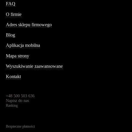
FAQ
Conteshop
O firmie
Adres sklepu firmowego
Blog
Aplikacja mobilna
Informacja
Mapa strony
Wyszukiwanie zaawansowane
Kontakt
Dane kontaktowe
Św. Teresy 91,
91-341, Łódź, Polska
+48 500 503 636
Napisz do nas
Ranking
4.95
Na podstawie
1826
recenzji
Bezpieczne płatności