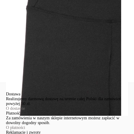
Udostępnij produkt
Podmiot odpowiedzialny
EuroTrade Tex Sp z o.o.
Św. Teresy 91
91-341, Łódź, Polska
+48 500-503-636
info@conteshop.pl
Ten produkt nie ma pytań Możesz zadać pytanie, klikając przycisk
poniżej
Zadaj pytanie
Nowe pytanie
Wyślij
Dostawa
Realizujemy darmową dostawę na terenie całej Polski dla zamówień
powyżej 50 zł.
O dostawie
Płatność
Za zamówienia w naszym sklepie internetowym możesz zapłacić w
dowolny dogodny sposób.
O płatności
Reklamacje i zwroty