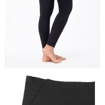
Ilość:
-
+
DODAJ DO KOSZYKA
Jak złożyć zamówienie
POWIADOM MNIE O DOSTĘPNOŚCI
ПОЛУЧИТЬ ПО EMAIL
Dostawa
Kurier,
darmowa od 99 zł
czas dostawy: 1-2 dni robocze
Paczkomaty InPost 24/7,
darmowa od 50 zł
czas dostawy: 1-2 dni robocze
Odbiór osobisty
w sklepie Conte (Łodz)
pn.- czw. 8:00 - 16:00, pt. 8:00 - 14:00
Opis produktu
Opinie
Pytania
O produkcie
.
SKU
1005091040060003
Skład
poliester 92%; elastan 8%