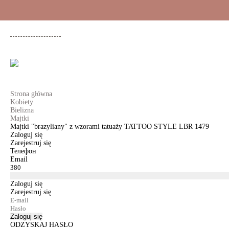
+48 500 503 636
KOBIETY
MĘŻCZYŹNI
DLA DZIEWCZYNEK
DL
Strona główna
Kobiety
Bielizna
Majtki
Majtki "brazyliany" z wzorami tatuaży TATTOO STYLE LBR 1479
Zaloguj się
Zarejestruj się
Телефон
Email
Zaloguj się
Zarejestruj się
Zaloguj się
ODZYSKAJ HASŁO