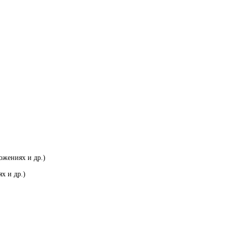
ожениях и др.)
х и др.)