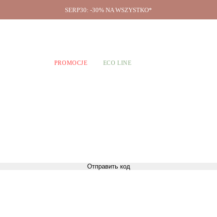
SERP30: -30% NA WSZYSTKO*
O firmie
A CHŁOPCÓW
PROMOCJE
ECO LINE
Отправить код