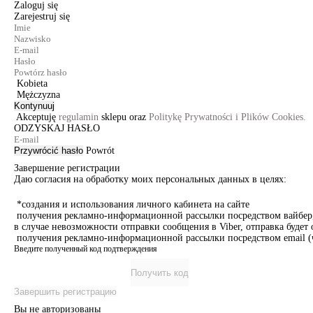
Zaloguj się
Zarejestruj się
Kobieta
Mężczyzna
Kontynuuj
Akceptuję
regulamin
sklepu oraz
Politykę Prywatności i Plików Cookies.
ODZYSKAJ HASŁO
Przywrócić hasło
Powrót
Завершение регистрации
Даю согласия на обработку моих персональных данных в целях:
*создания и использования личного кабинета на сайте
получения рекламно-информационной рассылки посредством вайбер, 
в случае невозможности отправки сообщения в Viber, отправка буде
получения рекламно-информационной рассылки посредством email (ч
Введите полученный код подтверждения
Получить код
Завершить регистрацию
Вы не авторизованы