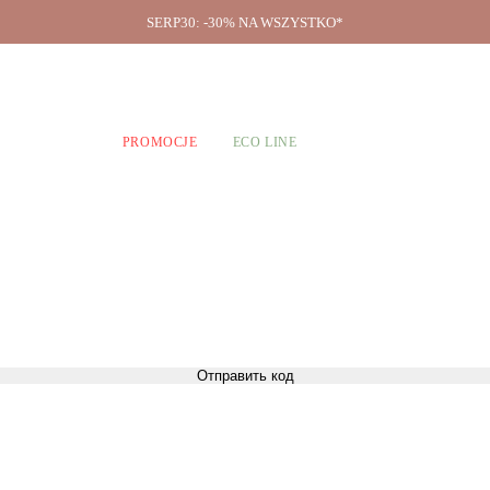
SERP30: -30% NA WSZYSTKO*
O firmie
A CHŁOPCÓW
PROMOCJE
ECO LINE
Отправить код