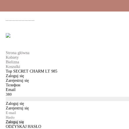
+48 500 503 636
KOBIETY
MĘŻCZYŹNI
DLA DZIEWCZYNEK
DL
Strona główna
Kobiety
Bielizna
Koszulki
Top SECRET CHARM LT 985
Zaloguj się
Zarejestruj się
Телефон
Email
Zaloguj się
Zarejestruj się
Zaloguj się
ODZYSKAJ HASŁO