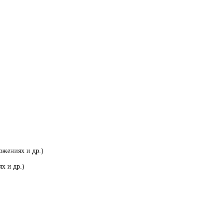
ожениях и др.)
х и др.)