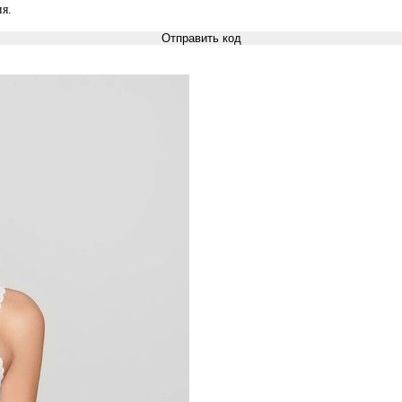
я.
Отправить код