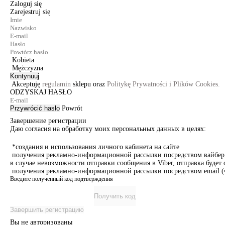
Zaloguj się
Zarejestruj się
Kobieta
Mężczyzna
Kontynuuj
Akceptuję
regulamin
sklepu oraz
Politykę Prywatności i Plików Cookies.
ODZYSKAJ HASŁO
Przywrócić hasło
Powrót
Завершение регистрации
Даю согласия на обработку моих персональных данных в целях:
*создания и использования личного кабинета на сайте
получения рекламно-информационной рассылки посредством вайбер, 
в случае невозможности отправки сообщения в Viber, отправка буде
получения рекламно-информационной рассылки посредством email (ч
Введите полученный код подтверждения
Получить код
Завершить регистрацию
Вы не авторизованы